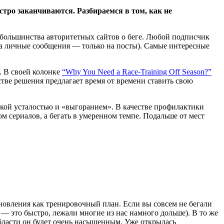
стро заканчиваются. Разбираемся в том, как не
та большинства авторитетных сайтов о беге. Любой подписчик
на личные сообщения — только на посты). Самые интересные
. В своей колонке
“Why You Need a Race-Training Off Season?”
естве решения предлагает время от времени ставить свою
ской усталостью и «выгоранием». В качестве профилактики
ом сериалов, а бегать в умеренном темпе. Подальше от мест
ановления как тренировочный план. Если вы совсем не бегали
— это быстро, лежали многие из нас намного дольше). В то же
области он будет очень насыщенным. Уже открылась