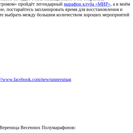
 «громом» пройдёт легендарный
марафон клуба «МИР»
, а в моём
оне, постарайтесь запланировать время для восстановления и
жете выбрать между большим количеством хороших мероприятий
s://www.facebook.com/newrunnersmag
й - Вереница Весенних Полумарафонов: