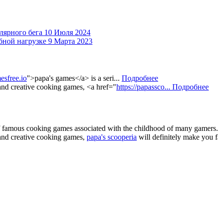
лярного бега
10 Июля 2024
бной нагрузке
9 Марта 2023
esfree.io
">papa's games</a> is a seri...
Подробнее
 and creative cooking games, <a href="
https://papassco...
Подробнее
of famous cooking games associated with the childhood of many gamers. 
e and creative cooking games,
papa's scooperia
will definitely make you fa