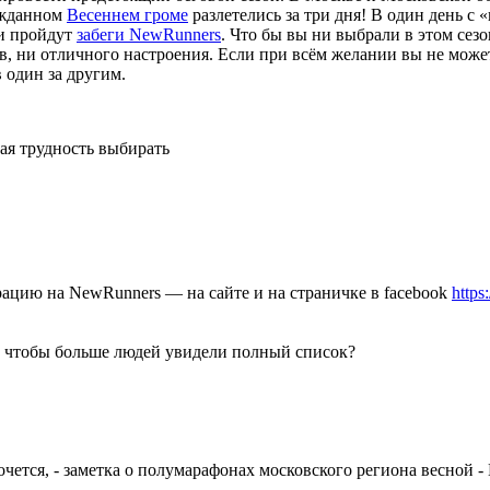
гожданном
Весеннем громе
разлетелись за три дня! В один день с
ни пройдут
забеги NewRunners
. Что бы вы ни выбрали в этом сез
тов, ни отличного настроения. Если при всём желании вы не мо
в один за другим.
ая трудность выбирать
ацию на NewRunners — на сайте и на страничке в facebook
http
, чтобы больше людей увидели полный список?
а хочется, - заметка о полумарафонах московского региона весно