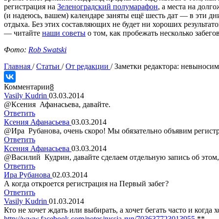
регистрация на
Зеленоградский полумарафон
, а места на дол
(и надеюсь, вашем) календаре заняты ещё шесть дат — в эти д
отдыха. Без этих составляющих не будет ни хороших результа
— читайте
наши советы
о том, как пробежать несколько забего
Фото:
Rob Swatski
Главная
/
Статьи
/
От редакции
/
Заметки редактора: невыносим
Комментарии
8
Vasily Kudrin
03.03.2014
@Ксения Афанасьева, давайте.
Ответить
Ксения Афанасьева
03.03.2014
@Ира Рубанова, очень скоро! Мы обязательно объявим регистр
Ответить
Ксения Афанасьева
03.03.2014
@Василий Кудрин, давайте сделаем отдельную запись об этом
Ответить
Ира Рубанова
02.03.2014
А когда откроется регистрация на Первый забег?
Ответить
Vasily Kudrin
01.03.2014
Кто не хочет ждать или выбирать, а хочет бегать часто и когд
http://www.facebook.com/notes/russia-run/703637723013955
**