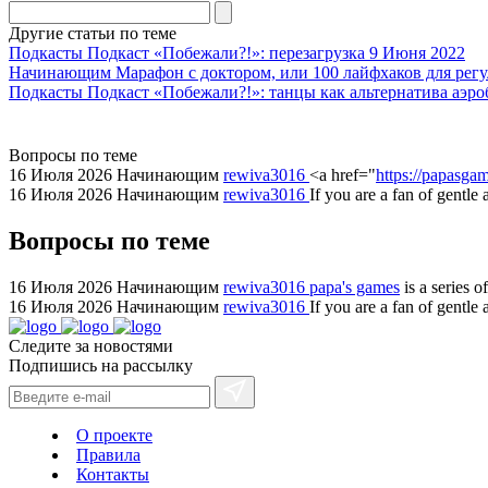
agent
Другие статьи по теме
watch
Подкасты
Подкаст «Побежали?!»: перезагрузка
9 Июня 2022
replica
Начинающим
Марафон с доктором, или 100 лайфхаков для регу
Подкасты
Подкаст «Побежали?!»: танцы как альтернатива аэро
showcases
substantial
areas.
Вопросы по теме
swiss
16 Июля 2026
Начинающим
rewiva3016
<a href="
https://papasgam
replica
16 Июля 2026
Начинающим
rewiva3016
If you are a fan of gentle
bvlgari
Вопросы по теме
watches
+maserati
online
16 Июля 2026
Начинающим
rewiva3016
papa's games
is a series 
16 Июля 2026
Начинающим
rewiva3016
If you are a fan of gentl
for
cheap
Следите за новостями
sale.
Подпишись на рассылку
https://ylfactoryrolex.com/
hilarity
exceptional
О проекте
method.
Правила
Контакты
www.yvessaintlaurent.to