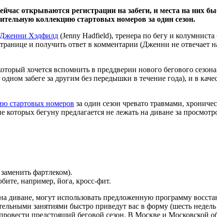
йчас открываются регистрации на забеги, и места на них бы
шительную коллекцию стартовых номеров за один сезон.
Дженни Хэдфилд
(Jenny Hadfield), тренера по бегу и колумнис
ранице и получить ответ в комментарии (Дженни не отвечает 
который хочется вспомнить в преддверии нового бегового сезона
в одном забеге за другим без передышки в течение года), и в кач
ию стартовых номеров
за один сезон чревато травмами, хрониче
ие которых бегуну предлагается не лежать на диване за просмотр
заменить фартлеком).
ите, например, йога, кросс-фит.
а на диване, могут использовать предложенную программу восст
ельными занятиями быстро приведут вас в форму (шесть недель 
к провести предстоящий беговой сезон. В Москве и Московской 