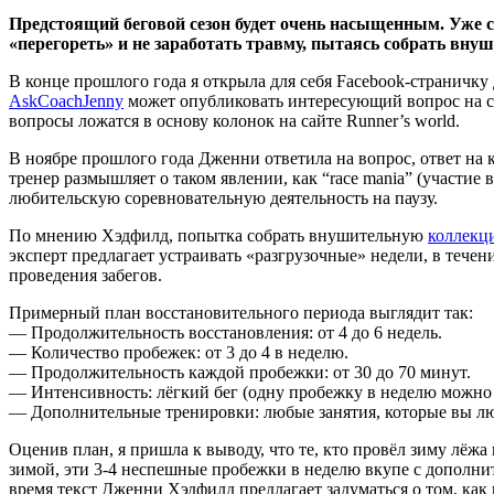
Предстоящий беговой сезон будет очень насыщенным. Уже се
«перегореть» и не заработать травму, пытаясь собрать вну
В конце прошлого года я открыла для себя Facebook-страничку
AskCoachJenny
может опубликовать интересующий вопрос на ст
вопросы ложатся в основу колонок на сайте Runner’s world.
В ноябре прошлого года Дженни ответила на вопрос, ответ на 
тренер размышляет о таком явлении, как “race mania” (участие 
любительскую соревновательную деятельность на паузу.
По мнению Хэдфилд, попытка собрать внушительную
коллекц
эксперт предлагает устраивать «разгрузочные» недели, в течен
проведения забегов.
Примерный план восстановительного периода выглядит так:
— Продолжительность восстановления: от 4 до 6 недель.
— Количество пробежек: от 3 до 4 в неделю.
— Продолжительность каждой пробежки: от 30 до 70 минут.
— Интенсивность: лёгкий бег (одну пробежку в неделю можно 
— Дополнительные тренировки: любые занятия, которые вы люб
Оценив план, я пришла к выводу, что те, кто провёл зиму лёж
зимой, эти 3-4 неспешные пробежки в неделю вкупе с дополнит
время текст Дженни Хэдфилд предлагает задуматься о том, ка