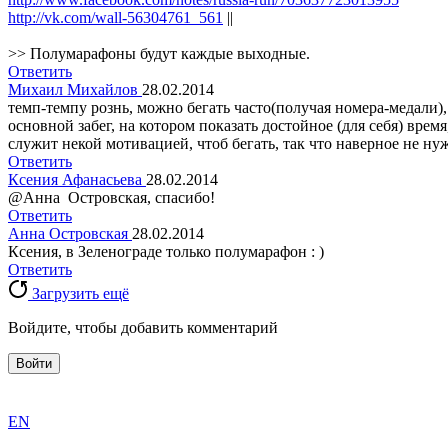
http://vk.com/wall-56304761_561
||
>> Полумарафоны будут каждые выходные.
Ответить
Михаил Михайлов
28.02.2014
темп-темпу рознь, можно бегать часто(получая номера-медали), 
основной забег, на котором показать достойное (для себя) время
служит некой мотивацией, чтоб бегать, так что наверное не ну
Ответить
Ксения Афанасьева
28.02.2014
@Анна Островская, спасибо!
Ответить
Анна Островская
28.02.2014
Ксения, в Зеленограде только полумарафон : )
Ответить
Загрузить ещё
Войдите, чтобы добавить комментарий
Войти
exact
EN
the
division