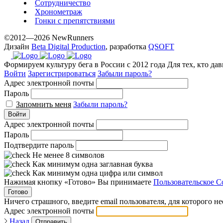
Сотрудничество
with
Хронометраж
the
Гонки с препятствиями
best
©2012—2026 NewRunners
prices.
Дизайн
Beta Digital Production
, разработка
QSOFT
Формируем культуру бега в России с 2012 года
Для тех, кто да
Войти
Зарегистрироваться
Забыли пароль?
Адрес электронной почты
Пароль
Запомнить меня
Забыли пароль?
Войти
Адрес электронной почты
Пароль
Подтвердите пароль
Не менее 8 символов
Как минимум одна заглавная буква
Как минимум одна цифра или символ
Нажимая кнопку «Готово» Вы принимаете
Пользовательское С
Готово
Ничего страшного, введите email пользователя, для которого н
Адрес электронной почты
Назад
Отправить