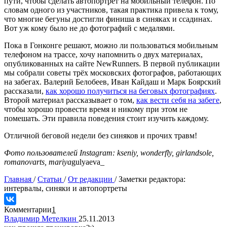
пути, чтобы сделать автопортрет на мобильный телефон. По
словам одного из участников, такая практика привела к тому,
что многие бегуны достигли финиша в синяках и ссадинах.
Вот уж кому было не до фотографий с медалями.
Пока в Гонконге решают, можно ли пользоваться мобильным
телефоном на трассе, хочу напомнить о двух материалах,
опубликованных на сайте NewRunners. В первой публикации
мы собрали советы трёх московских фотографов, работающих
на забегах. Валерий Белобеев, Иван Кайдаш и Марк Боярский
рассказали,
как хорошо получиться на беговых фотографиях
.
Второй материал рассказывает о том,
как вести себя на забеге
,
чтобы хорошо провести время и никому при этом не
помешать. Эти правила поведения стоит изучить каждому.
Отличной беговой недели без синяков и прочих травм!
Фото пользователей Instagram: kseniy, wonderfly, girlandsole,
romanovarts, mariya
gulyaeva_
Главная
/
Статьи
/
От редакции
/
Заметки редактора:
интервалы, синяки и автопортреты
Комментарии
1
Владимир Метелкин
25.11.2013