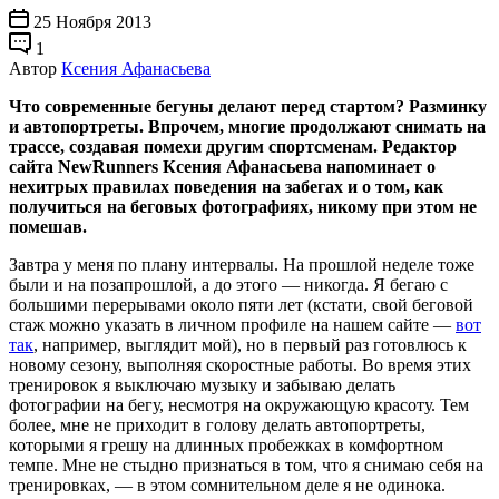
25 Ноября 2013
1
Автор
Ксения Афанасьева
Что современные бегуны делают перед стартом? Разминку
и автопортреты. Впрочем, многие продолжают снимать на
трассе, создавая помехи другим спортсменам. Редактор
сайта NewRunners Ксения Афанасьева напоминает о
нехитрых правилах поведения на забегах и о том, как
получиться на беговых фотографиях, никому при этом не
помешав.
Завтра у меня по плану интервалы. На прошлой неделе тоже
были и на позапрошлой, а до этого — никогда. Я бегаю с
большими перерывами около пяти лет (кстати, свой беговой
стаж можно указать в личном профиле на нашем сайте —
вот
так
, например, выглядит мой), но в первый раз готовлюсь к
новому сезону, выполняя скоростные работы. Во время этих
тренировок я выключаю музыку и забываю делать
фотографии на бегу, несмотря на окружающую красоту. Тем
более, мне не приходит в голову делать автопортреты,
которыми я грешу на длинных пробежках в комфортном
темпе. Мне не стыдно признаться в том, что я снимаю себя на
тренировках, — в этом сомнительном деле я не одинока.