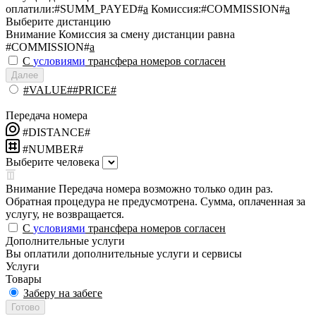
оплатили:
#SUMM_PAYED#
a
Комиссия:
#COMMISSION#
a
Выберите дистанцию
Внимание
Комиссия за смену дистанции равна
#COMMISSION#
a
С
условиями
трансфера номеров согласен
Далее
#VALUE##PRICE#
Передача номера
#DISTANCE#
#NUMBER#
Выберите человека
Внимание
Передача номера возможно только один раз.
Обратная процедура не предусмотрена. Сумма, оплаченная за
услугу, не возвращается.
С
условиями
трансфера номеров согласен
Дополнительные услуги
Вы оплатили дополнительные услуги и сервисы
Услуги
Товары
Заберу на забеге
Готово