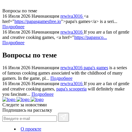
swiss
replica
Вопросы по теме
bvlgari
16 Июля 2026
Начинающим
rewiva3016
<a
href="
https://papasgamesfree.io
">papa's games</a> is a seri...
watches
Подробнее
+maserati
16 Июля 2026
Начинающим
rewiva3016
If you are a fan of gentle
online
and creative cooking games, <a href="
https://papassco...
for
Подробнее
cheap
Вопросы по теме
sale.
https://ylfactoryrolex.com/
hilarity
16 Июля 2026
Начинающим
rewiva3016
papa's games
is a series
of famous cooking games associated with the childhood of many
exceptional
gamers. In the game, pl...
Подробнее
method.
16 Июля 2026
Начинающим
rewiva3016
If you are a fan of gentle
www.yvessaintlaurent.to
and creative cooking games,
papa's scooperia
will definitely make
with
you fascinate...
Подробнее
the
Следите за новостями
best
Подпишись на рассылку
prices.
О проекте