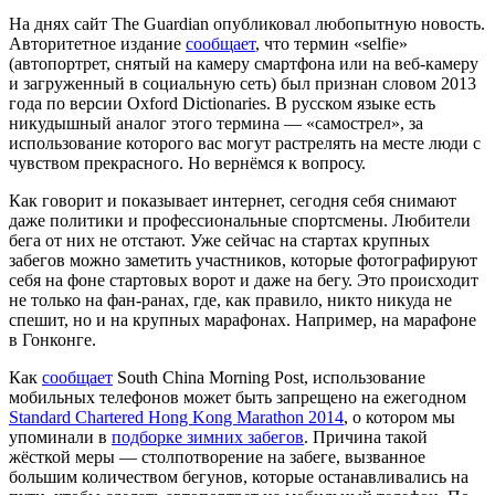
На днях сайт The Guardian опубликовал любопытную новость.
Авторитетное издание
сообщает
, что термин «selfie»
(автопортрет, снятый на камеру смартфона или на веб-камеру
и загруженный в социальную сеть) был признан словом 2013
года по версии Oxford Dictionaries. В русском языке есть
никудышный аналог этого термина — «самострел», за
использование которого вас могут растрелять на месте люди с
чувством прекрасного. Но вернёмся к вопросу.
Как говорит и показывает интернет, сегодня себя снимают
даже политики и профессиональные спортсмены. Любители
бега от них не отстают. Уже сейчас на стартах крупных
забегов можно заметить участников, которые фотографируют
себя на фоне стартовых ворот и даже на бегу. Это происходит
не только на фан-ранах, где, как правило, никто никуда не
спешит, но и на крупных марафонах. Например, на марафоне
в Гонконге.
Как
сообщает
South China Morning Post, использование
мобильных телефонов может быть запрещено на ежегодном
Standard Chartered Hong Kong Marathon 2014
, о котором мы
упоминали в
подборке зимних забегов
. Причина такой
жёсткой меры — столпотворение на забеге, вызванное
большим количеством бегунов, которые останавливались на