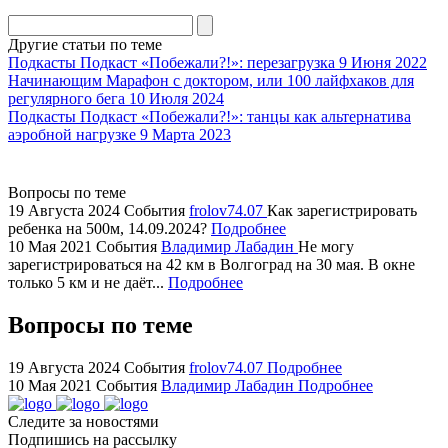
division
agent
Другие статьи по теме
watch
Подкасты
Подкаст «Побежали?!»: перезагрузка
9 Июня 2022
replica
Начинающим
Марафон с доктором, или 100 лайфхаков для
регулярного бега
10 Июля 2024
showcases
Подкасты
Подкаст «Побежали?!»: танцы как альтернатива
substantial
аэробной нагрузке
9 Марта 2023
areas.
swiss
replica
Вопросы по теме
bvlgari
19 Августа 2024
События
frolov74.07
Как зарегистрировать
ребенка на 500м, 14.09.2024?
Подробнее
watches
10 Мая 2021
События
Владимир Лабадин
Не могу
+maserati
зарегистрироваться на 42 км в Волгоград на 30 мая. В окне
online
только 5 км и не даёт...
Подробнее
for
cheap
Вопросы по теме
sale.
https://ylfactoryrolex.com/
19 Августа 2024
События
frolov74.07
Подробнее
hilarity
10 Мая 2021
События
Владимир Лабадин
Подробнее
exceptional
Следите за новостями
method.
Подпишись на рассылку