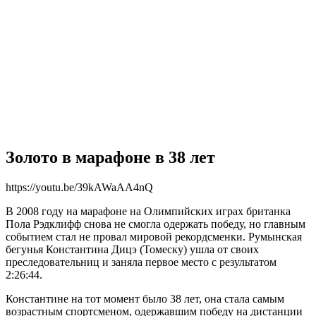
Золото в марафоне в 38 лет
https://youtu.be/39kAWaAA4nQ
В 2008 году на марафоне на Олимпийских играх британка
Пола Рэдклифф снова не смогла одержать победу, но главным
событием стал не провал мировой рекордсменки. Румынская
бегунья Константина Дицэ (Томеску) ушла от своих
преследовательниц и заняла первое место с результатом
2:26:44.
Константине на тот момент было 38 лет, она стала самым
возрастным спортсменом, одержавшим победу на дистанции