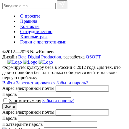
www.yvessaintlaurent.to
with
the
О проекте
best
Правила
prices.
Контакты
Сотрудничество
Хронометраж
Гонки с препятствиями
©2012—2026 NewRunners
Дизайн
Beta Digital Production
, разработка
QSOFT
Формируем культуру бега в России с 2012 года
Для тех, кто
давно полюбил бег или только собирается выйти на свою
первую пробежку
Войти
Зарегистрироваться
Забыли пароль?
Адрес электронной почты
Пароль
Запомнить меня
Забыли пароль?
Войти
Адрес электронной почты
Пароль
Подтвердите пароль