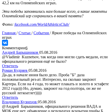
42,2 км на Олимпийских играх.
Эти победы запомнились нам больше всего, а какие моменты
Олимпийский игр сохранились в вашей памяти?
Фото:
facebook.com/WorldAthleticsClub/
Главная
/
Статьи
/
События
/
Яркие победы на Олимпийских
играх
Комментарии
6
Андрей Барышников
05.08.2016
@Vladimir Kuznetsov, так когда они могли сдать медали, если
официального решения ещё не было?
Ответить
Роман Кудряев
05.08.2016
Да-да, в начале июня было дело. Проба "Б" дала
положиьельный рез-ат. Интересно, на сколько закроют
Картера. Если на 4 года, то может плакать и золото в эстафете
2012 года))) Но, думаю, закроют на год-полтора, он же не
русский легкоатлет)))))
Ответить
Владимир Кузнецов
05.08.2016
@Андрей Барышников, официального решения ВАДА и
МОК еще нет, объявление о результатах вскрытия пробы Б