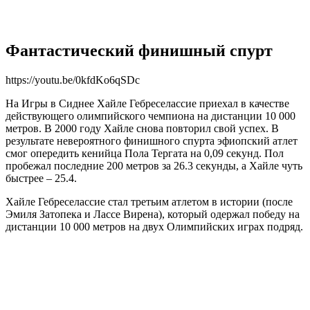
Фантастический финишный спурт
https://youtu.be/0kfdKo6qSDc
На Игры в Сиднее Хайле Гебреселассие приехал в качестве
действующего олимпийского чемпиона на дистанции 10 000
метров. В 2000 году Хайле снова повторил свой успех. В
результате невероятного финишного спурта эфиопский атлет
смог опередить кенийца Пола Тергата на 0,09 секунд. Пол
пробежал последние 200 метров за 26.3 секунды, а Хайле чуть
быстрее – 25.4.
Хайле Гебреселассие стал третьим атлетом в истории (после
Эмиля Затопека и Лассе Вирена), который одержал победу на
дистанции 10 000 метров на двух Олимпийских играх подряд.