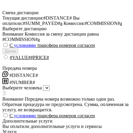
Смена дистанции
Текущая дистанция:
#DISTANCE#
Вы
оплатили:
#SUMM_PAYED#
a
Комиссия:
#COMMISSION#
a
Выберите дистанцию
Внимание
Комиссия за смену дистанции равна
#COMMISSION#
a
С
условиями
трансфера номеров согласен
Далее
#VALUE##PRICE#
Передача номера
#DISTANCE#
#NUMBER#
Выберите человека
Внимание
Передача номера возможно только один раз.
Обратная процедура не предусмотрена. Сумма, оплаченная за
услугу, не возвращается.
С
условиями
трансфера номеров согласен
Дополнительные услуги
Вы оплатили дополнительные услуги и сервисы
Услуги