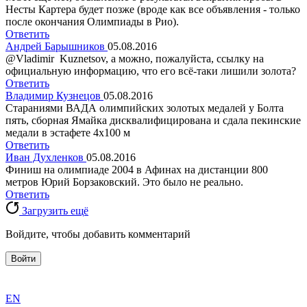
Несты Картера будет позже (вроде как все объявления - только
после окончания Олимпиады в Рио).
Ответить
Андрей Барышников
05.08.2016
@Vladimir Kuznetsov, а можно, пожалуйста, ссылку на
официальную информацию, что его всё-таки лишили золота?
Ответить
Владимир Кузнецов
05.08.2016
Стараниями ВАДА олимпийских золотых медалей у Болта
пять, сборная Ямайка дисквалифицирована и сдала пекинские
медали в эстафете 4x100 м
Ответить
Иван Духленков
05.08.2016
Финиш на олимпиаде 2004 в Афинах на дистанции 800
метров Юрий Борзаковский. Это было не реально.
Ответить
Загрузить ещё
Войдите, чтобы добавить комментарий
Войти
exact
EN
the