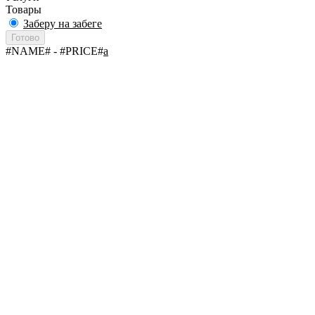
Товары
Заберу на забеге
Готово
#NAME#
- #PRICE#
a