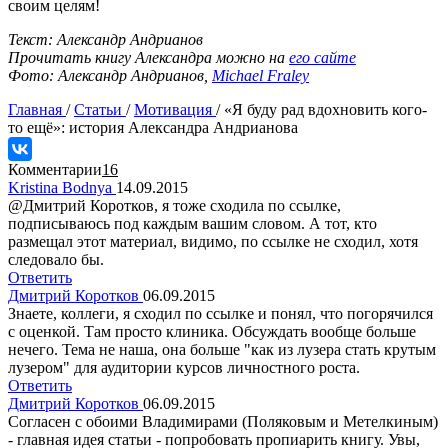
своим целям!
Текст: Александр Андрианов
Прочитать книгу Александра можно на
его сайте
Фото: Александр Андрианов,
Michael Fraley
Главная
/
Статьи
/
Мотивация
/
«Я буду рад вдохновить кого-
то ещё»: история Александра Андрианова
Комментарии
16
Kristina Bodnya
14.09.2015
@Дмитрий Коротков, я тоже сходила по ссылке,
подписываюсь под каждым вашим словом. А тот, кто
размещал этот материал, видимо, по ссылке не сходил, хотя
следовало бы.
Ответить
Дмитрий Коротков
06.09.2015
Знаете, коллеги, я сходил по ссылке и понял, что погорячился
с оценкой. Там просто клиника. Обсуждать вообще больше
нечего. Тема не наша, она больше "как из лузера стать крутым
лузером" для аудитории курсов личностного роста.
Ответить
Дмитрий Коротков
06.09.2015
Согласен с обоими Владимирами (Поляковым и Метелкиным)
- главная идея статьи - попробовать пропиарить книгу. Увы,