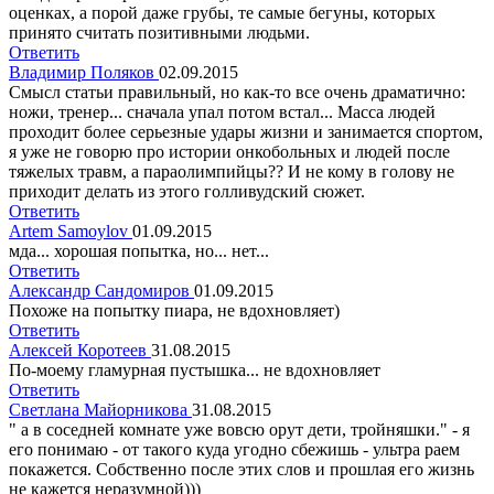
оценках, а порой даже грубы, те самые бегуны, которых
принято считать позитивными людьми.
Ответить
Владимир Поляков
02.09.2015
Смысл статьи правильный, но как-то все очень драматично:
ножи, тренер... сначала упал потом встал... Масса людей
проходит более серьезные удары жизни и занимается спортом,
я уже не говорю про истории онкобольных и людей после
тяжелых травм, а параолимпийцы?? И не кому в голову не
приходит делать из этого голливудский сюжет.
Ответить
Artem Samoylov
01.09.2015
мда... хорошая попытка, но... нет...
Ответить
Александр Сандомиров
01.09.2015
Похоже на попытку пиара, не вдохновляет)
Ответить
Алексей Коротеев
31.08.2015
По-моему гламурная пустышка... не вдохновляет
Ответить
Светлана Майорникова
31.08.2015
" а в соседней комнате уже вовсю орут дети, тройняшки." - я
его понимаю - от такого куда угодно сбежишь - ультра раем
покажется. Собственно после этих слов и прошлая его жизнь
не кажется неразумной)))