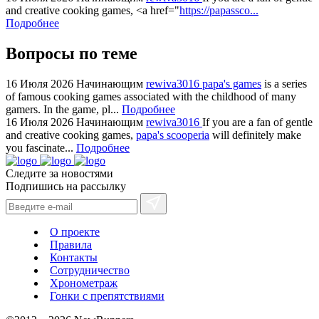
online
and creative cooking games, <a href="
https://papassco...
for
Подробнее
cheap
Вопросы по теме
sale.
https://ylfactoryrolex.com/
hilarity
16 Июля 2026
Начинающим
rewiva3016
papa's games
is a series
of famous cooking games associated with the childhood of many
exceptional
gamers. In the game, pl...
Подробнее
method.
16 Июля 2026
Начинающим
rewiva3016
If you are a fan of gentle
www.yvessaintlaurent.to
and creative cooking games,
papa's scooperia
will definitely make
with
you fascinate...
Подробнее
the
Следите за новостями
best
Подпишись на рассылку
prices.
О проекте
Правила
Контакты
Сотрудничество
Хронометраж
Гонки с препятствиями