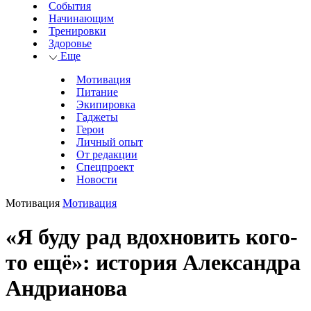
События
Начинающим
Тренировки
Здоровье
Еще
Мотивация
Питание
Экипировка
Гаджеты
Герои
Личный опыт
От редакции
Спецпроект
Новости
Мотивация
Мотивация
«Я буду рад вдохновить кого-
то ещё»: история Александра
Андрианова