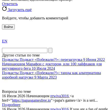
Ответить
Загрузить ещё
Войдите, чтобы добавить комментарий
Войти
exact
EN
the
division
agent
Другие статьи по теме
watch
Подкасты
Подкаст «Побежали?!»: перезагрузка
9 Июня 2022
replica
Начинающим
Марафон с доктором, или 100 лайфхаков для
регулярного бега
10 Июля 2024
showcases
Подкасты
Подкаст «Побежали?!»: танцы как альтернатива
substantial
аэробной нагрузке
9 Марта 2023
areas.
swiss
replica
Вопросы по теме
bvlgari
16 Июля 2026
Начинающим
rewiva3016
<a
href="
https://papasgamesfree.io
">papa's games</a> is a seri...
watches
Подробнее
+maserati
16 Июля 2026
Начинающим
rewiva3016
If you are a fan of gentle