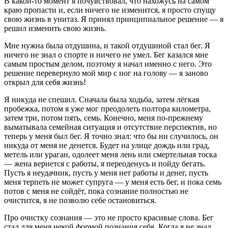
В какой-то момент я почувствовал, что нахожусь на самом
краю пропасти и, если ничего не изменится, я просто спущу
свою жизнь в унитаз. Я принял принципиальное решение — я
решил изменить свою жизнь.
Мне нужна была отдушина, и такой отдушиной стал бег. Я
ничего не знал о спорте и ничего не умел. Бег казался мне
самым простым делом, поэтому я начал именно с него. Это
решение перевернуло мой мир с ног на голову — я заново
открыл для себя жизнь!
Я никуда не спешил. Сначала была ходьба, затем лёгкая
пробежка, потом я уже мог преодолеть полтора километра,
затем три, потом пять, семь. Конечно, меня по-прежнему
выматывала семейная ситуация и отсутствие перспектив, но
теперь у меня был бег. Я точно знал: что бы ни случилось, он
никуда от меня не денется. Будет на улице дождь или град,
метель или ураган, одолеет меня лень или смертельная тоска
— жена вернется с работы, я переоденусь и пойду бегать.
Пусть я неудачник, пусть у меня нет работы и денег, пусть
меня терпеть не может супруга — у меня есть бег, и пока семь
потов с меня не сойдёт, пока сознание полностью не
очистится, я не позволю себе остановиться.
Про очистку сознания — это не просто красивые слова. Бег
стал для меня некой формой познания себя. Когда я не знал