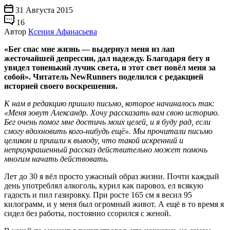
31 Августа 2015
16
Автор
Ксения Афанасьева
«Бег спас мне жизнь — выдернул меня из лап
жесточайшей депрессии, дал надежду. Благодаря бегу я
увидел тоненький лучик света, и этот свет повёл меня за
собой». Читатель NewRunners поделился c редакцией
историей своего воскрешения.
К нам в редакцию пришло письмо, которое начиналось так:
«Меня зовут Александр. Хочу рассказать вам свою историю.
Бег очень помог мне достичь моих целей, и я буду рад, если
смогу вдохновить кого-нибудь ещё». Мы прочитали письмо
целиком и пришли к выводу, что такой искренний и
неприукрашенный рассказ действительно может помочь
многим начать действовать.
Лет до 30 я вёл просто ужасный образ жизни. Почти каждый
день употреблял алкоголь, курил как паровоз, ел всякую
гадость и пил газировку. При росте 165 см я весил 95
килограмм, и у меня был огромный живот. А ещё в то время я
сидел без работы, постоянно ссорился с женой.