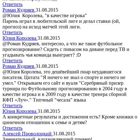
Ответить
Роман Кудряев
31.08.2015
@Юлия Королева, "в качестве игрока"
Парень играл в любительской лиге и делал ставки (ой,
прогноз) на исход матчей этой лиги.
Ответить
Юлия Королева
31.08.2015
@Роман Кудряев, интересно, а что же такое футбольное
прогнозирование? Сидеть с пивасом на диване перед ТВ и
угадывать чья команда выиграет? :D
Ответить
Роман Кудряев
31.08.2015
@Юлия Королева, это дешёвейший пиар неудавшегося
писателя. Цитата "Я ничего не знал о спорте и ничего не
умел." Открываем его сайт и вуаля "Серебряный призер
турнира по Футбольному прогнозированию в 2004 году в
качестве игрока и в 2009 году в качестве тренера сборной
КФП «Луч»." Типчный "чесала" языка
Ответить
Юлия Королева
31.08.2015
А конкретные результаты и достижения есть? Кроме книжки о
циничном отношении к семье и детям?
Ответить
Алексей Проволоцкий
31.08.2015
Замечательный, вдохновляющий пример!