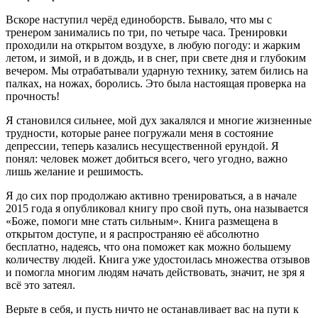
Вскоре наступил черёд единоборств. Бывало, что мы с
тренером занимались по три, по четыре часа. Тренировки
проходили на открытом воздухе, в любую погоду: и жарким
летом, и зимой, и в дождь, и в снег, при свете дня и глубоким
вечером. Мы отрабатывали ударную технику, затем бились на
палках, на ножах, боролись. Это была настоящая проверка на
прочность!
Я становился сильнее, мой дух закалялся и многие жизненные
трудности, которые ранее погружали меня в состояние
депрессии, теперь казались несущественной ерундой. Я
понял: человек может добиться всего, чего угодно, важно
лишь желание и решимость.
Я до сих пор продолжаю активно тренироваться, а в начале
2015 года я опубликовал книгу про свой путь, она называется
«Боже, помоги мне стать сильным». Книга размещена в
открытом доступе, и я распространяю её абсолютно
бесплатно, надеясь, что она поможет как можно большему
количеству людей. Книга уже удостоилась множества отзывов
и помогла многим людям начать действовать, значит, не зря я
всё это затеял.
Верьте в себя, и пусть ничто не останавливает вас на пути к