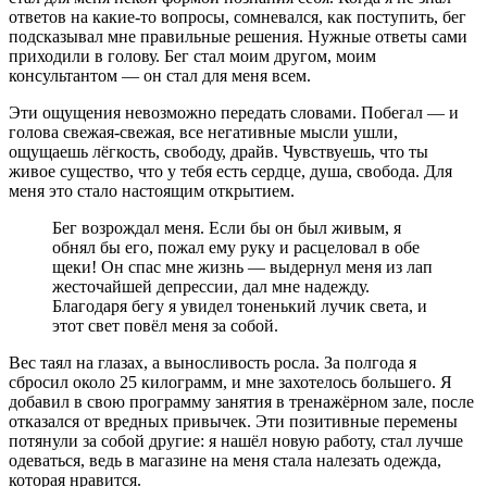
ответов на какие-то вопросы, сомневался, как поступить, бег
подсказывал мне правильные решения. Нужные ответы сами
приходили в голову. Бег стал моим другом, моим
консультантом — он стал для меня всем.
Эти ощущения невозможно передать словами. Побегал — и
голова свежая-свежая, все негативные мысли ушли,
ощущаешь лёгкость, свободу, драйв. Чувствуешь, что ты
живое существо, что у тебя есть сердце, душа, свобода. Для
меня это стало настоящим открытием.
Бег возрождал меня. Если бы он был живым, я
обнял бы его, пожал ему руку и расцеловал в обе
щеки! Он спас мне жизнь — выдернул меня из лап
жесточайшей депрессии, дал мне надежду.
Благодаря бегу я увидел тоненький лучик света, и
этот свет повёл меня за собой.
Вес таял на глазах, а выносливость росла. За полгода я
сбросил около 25 килограмм, и мне захотелось большего. Я
добавил в свою программу занятия в тренажёрном зале, после
отказался от вредных привычек. Эти позитивные перемены
потянули за собой другие: я нашёл новую работу, стал лучше
одеваться, ведь в магазине на меня стала налезать одежда,
которая нравится.