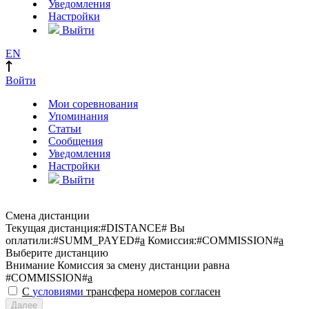
Уведомления
Настройки
Выйти
EN
Войти
Мои соревнования
Упоминания
Статьи
Сообщения
Уведомления
Настройки
Выйти
Смена дистанции
Текущая дистанция:
#DISTANCE#
Вы
оплатили:
#SUMM_PAYED#
a
Комиссия:
#COMMISSION#
a
Выберите дистанцию
Внимание
Комиссия за смену дистанции равна
#COMMISSION#
a
С
условиями
трансфера номеров согласен
Далее