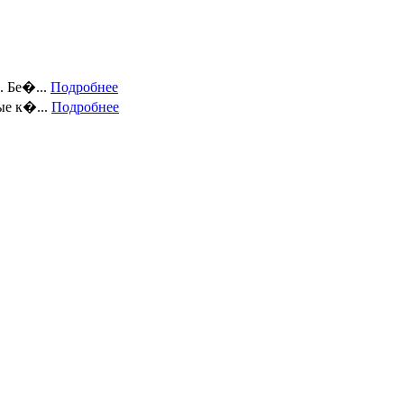
 Бе�...
Подробнее
ые к�...
Подробнее