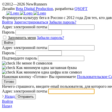
prices.
©2012—2026 NewRunners
Дизайн
Beta Digital Production
, разработка
QSOFT
Формируем культуру бега в России с 2012 года
Для тех, кто да
Войти
Зарегистрироваться
Забыли пароль?
Адрес электронной почты
Пароль
Запомнить меня
Забыли пароль?
Войти
Адрес электронной почты
Пароль
Подтвердите пароль
Не менее 8 символов
Как минимум одна заглавная буква
Как минимум одна цифра или символ
Нажимая кнопку «Готово» Вы принимаете
Пользовательское С
Готово
Ничего страшного, введите email пользователя, для которого н
Адрес электронной почты
Назад
Отправить
Войти
Назад