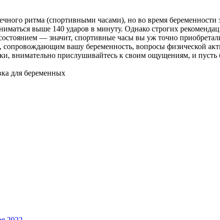
ечного ритма (спортивными часами), но во время беременности э
дниматься выше 140 ударов в минуту. Однако строгих рекомендац
состоянием — значит, спортивные часы вы уж точно приобретали
м, сопровождающим вашу беременность, вопросы физической акти
ки, внимательно прислушивайтесь к своим ощущениям, и пусть б
вка для беременных
ря 2022