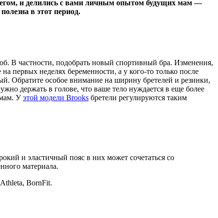
бегом, и делились с вами личным опытом будущих мам —
олезна в этот период.
роб. В частности, подобрать новый спортивный бра. Изменения,
на первых неделях беременности, а у кого-то только после
ый. Обратите особое внимание на ширину бретелей и резинки,
ужно держать в голове, что ваше тело нуждается в еще более
 мам. У
этой модели Brooks
бретели регулируются таким
окий и эластичный пояс в них может сочетаться со
нного материала.
hleta, BornFit.