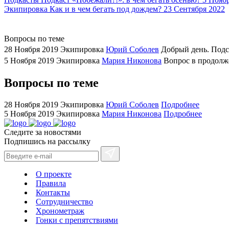
Экипировка
Как и в чем бегать под дождем?
23 Сентября 2022
showcases
substantial
areas.
Вопросы по теме
swiss
28 Ноября 2019
Экипировка
Юрий Соболев
Добрый день. Подс
replica
5 Ноября 2019
Экипировка
Мария Никонова
Вопрос в продолже
bvlgari
watches
Вопросы по теме
+maserati
online
28 Ноября 2019
Экипировка
Юрий Соболев
Подробнее
for
5 Ноября 2019
Экипировка
Мария Никонова
Подробнее
cheap
Следите за новостями
sale.
Подпишись на рассылку
https://ylfactoryrolex.com/
hilarity
exceptional
О проекте
method.
Правила
www.yvessaintlaurent.to
Контакты
with
Сотрудничество
Хронометраж
the
Гонки с препятствиями
best