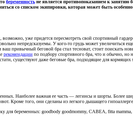
что
беременность
не является противопоказанием к занятию 
иться со списком экипировки, которая может быть особенно п
м, возможно, уже придется пересмотреть свой спортивный гарде
вольно непредсказуемы. У кого-то грудь может увеличиться еще 
 ваш привычный беговой бра стал тесноват, стоит поискать нов
же
рекомендации
по подбору спортивного бра, что и обычно, но н
стати, существуют даже беговые бра, подходящие для кормящих
енных. Наиболее важная ее часть — легинсы и шорты. Более шир
т. Кроме того, они сделаны из легкого дышащего гипоаллерге
 для беременных: goodbody goodmommy, CABEA, fitta mamma, At