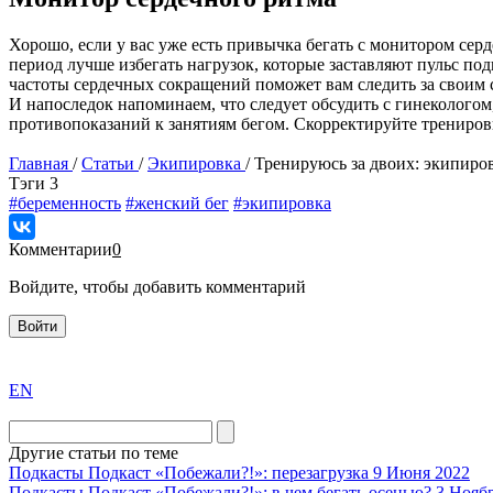
Хорошо, если у вас уже есть привычка бегать с монитором серд
период лучше избегать нагрузок, которые заставляют пульс по
частоты сердечных сокращений поможет вам следить за своим 
И напоследок напоминаем, что следует обсудить с гинеколого
противопоказаний к занятиям бегом. Скорректируйте трениров
Главная
/
Статьи
/
Экипировка
/
Тренируюсь за двоих: экипиро
Tэги
3
#беременность
#женский бег
#экипировка
Комментарии
0
Войдите, чтобы добавить комментарий
Войти
exact
EN
the
division
agent
Другие статьи по теме
watch
Подкасты
Подкаст «Побежали?!»: перезагрузка
9 Июня 2022
replica
Подкасты
Подкаст «Побежали?!»: в чем бегать осенью?
3 Нояб