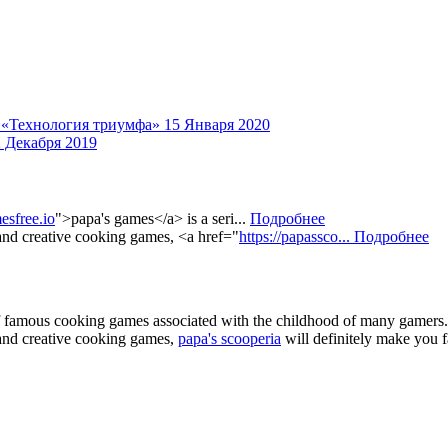
а «Технология триумфа»
15 Января 2020
 Декабря 2019
esfree.io
">papa's games</a> is a seri...
Подробнее
 and creative cooking games, <a href="
https://papassco...
Подробнее
of famous cooking games associated with the childhood of many gamers. 
e and creative cooking games,
papa's scooperia
will definitely make you fa