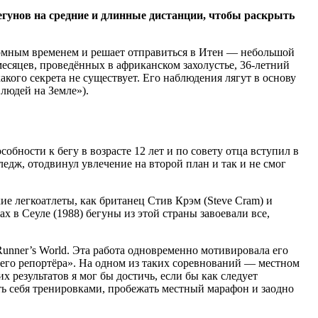
гунов на средние и длинные дистанции, чтобы раскрыть
омным временем и решает отправиться в Итен — небольшой
есяцев, проведённых в африканском захолустье, 36-летний
ого секрета не существует. Его наблюдения лягут в основу
х людей на Земле»).
обности к бегу в возрасте 12 лет и по совету отца вступил в
едж, отодвинул увлечение на второй план и так и не смог
ие легкоатлеты, как британец Стив Крэм (Steve Cram) и
 в Сеуле (1988) бегуны из этой страны завоевали все,
Runner’s World. Эта работа одновременно мотивировала его
ущего репортёра». На одном из таких соревнований — местном
 результатов я мог бы достичь, если бы как следует
ть себя тренировками, пробежать местный марафон и заодно