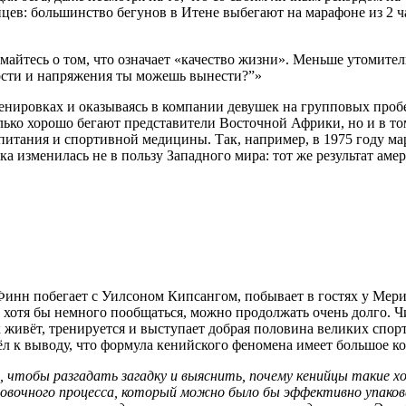
цев: большинство бегунов в Итене выбегают на марафоне из 2 ча
думайтесь о том, что означает «качество жизни». Меньше утомит
алости и напряжения ты можешь вынести?”»
ренировках и оказываясь в компании девушек на групповых проб
олько хорошо бегают представители Восточной Африки, но и в то
 питания и спортивной медицины. Так, например, в 1975 году ма
ка изменилась не в пользу Западного мира: тот же результат ам
Финн побегает с Уилсоном Кипсангом, побывает в гостях у Мер
хотя бы немного пообщаться, можно продолжать очень долго. Чи
 живёт, тренируется и выступает добрая половина великих спор
 к выводу, что формула кенийского феномена имеет большое ко
 чтобы разгадать загадку и выяснить, почему кенийцы такие хор
ировочного процесса, который можно было бы эффективно упаков