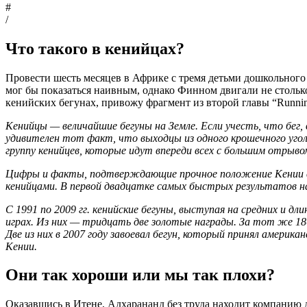
#
/
Что такого в кенийцах?
Провести шесть месяцев в Африке с тремя детьми дошкольног
мог бы показаться наивным, однако Финном двигали не столько 
кенийских бегунах, привожу фрагмент из второй главы “Running
Кенийцы — величайшие бегуны на Земле. Если учесть, что бег
удивителен тот факт, что выходцы из одного крошечного уго
группу кенийцев, которые идут впереди всех с большим отрыво
Цифры и факты, подтверждающие прочное положение Кении в 
кенийцами. В первой двадцатке самых быстрых результатов н
С 1991 по 2009 гг. кенийские бегуны, выступая на средних и 
играх. Из них — тридцать две золотые награды. За тот же 1
Две из них в 2007 году завоевал бегун, который принял америк
Кении.
Они так хороши или мы так плохи?
Оказавшись в Итене, Адхарананд без труда находит компанию д