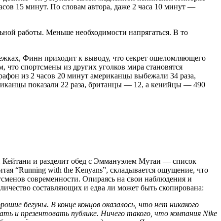
сов 15 минут. По словам автора, даже 2 часа 10 минут —
ельной работы. Меньше необходимости напрягаться. В то
ежках, Финн приходит к выводу, что секрет ошеломляющего
м, что спортсмены из других уголков мира становятся
рафон из 2 часов 20 минут американцы выбежали 34 раза,
ериканцы показали 22 раза, британцы — 12, а кенийцы — 490
и Кейтани и разделит обед с Эммануэлем Мутаи — список
тая “Running with the Kenyans”, складывается ощущение, что
тсменов современности. Опираясь на свои наблюдения и
личество составляющих и едва ли может быть скопирована:
ошие бегуны. В конце концов оказалось, что нет никакого
ать и презентовать публике. Ничего такого, что компания Nike