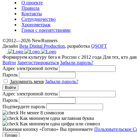
exceptional
О проекте
method.
Правила
Контакты
www.yvessaintlaurent.to
Сотрудничество
with
Хронометраж
the
Гонки с препятствиями
best
©2012—2026 NewRunners
prices.
Дизайн
Beta Digital Production
, разработка
QSOFT
Формируем культуру бега в России с 2012 года
Для тех, кто да
Войти
Зарегистрироваться
Забыли пароль?
Адрес электронной почты
Пароль
Запомнить меня
Забыли пароль?
Войти
Адрес электронной почты
Пароль
Подтвердите пароль
Не менее 8 символов
Как минимум одна заглавная буква
Как минимум одна цифра или символ
Нажимая кнопку «Готово» Вы принимаете
Пользовательское С
Готово