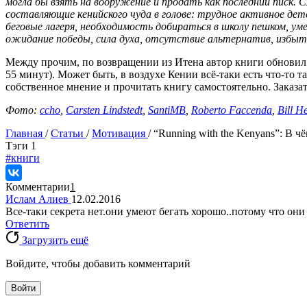
могла бы взять на вооружение и продать как последний писк. 
составляющие кенийского чуда в голове: трудное активное детс
беговые лагеря, необходимость добираться в школу пешком, у
ожидание победы, сила духа, отсутствие альтернатив, избыто
Между прочим, по возвращении из Итена автор книги обновил 
55 минут). Может быть, в воздухе Кении всё-таки есть что-то 
собственное мнение и прочитать книгу самостоятельно. Заказат
Фото:
ccho
,
Carsten Lindstedt
,
SantiMB
,
Roberto Faccenda
,
Bill H
Главная
/
Статьи
/
Мотивация
/
“Running with the Kenyans”: В ч
Tэги
1
#книги
Комментарии
1
Ислам Алиев
12.02.2016
Все-таки секрета нет.они умеют бегать хорошо..потому что они
Ответить
Загрузить ещё
Войдите, чтобы добавить комментарий
Войти