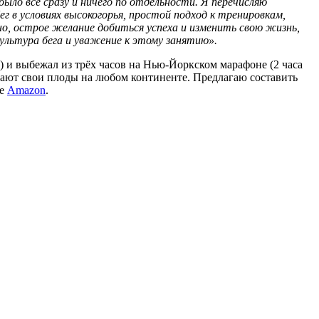
ыло всё сразу и ничего по отдельности. Я перечисляю
ег в условиях высокогорья, простой подход к тренировкам,
о, острое желание добиться успеха и изменить свою жизнь,
ультура бега и уважение к этому занятию».
 и выбежал из трёх часов на Нью-Йоркском марафоне (2 часа
и дают свои плоды на любом континенте. Предлагаю составить
те
Amazon
.