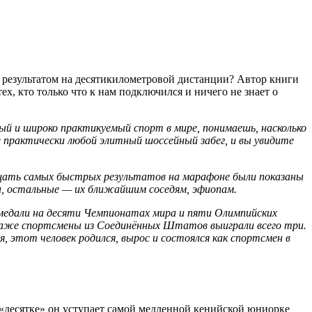
результатом на десятикилометровой дистанции? Автор книги
х, кто только что к нам подключился и ничего не знает о
ый и широко практикуемый спорт в мире, понимаешь, насколько
 практически любой элитный шоссейный забег, и вы увидите
цать самых быстрых результатов на марафоне были показаны
и, остальные — их ближайшим соседям, эфиопам.
и медали на десяти Чемпионатах мира и пяти Олимпийских
 Даже спортсмены из Соединённых Штатов выиграли всего три.
я, этот человек родился, вырос и состоялся как спортсмен в
а «десятке» он уступает самой медленной кенийской юниорке