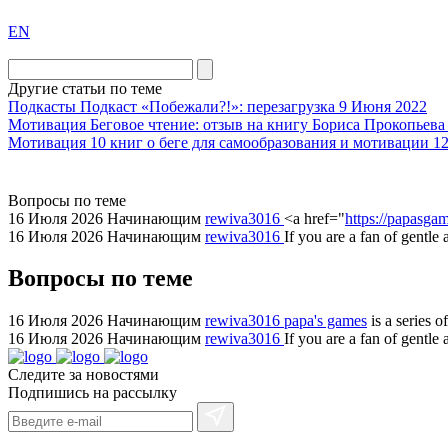
exact
EN
the
division
agent
Другие статьи по теме
watch
Подкасты
Подкаст «Побежали?!»: перезагрузка
9 Июня 2022
replica
Мотивация
Беговое чтение: отзыв на книгу Бориса Прокопьев
Мотивация
10 книг о беге для самообразования и мотивации
12
showcases
substantial
areas.
Вопросы по теме
swiss
16 Июля 2026
Начинающим
rewiva3016
<a href="
https://papasgam
replica
16 Июля 2026
Начинающим
rewiva3016
If you are a fan of gentle
bvlgari
Вопросы по теме
watches
+maserati
online
16 Июля 2026
Начинающим
rewiva3016
papa's games
is a series 
16 Июля 2026
Начинающим
rewiva3016
If you are a fan of gentl
for
cheap
Следите за новостями
sale.
Подпишись на рассылку
https://ylfactoryrolex.com/
hilarity