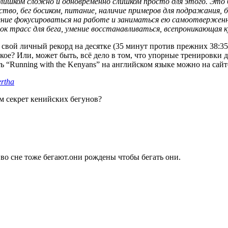
Слишком сложно и одновременно слишком просто для этого. Это б
тво, бег босиком, питание, наличие примеров для подражания, б
мение фокусироваться на работе и заниматься ею самоотверженн
к трасс для бега, умение восстанавливаться, всепроникающая к
свой личный рекорд на десятке (35 минут против прежних 38:35)
такое? Или, может быть, всё дело в том, что упорные тренировк
ь “Running with the Kenyans” на английском языке можно на сай
ertha
ём секрет кенийских бегунов?
 во сне тоже бегают.они рождены чтобы бегать они.