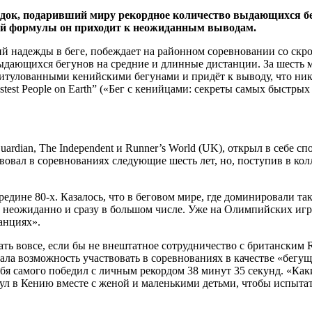
док, подаривший миру рекордное количество выдающихся бе
ной формулы он приходит к неожиданным выводам.
 надежды в беге, побеждает на районном соревновании со скр
дающихся бегунов на средние и длинные дистанции. За шесть м
тулованными кенийскими бегунами и придёт к выводу, что никак
 Fastest People on Earth” («Бег с кенийцами: секреты самых быстры
dian, The Independent и Runner’s World (UK), открыл в себе спос
вовал в соревнованиях следующие шесть лет, но, поступив в колл
едине 80-х. Казалось, что в беговом мире, где доминировали так
 неожиданно и сразу в большом числе. Уже на Олимпийских играх
анциях».
ать вовсе, если бы не внештатное сотрудничество с британским 
авала возможность участвовать в соревнованиях в качестве «бег
я самого победил с личным рекордом 38 минут 35 секунд. «Каких
ул в Кению вместе с женой и маленькими детьми, чтобы испыта