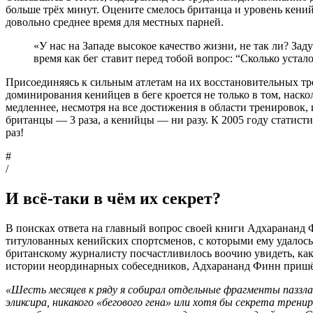
больше трёх минут. Оцените смелось британца и уровень кений
довольно среднее время для местных парней.
«У нас на Западе высокое качество жизни, не так ли? За
время как бег ставит перед тобой вопрос: “Сколько уст
Присоединяясь к сильным атлетам на их восстановительных т
доминирования кенийцев в беге кроется не только в том, наск
медленнее, несмотря на все достижения в области тренировок,
британцы — 3 раза, а кенийцы — ни разу. К 2005 году статисти
раз!
#
/
И всё-таки в чём их секрет?
В поисках ответа на главный вопрос своей книги Адхарананд 
титулованных кенийских спортсменов, с которыми ему удалось 
британскому журналисту посчастливилось воочию увидеть, как
истории неординарных собеседников, Адхарананд Финн пришёл
«Шесть месяцев к ряду я собирал отдельные фрагменты паззла,
эликсира, никакого «бегового гена» или хотя бы секрета трен