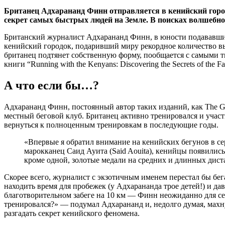
Британец Адхарананд Финн отправляется в кенийский горо
секрет самых быстрых людей на Земле. В поисках волшеб
Британский журналист Адхарананд Финн, в юности подававший
кенийский городок, подаривший миру рекордное количество вы
британец подтянет собственную форму, пообщается с самыми ти
книги “Running with the Kenyans: Discovering the Secrets of the
А что если бы…?
Адхарананд Финн, постоянный автор таких изданий, как The Guar
местный беговой клуб. Британец активно тренировался и участ
вернуться к полноценным тренировкам в последующие годы.
«Впервые я обратил внимание на кенийских бегунов в сер
марокканец Саид Ауита (Said Aouita), кенийцы появились
кроме одной, золотые медали на средних и длинных дист
Скорее всего, журналист с экзотичным именем перестал бы бег
находить время для пробежек (у Адхарананда трое детей!) и д
благотворительном забеге на 10 км — Финн неожиданно для себ
тренировался?» — подумал Адхарананд и, недолго думая, махн
разгадать секрет кенийского феномена.