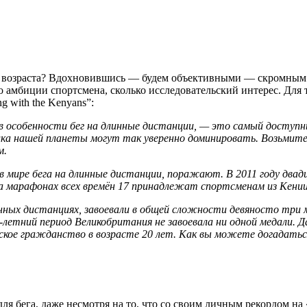
о возраста? Вдохновившись — будем объективными — скромным 
амбиции спортсмена, сколько исследовательский интерес. Для те
 with the Kenyans”:
, в особенности бег на длинные дистанции, — это самый доступн
лка нашей планеты могут так уверенно доминировать. Возьмите
м.
мире бега на длинные дистанции, поражают. В 2011 году двад
а марафонах всех времён 17 принадлежат спортсменам из Кени
длинных дистанциях, завоевали в общей сложности девяносто тр
8-летний период Великобритания не завоевала ни одной медали.
анское гражданство в возрасте 20 лет. Как вы можете догадатьс
ля бега, даже несмотря на то, что со своим личным рекордом н