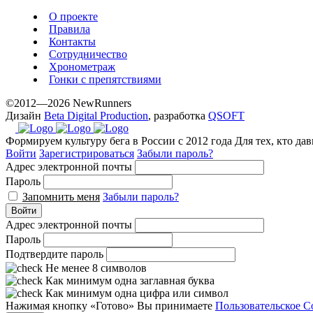
exceptional
О проекте
method.
Правила
Контакты
www.yvessaintlaurent.to
Сотрудничество
with
Хронометраж
the
Гонки с препятствиями
best
©2012—2026 NewRunners
prices.
Дизайн
Beta Digital Production
, разработка
QSOFT
Формируем культуру бега в России с 2012 года
Для тех, кто да
Войти
Зарегистрироваться
Забыли пароль?
Адрес электронной почты
Пароль
Запомнить меня
Забыли пароль?
Войти
Адрес электронной почты
Пароль
Подтвердите пароль
Не менее 8 символов
Как минимум одна заглавная буква
Как минимум одна цифра или символ
Нажимая кнопку «Готово» Вы принимаете
Пользовательское С