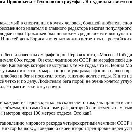
риса Прокопьева «Технология триумфа». Я с удовольствием и
важаемый в спортивных кругах человек, большой любитель спорт
 бессменного издателя и главного редактора некогда популярног
олодые годы Прокопьев был неплохим средневиком и выступал за
 по сей день Бориса частенько можно встретить на российских
же о беге и известных марафонцах. Первая книга, «Мосеев. Поб
— начале 80-х годов. Он стал чемпионом СССР на марафонской ди
лю Кашапову, который выступал в те же годы, что и Леонид Мо
е у самых известных марафонцев и ультрамарафонцев нашего вре
но влюблен в бег и посвятил этому занятию долгие годы. Книга н
Всё четко и по делу. Любителям бега порой не очень хочется уг
ода» практически отсутствует.
 каждый из героев кратко рассказывает о том, как пришел в спо
ые объемы, тот самый километраж, который спортсмены наматыва
(!) метров через 100 метров отдыха. Это как?
к установлению мирового рекорда четырехкратный чемпион СССР
Виктор Байков: „Поведаю о своей второй тренировке перед уста