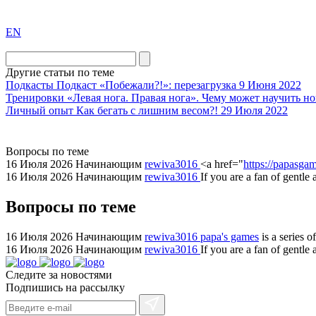
exact
EN
the
division
agent
Другие статьи по теме
watch
Подкасты
Подкаст «Побежали?!»: перезагрузка
9 Июня 2022
replica
Тренировки
«Левая нога. Правая нога». Чему может научить н
Личный опыт
Как бегать с лишним весом?!
29 Июля 2022
showcases
substantial
areas.
Вопросы по теме
swiss
16 Июля 2026
Начинающим
rewiva3016
<a href="
https://papasgam
replica
16 Июля 2026
Начинающим
rewiva3016
If you are a fan of gentle
bvlgari
Вопросы по теме
watches
+maserati
online
16 Июля 2026
Начинающим
rewiva3016
papa's games
is a series 
16 Июля 2026
Начинающим
rewiva3016
If you are a fan of gentl
for
cheap
Следите за новостями
sale.
Подпишись на рассылку
https://ylfactoryrolex.com/
hilarity