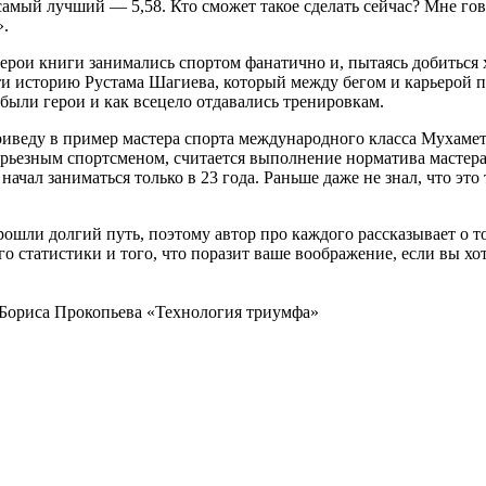
самый лучший — 5,58. Кто сможет такое сделать сейчас? Мне гов
».
герои книги занимались спортом фанатично и, пытаясь добиться х
ти историю Рустама Шагиева, который между бегом и карьерой 
 были герои и как всецело отдавались тренировкам.
риведу в пример мастера спорта международного класса Мухамет
ерьезным спортсменом, считается выполнение норматива мастера с
ачал заниматься только в 23 года. Раньше даже не знал, что это 
рошли долгий путь, поэтому автор про каждого рассказывает о т
о статистики и того, что поразит ваше воображение, если вы хо
у Бориса Прокопьева «Технология триумфа»