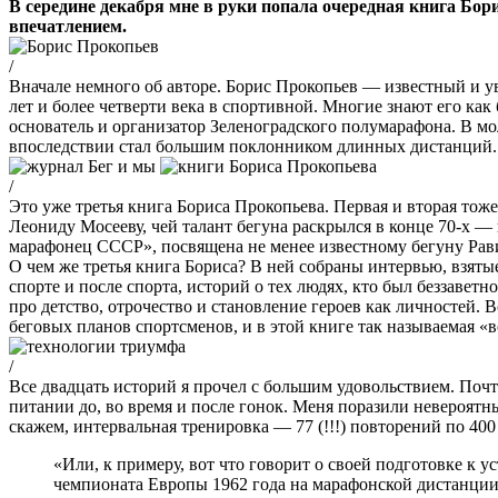
В середине декабря мне в руки попала очередная книга Бо
впечатлением.
/
Вначале немного об авторе. Борис Прокопьев — известный и у
лет и более четверти века в спортивной. Многие знают его как
основатель и организатор Зеленоградского полумарафона. В м
впоследствии стал большим поклонником длинных дистанций. И
/
Это уже третья книга Бориса Прокопьева. Первая и вторая то
Леониду Мосееву, чей талант бегуна раскрылся в конце 70-х 
марафонец СССР», посвящена не менее известному бегуну Рави
О чем же третья книга Бориса? В ней собраны интервью, взяты
спорте и после спорта, историй о тех людях, кто был беззавет
про детство, отрочество и становление героев как личностей. 
беговых планов спортсменов, и в этой книге так называемая «в
/
Все двадцать историй я прочел с большим удовольствием. Почти
питании до, во время и после гонок. Меня поразили невероятн
скажем, интервальная тренировка — 77 (!!!) повторений по 400 
«Или, к примеру, вот что говорит о своей подготовке 
чемпионата Европы 1962 года на марафонской дистанции 