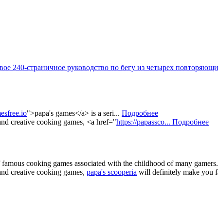
овое 240-страничное руководство по бегу из четырех повторяющи
esfree.io
">papa's games</a> is a seri...
Подробнее
 and creative cooking games, <a href="
https://papassco...
Подробнее
of famous cooking games associated with the childhood of many gamers. 
e and creative cooking games,
papa's scooperia
will definitely make you fa