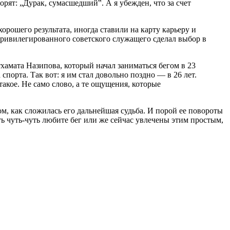
орят: „Дурак, сумасшедший‟. А я убежден, что за счет
орошего результата, иногда ставили на карту карьеру и
привилегированного советского служащего сделал выбор в
хамата Назипова, который начал заниматься бегом в 23
порта. Так вот: я им стал довольно поздно — в 26 лет.
такое. Не само слово, а те ощущения, которые
ом, как сложилась его дальнейшая судьба. И порой ее повороты
ть чуть-чуть любите бег или же сейчас увлечены этим простым,