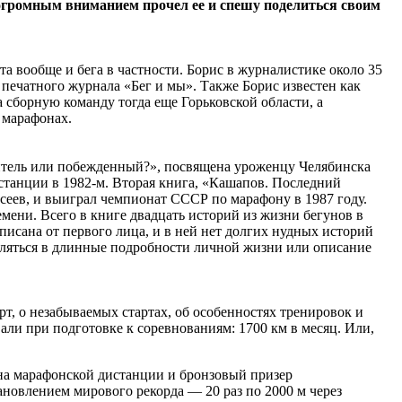
 огромным вниманием прочел ее и спешу поделиться своим
а вообще и бега в частности. Борис в журналистике около 35
о печатного журнала «Бег и мы». Также Борис известен как
 сборную команду тогда еще Горьковской области, а
 марафонах.
едитель или побежденный?», посвящена уроженцу Челябинска
станции в 1982-м. Вторая книга, «Кашапов. Последний
сеев, и выиграл чемпионат СССР по марафону в 1987 году.
мени. Всего в книге двадцать историй из жизни бегунов в
аписана от первого лица, и в ней нет долгих нудных историй
лубляться в длинные подробности личной жизни или описание
рт, о незабываемых стартах, об особенностях тренировок и
ли при подготовке к соревнованиям: 1700 км в месяц. Или,
 на марафонской дистанции и бронзовый призер
новлением мирового рекорда — 20 раз по 2000 м через