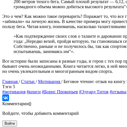
200 метров тихого бега. Самый плохой результат — 6,12, 
громадного объема можно добиться высокого результата‟
Это о чем? Как можно такое переварить? Поражает то, что все 
«забивали» на личную жизнь. В качестве примера могу привес
пользу бега. Читая книгу, понимаешь, насколько талантливыми
«Как подтверждение своих слов о таланте и даровании п
года: „Нередко вехой, пройдя которую, ты становишься с
Собственно, раньше и не получилось бы, так как спортом н
испытываешь, занимаясь им‟».
Все истории были записаны в разные годы, и герои с тех пор п
бывают очень неожиданными. Книга читается легко, в ней мног
но очень увлекательным и многогранным видом спорта.
Главная
/
Статьи
/
Мотивация
/
Беговое чтение: отзыв на книг
Tэги
5
#мотивация
#книги
#Борис Прокопьев
#Эдуард Титов
#отзывы
Комментарии
0
Войдите, чтобы добавить комментарий
Войти