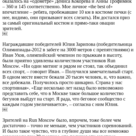
оказалось на «одометре» Дениса Кокорева и Анны Трофимюк
– 360 и 145 соответственно. Мое личное «the best of»
впечатление – ребята, пробежавшие 10 км в костюме печки (с
нее, видимо, они призывают всех слезать). Им достался приз
за самый оригинальный костюм и прямо-таки овации
зрителей.
￼
Награждавшие победителей Юлия Зарипова (победительница
Олимипиады-2012 в забеге на 3000 метров с препятствиями) и
Иван Ухов, олимпийский чемпион по прыжкам в высоту,
были приятно удивлены количеством участников Run
Moscow. «Ни один митинг и рядом не стоял, так объединил
всех спорт, – говорит Иван. – Получился замечательный старт.
В одном месте вместе бежали 20 тысяч человек, и, что важно,
все добежали. Получилось просто шикарно. Страна у нас
спортивная». «Еще несколько лет назад было невозможно
представить себе, что в Москве такое большое количество
бегунов выйдут на старт. Я рада, что беговое сообщество с
каждым годом увеличивается», – согласна с ним Юлия.
￼
Зрителей на Run Moscow было, впрочем, тоже более чем
достаточно – точно не меньше, чем участников соревнований.
И было такое чувство, что в глубине души мы все немножко