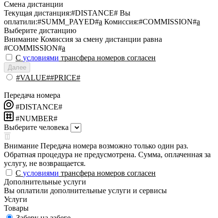
Смена дистанции
Текущая дистанция:
#DISTANCE#
Вы
оплатили:
#SUMM_PAYED#
a
Комиссия:
#COMMISSION#
a
Выберите дистанцию
Внимание
Комиссия за смену дистанции равна
#COMMISSION#
a
С
условиями
трансфера номеров согласен
Далее
#VALUE##PRICE#
Передача номера
#DISTANCE#
#NUMBER#
Выберите человека
Внимание
Передача номера возможно только один раз.
Обратная процедура не предусмотрена. Сумма, оплаченная за
услугу, не возвращается.
С
условиями
трансфера номеров согласен
Дополнительные услуги
Вы оплатили дополнительные услуги и сервисы
Услуги
Товары
Заберу на забеге