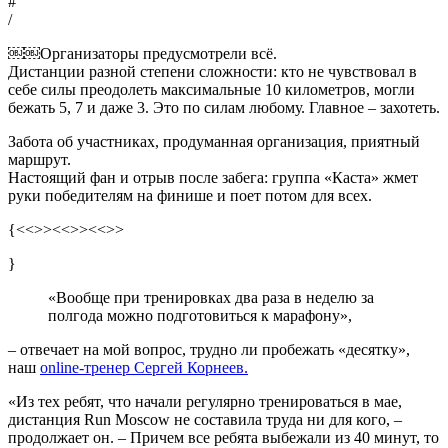
#
/
￼￼Организаторы предусмотрели всё.
Дистанции разной степени сложности: кто не чувствовал в
себе силы преодолеть максимальные 10 километров, могли
бежать 5, 7 и даже 3. Это по силам любому. Главное – захотеть.
Забота об участниках, продуманная организация, приятный
маршрут.
Настоящий фан и отрыв после забега: группа «Каста» жмет
руки победителям на финише и поет потом для всех.
{<<
>><<
>><<
>>
}
«Вообще при тренировках два раза в неделю за
полгода можно подготовиться к марафону»,
– отвечает на мой вопрос, трудно ли пробежать «десятку»,
наш
online-тренер Сергей Корнеев.
«Из тех ребят, что начали регулярно тренироваться в мае,
дистанция Run Moscow не составила труда ни для кого, –
продолжает он. – Причем все ребята выбежали из 40 минут, то