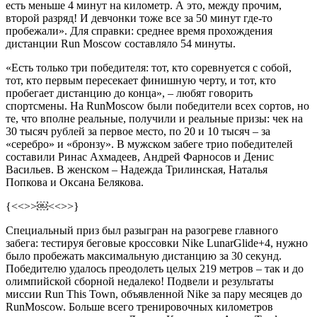
есть меньше 4 минут на километр. А это, между прочим,
второй разряд! И девчонки тоже все за 50 минут где-то
пробежали». Для справки: среднее время прохождения
дистанции Run Moscow составляло 54 минуты.
«Есть только три победителя: тот, кто соревнуется с собой,
тот, кто первым пересекает финишную черту, и тот, кто
пробегает дистанцию до конца», – любят говорить
спортсмены. На RunMoscow были победители всех сортов, но
те, что вполне реальные, получили и реальные призы: чек на
30 тысяч рублей за первое место, по 20 и 10 тысяч – за
«серебро» и «бронзу». В мужском забеге трио победителей
составили Ринас Ахмадеев, Андрей Фарносов и Денис
Васильев. В женском – Надежда Трилинская, Наталья
Попкова и Оксана Белякова.
{<<
>>￼<<
>>}
Специальный приз был разыгран на разогреве главного
забега: тестируя беговые кроссовки Nike LunarGlide+4, нужно
было пробежать максимальную дистанцию за 30 секунд.
Победителю удалось преодолеть целых 219 метров – так и до
олимпийской сборной недалеко! Подвели и результаты
миссии Run This Town, объявленной Nike за пару месяцев до
RunMoscow. Больше всего тренировочных километров