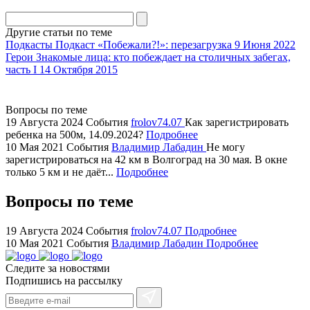
division
agent
Другие статьи по теме
watch
Подкасты
Подкаст «Побежали?!»: перезагрузка
9 Июня 2022
replica
Герои
Знакомые лица: кто побеждает на столичных забегах,
часть I
14 Октября 2015
showcases
substantial
areas.
Вопросы по теме
swiss
19 Августа 2024
События
frolov74.07
Как зарегистрировать
replica
ребенка на 500м, 14.09.2024?
Подробнее
bvlgari
10 Мая 2021
События
Владимир Лабадин
Не могу
зарегистрироваться на 42 км в Волгоград на 30 мая. В окне
watches
только 5 км и не даёт...
Подробнее
+maserati
online
Вопросы по теме
for
cheap
19 Августа 2024
События
frolov74.07
Подробнее
sale.
10 Мая 2021
События
Владимир Лабадин
Подробнее
https://ylfactoryrolex.com/
hilarity
Следите за новостями
Подпишись на рассылку
exceptional
method.