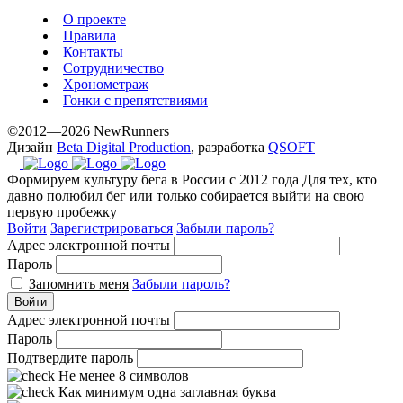
www.yvessaintlaurent.to
О проекте
with
Правила
the
Контакты
best
Сотрудничество
prices.
Хронометраж
Гонки с препятствиями
©2012—2026 NewRunners
Дизайн
Beta Digital Production
, разработка
QSOFT
Формируем культуру бега в России с 2012 года
Для тех, кто
давно полюбил бег или только собирается выйти на свою
первую пробежку
Войти
Зарегистрироваться
Забыли пароль?
Адрес электронной почты
Пароль
Запомнить меня
Забыли пароль?
Войти
Адрес электронной почты
Пароль
Подтвердите пароль
Не менее 8 символов
Как минимум одна заглавная буква