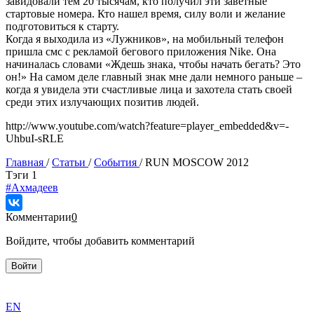
завидовали тем 20 тысячам, кто получил эти заветные
стартовые номера. Кто нашел время, силу воли и желание
подготовиться к старту.
Когда я выходила из «Лужников», на мобильный телефон
пришла смс с рекламой бегового приложения Nike. Она
начиналась словами «Ждешь знака, чтобы начать бегать? Это
он!» На самом деле главный знак мне дали немного раньше –
когда я увидела эти счастливые лица и захотела стать своей
среди этих излучающих позитив людей.
http://www.youtube.com/watch?feature=player_embedded&v=-
UhbuI-sRLE
Главная
/
Статьи
/
События
/
RUN MOSCOW 2012
Tэги
1
#Ахмадеев
Комментарии
0
Войдите, чтобы добавить комментарий
Войти
exact
EN
the