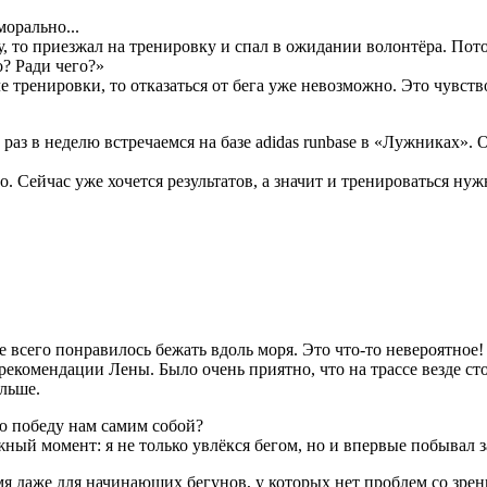
орально...
, то приезжал на тренировку и спал в ожидании волонтёра. Потом
о? Ради чего?»
ле тренировки, то отказаться от бега уже невозможно. Это чувств
 раз в неделю встречаемся на базе adidas runbase в «Лужниках»
. Сейчас уже хочется результатов, а значит и тренироваться ну
е всего понравилось бежать вдоль моря. Это что-то невероятное! 
екомендации Лены. Было очень приятно, что на трассе везде сто
альше.
ую победу нам самим собой?
ажный момент: я не только увлёкся бегом, но и впервые побывал 
я даже для начинающих бегунов, у которых нет проблем со зрен