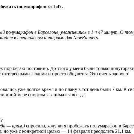
бежать полумарафон за 1:47.
й полумарафон в Барселоне, уложившись в 1 ч 47 минут. О том
тайте в специальном интервью для NewRunners.
тех пор бегаю постоянно. До этого у меня были только полуторак
с интересными людьми и просто общаются. Это очень здорово!
ровались уже долгое время и по плану в тот день были 7 км. К 
ли иной мере спортом я занимался всегда.
а?
уба — прим.)
спросила, хочу ли я пробежать полумарафон в Барсе
, но уже с конкретной целью — 14 февраля преодолеть 21,1 км.