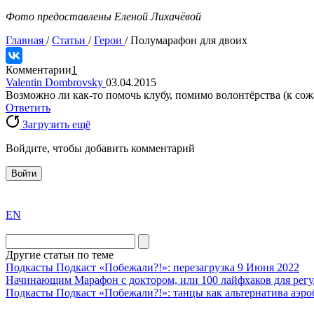
Фото предоставлены Еленой Лихачёвой
Главная
/
Статьи
/
Герои
/
Полумарафон для двоих
Комментарии
1
Valentin Dombrovsky
03.04.2015
Возможно ли как-то помочь клубу, помимо волонтёрства (к сож
Ответить
Загрузить ещё
Войдите, чтобы добавить комментарий
Войти
exact
EN
the
division
agent
Другие статьи по теме
watch
Подкасты
Подкаст «Побежали?!»: перезагрузка
9 Июня 2022
replica
Начинающим
Марафон с доктором, или 100 лайфхаков для регу
Подкасты
Подкаст «Побежали?!»: танцы как альтернатива аэро
showcases
substantial