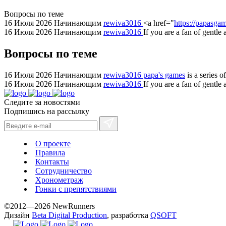
areas.
Вопросы по теме
swiss
16 Июля 2026
Начинающим
rewiva3016
<a href="
https://papasgam
replica
16 Июля 2026
Начинающим
rewiva3016
If you are a fan of gentle
bvlgari
Вопросы по теме
watches
+maserati
online
16 Июля 2026
Начинающим
rewiva3016
papa's games
is a series 
16 Июля 2026
Начинающим
rewiva3016
If you are a fan of gentl
for
cheap
Следите за новостями
sale.
Подпишись на рассылку
https://ylfactoryrolex.com/
hilarity
exceptional
О проекте
method.
Правила
Контакты
www.yvessaintlaurent.to
Сотрудничество
with
Хронометраж
the
Гонки с препятствиями
best
©2012—2026 NewRunners
prices.
Дизайн
Beta Digital Production
, разработка
QSOFT