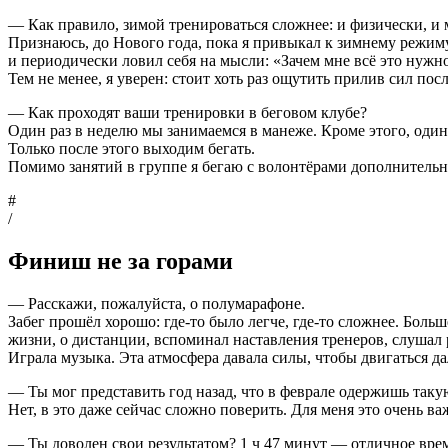
— Как правило, зимой тренироваться сложнее: и физически, и м
Признаюсь, до Нового года, пока я привыкал к зимнему режиму
и периодически ловил себя на мысли: «Зачем мне всё это нужн
Тем не менее, я уверен: стоит хоть раз ощутить прилив сил пос
— Как проходят ваши тренировки в беговом клубе?
Один раз в неделю мы занимаемся в манеже. Кроме этого, один
Только после этого выходим бегать.
Помимо занятий в группе я бегаю с волонтёрами дополнительно
#
/
Финиш не за горами
— Расскажи, пожалуйста, о полумарафоне.
Забег прошёл хорошо: где-то было легче, где-то сложнее. Больш
жизни, о дистанции, вспоминал наставления тренеров, слушал р
Играла музыка. Эта атмосфера давала силы, чтобы двигаться д
— Ты мог представить год назад, что в феврале одержишь так
Нет, в это даже сейчас сложно поверить. Для меня это очень в
— Ты доволен свои результатом? 1 ч 47 минут — отличное врем