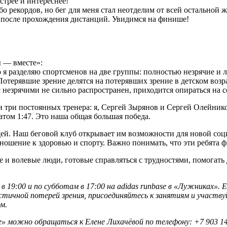
ыстрее и интереснее!
 рекордов, но бег для меня стал неотделим от всей остальной ж
я после прохождения дистанций. Увидимся на финише!
 — вместе»:
о я разделяю спортсменов на две группы: полностью незрячие и
Потерявшие зрение делятся на потерявших зрение в детском возра
с незрячими не сильно распространен, приходится опираться на 
и три постоянных тренера: я, Сергей Зырянов и Сергей Олейник
том 1:47. Это наша общая большая победа.
дей. Наш беговой клуб открывает им возможности для новой соци
ношение к здоровью и спорту. Важно понимать, что эти ребята ф
 и волевые люди, готовые справляться с трудностями, помогать 
 19:00 и по субботам в 17:00 на adidas runbase в «Лужниках». 
астичной потерей зрения, присоединяйтесь к занятиям и участву
м.
е» можно обращаться к Елене Лихачёвой по телефону: +7 903 14