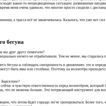
оисходят какие-то непредвиденные ситуации: развязанные шнурки
 время меня очень удивило, что многие просто сходили с дистан
инишу, а трасса всё не заканчивалась. Казалось, что уже нет сил
го бегуна
ак вы друг другу помогали?
специально ничего не отрабатывали. Тем не менее, мы старались
чего бегуна и соблюдать синхронность в движениях: это и опре
е могут быть ямы или столбики. Поэтому на волонтёра приходится 
 Барселоне?
 а сейчас я чувствую ответственность перед волонтёром, который 
ешь, что не можешь больше. Это потрясающий инструмент для во
ерен, что летом будет гораздо легче тренироваться. Более того