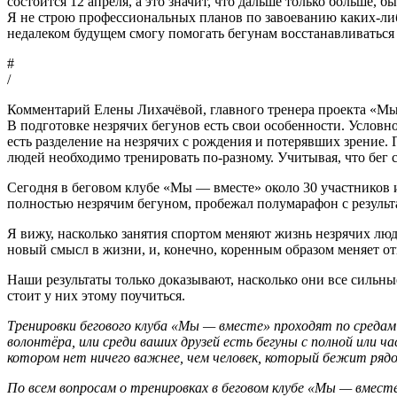
состоится 12 апреля, а это значит, что дальше только больше, б
Я не строю профессиональных планов по завоеванию каких-либо
недалеком будущем смогу помогать бегунам восстанавливатьс
#
/
Комментарий Елены Лихачёвой, главного тренера проекта «Мы
В подготовке незрячих бегунов есть свои особенности. Условн
есть разделение на незрячих с рождения и потерявших зрение. 
людей необходимо тренировать по-разному. Учитывая, что бег 
Сегодня в беговом клубе «Мы — вместе» около 30 участников 
полностью незрячим бегуном, пробежал полумарафон с результа
Я вижу, насколько занятия спортом меняют жизнь незрячих лю
новый смысл в жизни, и, конечно, коренным образом меняет от
Наши результаты только доказывают, насколько они все сильные
стоит у них этому поучиться.
Тренировки бегового клуба «Мы — вместе» проходят по средам в
волонтёра, или среди ваших друзей есть бегуны с полной или ч
котором нет ничего важнее, чем человек, который бежит рядо
По всем вопросам о тренировках в беговом клубе «Мы — вмест