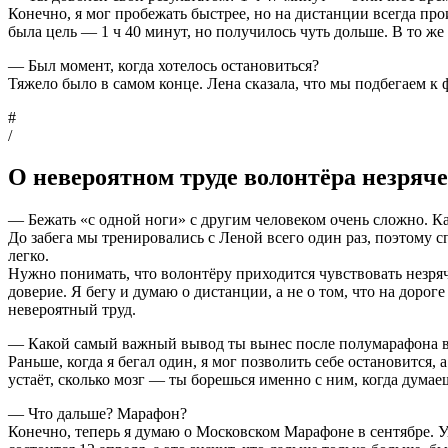
Конечно, я мог пробежать быстрее, но на дистанции всегда пр
была цель — 1 ч 40 минут, но получилось чуть дольше. В то же
— Был момент, когда хотелось остановиться?
Тяжело было в самом конце. Лена сказала, что мы подбегаем к ф
#
/
О невероятном труде волонтёра незряче
— Бежать «с одной ноги» с другим человеком очень сложно. К
До забега мы тренировались с Леной всего один раз, поэтому 
легко.
Нужно понимать, что волонтёру приходится чувствовать незря
доверие. Я бегу и думаю о дистанции, а не о том, что на дорог
невероятный труд.
— Какой самый важный вывод ты вынес после полумарафона в
Раньше, когда я бегал один, я мог позволить себе остановится,
устаёт, сколько мозг — ты борешься именно с ним, когда дума
— Что дальше? Марафон?
Конечно, теперь я думаю о Московском Марафоне в сентябре. Ув