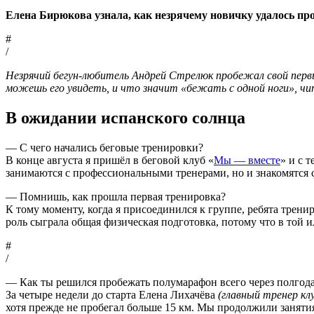
Елена Бирюкова узнала, как незрячему новичку удалось про
#
/
Незрячий бегун-любитель Андрей Стрелюк пробежал свой первы
можешь его увидеть, и что значит «бежать с одной ноги», чи
В ожидании испанского солнца
— С чего начались беговые тренировки?
В конце августа я пришёл в беговой клуб «
Мы — вместе
» и с 
занимаются с профессиональными тренерами, но и знакомятся 
— Помнишь, как прошла первая тренировка?
К тому моменту, когда я присоединился к группе, ребята трени
роль сыграла общая физическая подготовка, потому что в той и
#
/
— Как ты решился пробежать полумарафон всего через полгод
За четыре недели до старта Елена Лихачёва
(главный тренер кл
хотя прежде не пробегал больше 15 км. Мы продолжили занятия