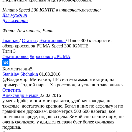
Купить Speed 300 IGNITE в интернет-магазине:
Для мужчин
Для женщин
Фото: Newrunners, Puma
Главная
/
Статьи
/
Экипировка
/
Плюс 300 к скорости:
обзор кроссовок PUMA Speed 300 IGNITE
Tэги
3
#экипировка
#кроссовки
#PUMA
Комментарии
5
Stanislav Shchukin
01.03.2016
@Владимир Метелкин, ПР системы аммортизации, на
примере "одной пары" Х кроссовок, и успешно завершился
Ответить
Александр Немов
22.02.2016
у меня Ignite, и они мне нравятся, удобная колодка, не
тяжелые, достаточно крепкие. Бегал в них по асфальту и по
гравийным дорожкам, километров 500-600 набегал, все
нормально вроде, подошва цела. Зимой сцепление норм, не
очень скользкое, у адидаса енержи буст более скользкая
подошва.