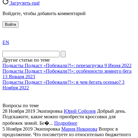
Загрузить ещё
Войдите, чтобы добавить комментарий
Войти
exact
EN
the
division
agent
Другие статьи по теме
watch
Подкасты
Подкаст «Побежали?!»: перезагрузка
9 Июня 2022
replica
Подкасты
Подкаст «Побежали?!»: особенности зимнего бега
13 Января 2023
showcases
Подкасты
Подкаст «Побежали?!»: в чем бегать осенью?
3
substantial
Ноября 2022
areas.
swiss
replica
Вопросы по теме
bvlgari
28 Ноября 2019
Экипировка
Юрий Соболев
Добрый день.
Подскажите, какие можно приобрести кроссовки для
watches
пробежек зимой. Бе�...
Подробнее
+maserati
5 Ноября 2019
Экипировка
Мария Никонова
Вопрос в
online
продолжение. Что посоветуете из относительно бюджетного