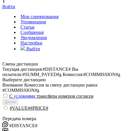
Войти
Мои соревнования
Упоминания
Статьи
Сообщения
Уведомления
Настройки
Выйти
Смена дистанции
Текущая дистанция:
#DISTANCE#
Вы
оплатили:
#SUMM_PAYED#
a
Комиссия:
#COMMISSION#
a
Выберите дистанцию
Внимание
Комиссия за смену дистанции равна
#COMMISSION#
a
С
условиями
трансфера номеров согласен
Далее
#VALUE##PRICE#
Передача номера
#DISTANCE#