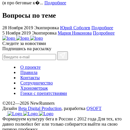
for
(я про беговые к�...
Подробнее
cheap
sale.
Вопросы по теме
https://ylfactoryrolex.com/
hilarity
28 Ноября 2019
Экипировка
Юрий Соболев
Подробнее
exceptional
5 Ноября 2019
Экипировка
Мария Никонова
Подробнее
method.
Следите за новостями
www.yvessaintlaurent.to
Подпишись на рассылку
with
the
best
О проекте
prices.
Правила
Контакты
Сотрудничество
Хронометраж
Гонки с препятствиями
©2012—2026 NewRunners
Дизайн
Beta Digital Production
, разработка
QSOFT
Формируем культуру бега в России с 2012 года
Для тех, кто
давно полюбил бег или только собирается выйти на свою
первую пробежку