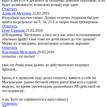
Брал в августе в дисконте за полцены, доволен покупкой, если
будет возможность возможно возьму еще одни
Ответить
Алексей Метелин
22.02.2016
Визуально крутые тапки. Думаю отлично подошли бы для
забега на результат на 5, 10, 21.1 и скоростных тренировок.
Ответить
Олег Сазонов
21.02.2016
@Владимир Метелкин, а был ли у вас опыт использования
обычных Ignite? Они тоже не дотягивают до топ уровня?
Мерял их в магазине, впечатление оставили хорошее.
Ответить
Владимир Метелкин
20.02.2016
попытка - не пытка!
увы, но Puma пока далеко до действительно ведущих
брендов...
Бренд и в прошлом году делал попытку заявить о себе на
Московском рынке беговой обуви выпуском всего одной
модели, но кроме презентации дальнейших PR-действий не
последовало(..
и да, Болт не соревнуется в кроссовках;)
Ответить