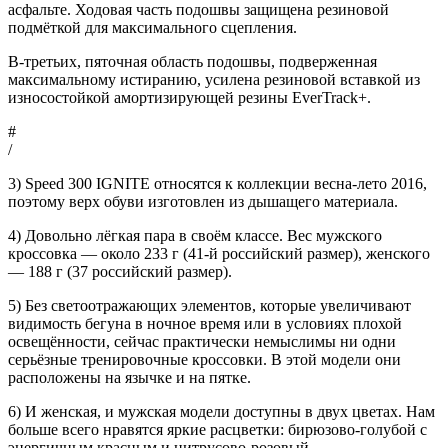
асфальте. Ходовая часть подошвы защищена резиновой
подмёткой для максимального сцепления.
В-третьих, пяточная область подошвы, подверженная
максимальному истиранию, усилена резиновой вставкой из
износостойкой амортизирующей резины EverTrack+.
#
/
3) Speed 300 IGNITE относятся к коллекции весна-лето 2016,
поэтому верх обуви изготовлен из дышащего материала.
4) Довольно лёгкая пара в своём классе. Вес мужского
кроссовка — около 233 г (41-й российский размер), женского
— 188 г (37 российский размер).
5) Без светоотражающих элементов, которые увеличивают
видимость бегуна в ночное время или в условиях плохой
освещённости, сейчас практически немыслимы ни одни
серьёзные тренировочные кроссовки. В этой модели они
расположены на язычке и на пятке.
6) И женская, и мужская модели доступны в двух цветах. Нам
больше всего нравятся яркие расцветки: бирюзово-голубой с
энергичным красным и цитрусово-розовый.