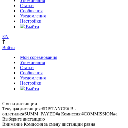
Упоминания
Статьи
Сообщения
Уведомления
Настройки
Выйти
EN
Войти
Мои соревнования
Упоминания
Статьи
Сообщения
Уведомления
Настройки
Выйти
Смена дистанции
Текущая дистанция:
#DISTANCE#
Вы
оплатили:
#SUMM_PAYED#
a
Комиссия:
#COMMISSION#
a
Выберите дистанцию
Внимание
Комиссия за смену дистанции равна