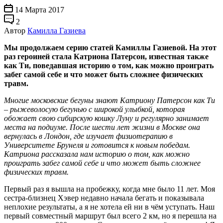
14 Марта 2017
2
Автор
Камилла Газиева
Мы продолжаем серию статей Камиллы Газиевой. На этот
раз героиней стала Катриона Патерсон, известная также
как Ти, поведавшая историю о том, как можно проиграть
забег самой себе и что может быть сложнее физических
травм.
Многие московские бегуны знают Катриону Патерсон как Ти
– рыжеволосую бегунью с широкой улыбкой, которая
обожает свою сибирскую кошку Луну и регулярно занимает
места на подиуме. После шести лет жизни в Москве она
вернулась в Лондон, где изучает физиотерапию в
Университете Брунеля и готовится к новым победам.
Катриона рассказала нам историю о том, как можно
проиграть забег самой себе и что может быть сложнее
физических травм.
Первый раз я вышла на пробежку, когда мне было 11 лет. Моя
сестра-близнец Хэвер недавно начала бегать и показывала
неплохие результаты, а я не хотела ей ни в чём уступать. Наш
первый совместный маршрут был всего 2 км, но я перешла на