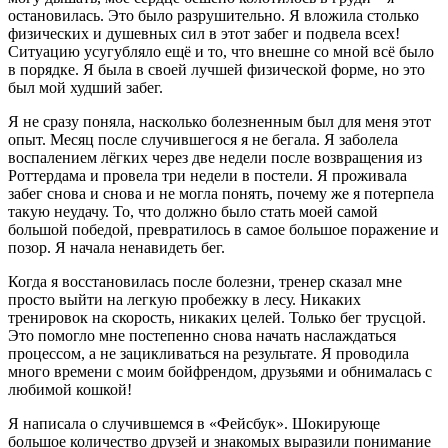
остановилась. Это было разрушительно. Я вложила столько
физических и душевных сил в этот забег и подвела всех!
Ситуацию усугубляло ещё и то, что внешне со мной всё было
в порядке. Я была в своей лучшей физической форме, но это
был мой худший забег.
Я не сразу поняла, насколько болезненным был для меня этот
опыт. Месяц после случившегося я не бегала. Я заболела
воспалением лёгких через две недели после возвращения из
Роттердама и провела три недели в постели. Я проживала
забег снова и снова и не могла понять, почему же я потерпела
такую неудачу. То, что должно было стать моей самой
большой победой, превратилось в самое большое поражение и
позор. Я начала ненавидеть бег.
Когда я восстановилась после болезни, тренер сказал мне
просто выйти на легкую пробежку в лесу. Никаких
тренировок на скорость, никаких целей. Только бег трусцой.
Это помогло мне постепенно снова начать наслаждаться
процессом, а не зацикливаться на результате. Я проводила
много времени с моим бойфрендом, друзьями и обнималась с
любимой кошкой!
Я написала о случившемся в «Фейсбук». Шокирующе
большое количество друзей и знакомых выразили понимание