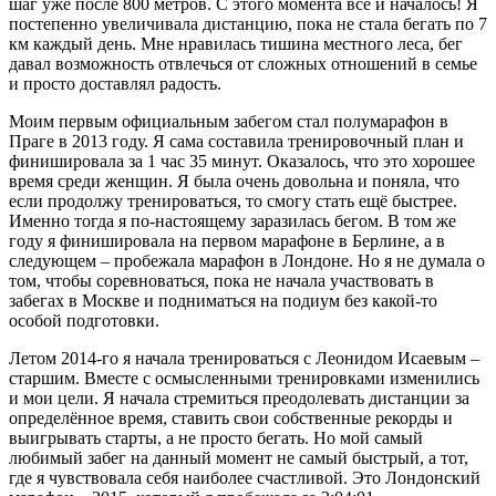
шаг уже после 800 метров. С этого момента всё и началось! Я
постепенно увеличивала дистанцию, пока не стала бегать по 7
км каждый день. Мне нравилась тишина местного леса, бег
давал возможность отвлечься от сложных отношений в семье
и просто доставлял радость.
Моим первым официальным забегом стал полумарафон в
Праге в 2013 году. Я сама составила тренировочный план и
финишировала за 1 час 35 минут. Оказалось, что это хорошее
время среди женщин. Я была очень довольна и поняла, что
если продолжу тренироваться, то смогу стать ещё быстрее.
Именно тогда я по-настоящему заразилась бегом. В том же
году я финишировала на первом марафоне в Берлине, а в
следующем – пробежала марафон в Лондоне. Но я не думала о
том, чтобы соревноваться, пока не начала участвовать в
забегах в Москве и подниматься на подиум без какой-то
особой подготовки.
Летом 2014-го я начала тренироваться с Леонидом Исаевым –
старшим. Вместе с осмысленными тренировками изменились
и мои цели. Я начала стремиться преодолевать дистанции за
определённое время, ставить свои собственные рекорды и
выигрывать старты, а не просто бегать. Но мой самый
любимый забег на данный момент не самый быстрый, а тот,
где я чувствовала себя наиболее счастливой. Это Лондонский