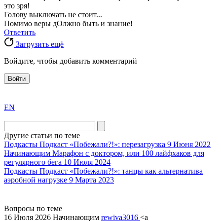
это зря!
Голову выключать не стоит...
Помимо веры дОлжно быть и знание!
Ответить
Загрузить ещё
Войдите, чтобы добавить комментарий
Войти
exact
EN
the
division
agent
Другие статьи по теме
watch
Подкасты
Подкаст «Побежали?!»: перезагрузка
9 Июня 2022
replica
Начинающим
Марафон с доктором, или 100 лайфхаков для
регулярного бега
10 Июля 2024
showcases
Подкасты
Подкаст «Побежали?!»: танцы как альтернатива
substantial
аэробной нагрузке
9 Марта 2023
areas.
swiss
replica
Вопросы по теме
bvlgari
16 Июля 2026
Начинающим
rewiva3016
<a