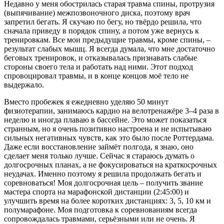
Недавно у меня обострилась старая травма спины, протрузия
(выпячивание) межпозвоночного диска, поэтому врач
запретил бегать. Я скучаю по бегу, но твёрдо решила, что
сначала приведу в порядок спину, а потом уже вернусь к
тренировкам. Все мои предыдущие травмы, кроме спины, –
результат слабых мышц. Я всегда думала, что мне достаточно
беговых тренировок, и отказывалась признавать слабые
стороны своего тела и работать над ними. Этот подход
спровоцировал травмы, и в конце концов моё тело не
выдержало.
Вместо пробежек я ежедневно уделяю 50 минут
физиотерапии, занимаюсь кардио на велотренажёре 3–4 раза в
неделю и иногда плаваю в бассейне. Это может показаться
странным, но я очень позитивно настроена и не испытываю
сильных негативных чувств, как это было после Роттердама.
Даже если восстановление займёт полгода, я знаю, оно
сделает меня только лучше. Сейчас я стараюсь думать о
долгосрочных планах, а не фокусироваться на краткосрочных
неудачах. Именно поэтому я решила продолжать бегать и
соревноваться! Моя долгосрочная цель – получить звание
мастера спорта на марафонской дистанции (2:45:00) и
улучшить время на более коротких дистанциях: 3, 5, 10 км и
полумарафоне. Моя подготовка к соревнованиям всегда
сопровождалась травмами, серьёзными или не очень. Я