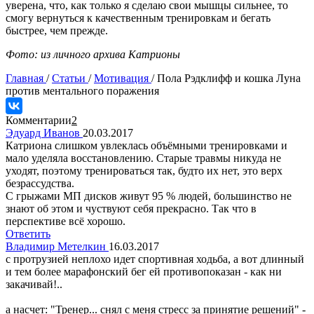
уверена, что, как только я сделаю свои мышцы сильнее, то
смогу вернуться к качественным тренировкам и бегать
быстрее, чем прежде.
Фото: из личного архива Катрионы
Главная
/
Статьи
/
Мотивация
/
Пола Рэдклифф и кошка Луна
против ментального поражения
Комментарии
2
Эдуард Иванов
20.03.2017
Катриона слишком увлеклась объёмными тренировками и
мало уделяла восстановлению. Старые травмы никуда не
уходят, поэтому тренироваться так, будто их нет, это верх
безрассудства.
С грыжами МП дисков живут 95 % людей, большинство не
знают об этом и чуствуют себя прекрасно. Так что в
перспективе всё хорошо.
Ответить
Владимир Метелкин
16.03.2017
с протрузией неплохо идет спортивная ходьба, а вот длинный
и тем более марафонский бег ей противопоказан - как ни
закачивай!..
а насчет: "Тренер... снял с меня стресс за принятие решений" -