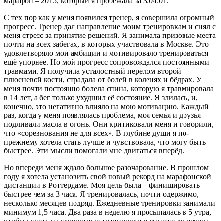
марафон – 2015, который я пробежала за 3:04:01.
С тех пор как у меня появился тренер, я совершила огромный
прогресс. Тренер дал направление моим тренировкам и снял с
меня стресс за принятие решений. Я занимала призовые места
почти на всех забегах, в которых участвовала в Москве. Это
удовлетворяло мои амбиции и мотивировало тренироваться
ещё упорнее. Но мой прогресс сопровождался постоянными
травмами. Я получила усталостный перелом второй
плюсневой кости, страдала от болей в коленях и бёдрах. У
меня почти постоянно болела спина, которую я травмировала
в 14 лет, а бег только ухудшил её состояние. Я злилась, и,
конечно, это негативно влияло на мою мотивацию. Каждый
раз, когда у меня появлялась проблема, моя семья и друзья
подливали масла в огонь. Они критиковали меня и говорили,
что «соревнования не для всех». В глубине души я по-
прежнему хотела стать лучше и чувствовала, что могу быть
быстрее. Эти мысли помогали мне двигаться вперёд.
Но впереди меня ждало большое разочарование. В прошлом
году я хотела установить свой новый рекорд на марафонской
дистанции в Роттердаме. Моя цель была – финишировать
быстрее чем за 3 часа. Я тренировалась, почти одержимо,
несколько месяцев подряд. Ежедневные тренировки занимали
минимум 1,5 часа. Два раза в неделю я просыпалась в 5 утра,
чтобы успеть на скоростные тренировки в манеже до начала