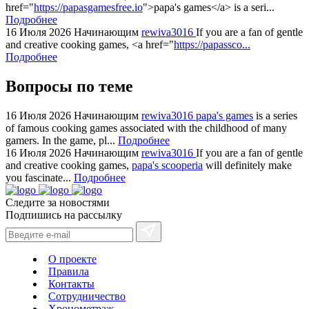
href="
https://papasgamesfree.io
">papa's games</a> is a seri...
watches
Подробнее
+maserati
16 Июля 2026
Начинающим
rewiva3016
If you are a fan of gentle
online
and creative cooking games, <a href="
https://papassco...
for
Подробнее
cheap
Вопросы по теме
sale.
https://ylfactoryrolex.com/
hilarity
16 Июля 2026
Начинающим
rewiva3016
papa's games
is a series
of famous cooking games associated with the childhood of many
exceptional
gamers. In the game, pl...
Подробнее
method.
16 Июля 2026
Начинающим
rewiva3016
If you are a fan of gentle
www.yvessaintlaurent.to
and creative cooking games,
papa's scooperia
will definitely make
with
you fascinate...
Подробнее
the
Следите за новостями
best
Подпишись на рассылку
prices.
О проекте
Правила
Контакты
Сотрудничество
Хронометраж