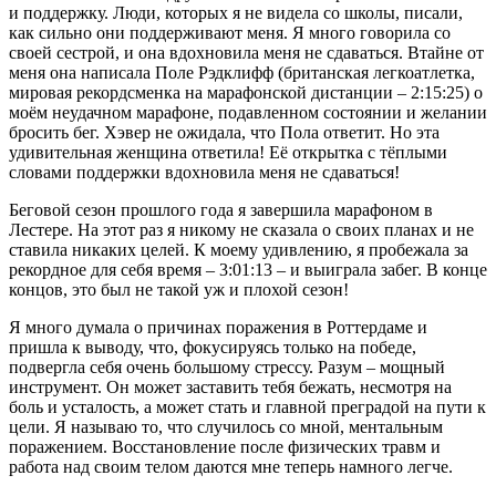
и поддержку. Люди, которых я не видела со школы, писали,
как сильно они поддерживают меня. Я много говорила со
своей сестрой, и она вдохновила меня не сдаваться. Втайне от
меня она написала Поле Рэдклифф (британская легкоатлетка,
мировая рекордсменка на марафонской дистанции – 2:15:25) о
моём неудачном марафоне, подавленном состоянии и желании
бросить бег. Хэвер не ожидала, что Пола ответит. Но эта
удивительная женщина ответила! Её открытка с тёплыми
словами поддержки вдохновила меня не сдаваться!
Беговой сезон прошлого года я завершила марафоном в
Лестере. На этот раз я никому не сказала о своих планах и не
ставила никаких целей. К моему удивлению, я пробежала за
рекордное для себя время – 3:01:13 – и выиграла забег. В конце
концов, это был не такой уж и плохой сезон!
Я много думала о причинах поражения в Роттердаме и
пришла к выводу, что, фокусируясь только на победе,
подвергла себя очень большому стрессу. Разум – мощный
инструмент. Он может заставить тебя бежать, несмотря на
боль и усталость, а может стать и главной преградой на пути к
цели. Я называю то, что случилось со мной, ментальным
поражением. Восстановление после физических травм и
работа над своим телом даются мне теперь намного легче.