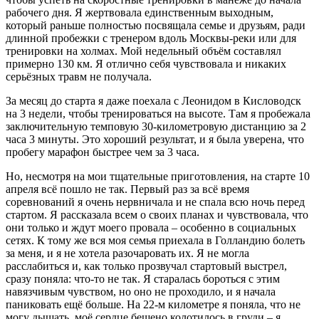
рабочего дня. Я жертвовала единственным выходным,
который раньше полностью посвящала семье и друзьям, ради
длинной пробежки с тренером вдоль Москвы-реки или для
тренировки на холмах. Мой недельный объём составлял
примерно 130 км. Я отлично себя чувствовала и никаких
серьёзных травм не получала.
За месяц до старта я даже поехала с Леонидом в Кисловодск
на 3 недели, чтобы тренироваться на высоте. Там я пробежала
заключительную темповую 30-километровую дистанцию за 2
часа 3 минуты. Это хороший результат, и я была уверена, что
пробегу марафон быстрее чем за 3 часа.
Но, несмотря на мои тщательные приготовления, на старте 10
апреля всё пошло не так. Первый раз за всё время
соревнований я очень нервничала и не спала всю ночь перед
стартом. Я рассказала всем о своих планах и чувствовала, что
они только и ждут моего провала – особенно в социальных
сетях. К тому же вся моя семья приехала в Голландию болеть
за меня, и я не хотела разочаровать их. Я не могла
расслабиться и, как только прозвучал стартовый выстрел,
сразу поняла: что-то не так. Я старалась бороться с этим
навязчивым чувством, но оно не проходило, и я начала
паниковать ещё больше. На 22-м километре я поняла, что не
могу дышать, моё сердце бешено колотилось в груди – я