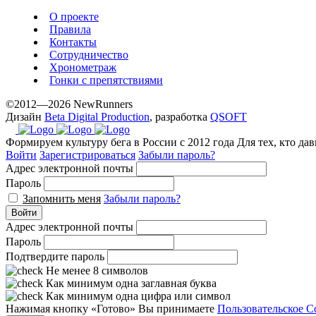
exceptional
О проекте
method.
Правила
Контакты
www.yvessaintlaurent.to
Сотрудничество
with
Хронометраж
the
Гонки с препятствиями
best
©2012—2026 NewRunners
prices.
Дизайн
Beta Digital Production
, разработка
QSOFT
Формируем культуру бега в России с 2012 года
Для тех, кто да
Войти
Зарегистрироваться
Забыли пароль?
Адрес электронной почты
Пароль
Запомнить меня
Забыли пароль?
Войти
Адрес электронной почты
Пароль
Подтвердите пароль
Не менее 8 символов
Как минимум одна заглавная буква
Как минимум одна цифра или символ
Нажимая кнопку «Готово» Вы принимаете
Пользовательское С