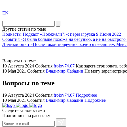
exact
EN
the
division
agent
Другие статьи по теме
watch
Подкасты
Подкаст «Побежали?!»: перезагрузка
9 Июня 2022
replica
События
«Я была больше похожа на бегунью, а не на быстрого
Личный опыт
«После такой пощечины хочется реванша». Мыс
showcases
substantial
areas.
Вопросы по теме
swiss
19 Августа 2024
События
frolov74.07
Как зарегистрировать ребе
replica
10 Мая 2021
События
Владимир Лабадин
Не могу зарегистриров
bvlgari
Вопросы по теме
watches
+maserati
online
19 Августа 2024
События
frolov74.07
Подробнее
10 Мая 2021
События
Владимир Лабадин
Подробнее
for
cheap
Следите за новостями
sale.
Подпишись на рассылку
https://ylfactoryrolex.com/
hilarity