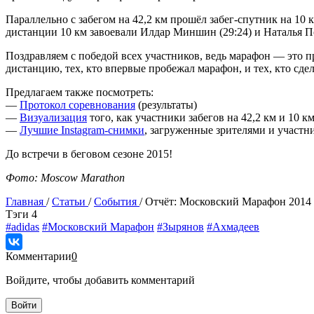
Параллельно с забегом на 42,2 км прошёл забег-спутник на 1
дистанции 10 км завоевали Илдар Миншин (29:24) и Наталья По
Поздравляем с победой всех участников, ведь марафон — это 
дистанцию, тех, кто впервые пробежал марафон, и тех, кто сдел
Предлагаем также посмотреть:
—
Протокол соревнования
(результаты)
—
Визуализация
того, как участники забегов на 42,2 км и 10 
—
Лучшие Instagram-снимки
, загруженные зрителями и участ
До встречи в беговом сезоне 2015!
Фото: Moscow Marathon
Главная
/
Статьи
/
События
/
Отчёт: Московский Марафон 2014
Tэги
4
#adidas
#Московский Марафон
#Зырянов
#Ахмадеев
Комментарии
0
Войдите, чтобы добавить комментарий
Войти