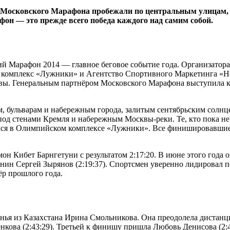
ков Московского Марафона пробежали по центральным улицам
фон — это прежде всего победа каждого над самим собой.
кий Марафон 2014 — главное беговое событие года. Организатор
плекс «Лужники» и Агентство Спортивного Маркетинга «Нова
вы. Генеральным партнёром Московского Марафона выступила ко
, бульварам и набережным города, залитым сентябрьским солнце
од стенами Кремля и набережным Москвы-реки. Те, кто пока не 
оялся в Олимпийском комплексе «Лужники». Все финишировавши
он Кибет Барнгетуни с результатом 2:17:20. В июне этого года 
нин Сергей Зырянов (2:19:37). Спортсмен уверенно лидировал п
ёр прошлого года.
унья из Казахстана Ирина Смольникова. Она преодолела дистанци
ова (2:43:29). Третьей к финишу пришла Любовь Денисова (2:4