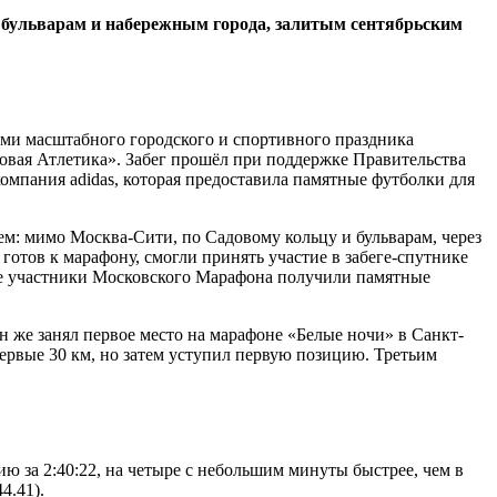
, бульварам и набережным города, залитым сентябрьским
ами масштабного городского и спортивного праздника
я Атлетика». Забег прошёл при поддержке Правительства
мпания adidas, которая предоставила памятные футболки для
м: мимо Москва-Сити, по Садовому кольцу и бульварам, через
готов к марафону, смогли принять участие в забеге-спутнике
е участники Московского Марафона получили памятные
он же занял первое место на марафоне «Белые ночи» в Санкт-
ервые 30 км, но затем уступил первую позицию. Третьим
ю за 2:40:22, на четыре с небольшим минуты быстрее, чем в
4.41).