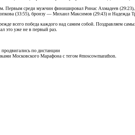
0 км. Первым среди мужчин финишировал Ринас Ахмадеев (29:23),
пкова (33:55), бронзу — Михаил Максимов (29:43) и Надежда Тр
прежде всего победа каждого над самим собой. Поздравляем сам
ал это уже не в первый раз.
км продвигались по дистанции
никами Московского Марафона с тегом #moscowmarathon.