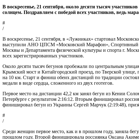
В воскресенье, 21 сентября, около десяти тысяч участни
солнцем. Поздравляем с победой всех участников, ведь мара
#
/
В воскресенье, 21 сентября, в «Лужниках» стартовал Московс
выступили АНО ЦПСМ «Московский Марафон», Спортивный ком
Москвы и Департамента физической культуры и спорта г. Моск
всех зарегистрированных участников.
Около десяти тысяч бегунов пробежали по центральным улицам
Крымский мост и Китайгородский проезд, по Тверской улице, п
на 10 км. Старт и финиш обеих дистанций по традиции сост
медали в виде сердца, сложенного из двух геотегов.
Первое место на дистанции 42,2 км занял бегун из Кении Солом
Петербурге с результатом 2:16:12. Вторым финишировал россия
финишировал бегун из Украины Сергей Марчук (2:19:48), приз
#
/
Среди женщин первое место, как и в прошлом году, заняла бег
прошлом году. Второй финишировала россиянка Оксана Акименк