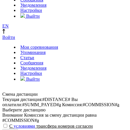
Уведомления
Настройки
Выйти
EN
Войти
Мои соревнования
Упоминания
Статьи
Сообщения
Уведомления
Настройки
Выйти
Смена дистанции
Текущая дистанция:
#DISTANCE#
Вы
оплатили:
#SUMM_PAYED#
a
Комиссия:
#COMMISSION#
a
Выберите дистанцию
Внимание
Комиссия за смену дистанции равна
#COMMISSION#
a
С
условиями
трансфера номеров согласен