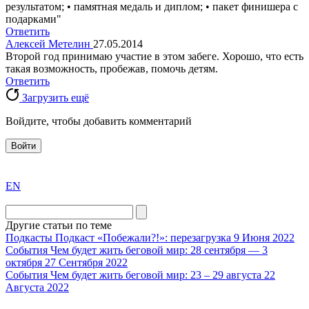
результатом; • памятная медаль и диплом; • пакет финишера с
подарками"
Ответить
Алексей Метелин
27.05.2014
Второй год принимаю участие в этом забеге. Хорошо, что есть
такая возможность, пробежав, помочь детям.
Ответить
Загрузить ещё
Войдите, чтобы добавить комментарий
Войти
exact
EN
the
division
agent
Другие статьи по теме
watch
Подкасты
Подкаст «Побежали?!»: перезагрузка
9 Июня 2022
replica
События
Чем будет жить беговой мир: 28 сентября — 3
октября
27 Сентября 2022
showcases
События
Чем будет жить беговой мир: 23 – 29 августа
22
substantial
Августа 2022
areas.