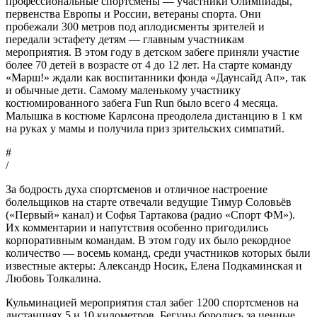
профессиональные спортсмены — участники Олимпиады,
первенства Европы и России, ветераны спорта. Они
пробежали 300 метров под аплодисменты зрителей и
передали эстафету детям — главным участникам
мероприятия. В этом году в детском забеге приняли участие
более 70 детей в возрасте от 4 до 12 лет. На старте команду
«Марш!» ждали как воспитанники фонда «Даунсайд Ап», так
и обычные дети. Самому маленькому участнику
костюмированного забега Fun Run было всего 4 месяца.
Малышка в костюме Карлсона преодолела дистанцию в 1 км
на руках у мамы и получила приз зрительских симпатий.
#
/
За бодрость духа спортсменов и отличное настроение
болельщиков на старте отвечали ведущие Тимур Соловьёв
(«Первый» канал) и Софья Тартакова (радио «Спорт ФМ»).
Их комментарии и напутствия особенно пригодились
корпоративным командам. В этом году их было рекордное
количество — восемь команд, среди участников которых были
известные актеры: Александр Носик, Елена Подкаминская и
Любовь Толкалина.
Кульминацией мероприятия стал забег 1200 спортсменов на
дистанциях 5 и 10 километров. Бегуны боролись за ценные