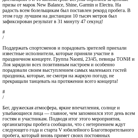
призы от марок New Balance, Shine, Garmin и Electra. На
радость всем болельщикам был поставлен рекорд пробега. В
этом году лучшим на дистанции 10 тысяч метров был
зафиксирован результат в 31 минуту 47 секунд!
#
/
Поддержать спортсменов и порадовать зрителей приехали
известные исполнители, которые приняли участие в
праздничном концерте. Группа Naomi, 23/45, певицы TONИ и
Лоя зарядили всех позитивным настроем и особенно
порадовали своим выступлением самых маленьких гостей
праздника, которые, не смотря на жаркую погоду, не
прекращали танцевать на протяжении всего концерта!
#
/
Бег, дружеская атмосфера, яркие впечатления, солнце и
улыбающиеся лица — главное, чем запомнился этот день всем
гостям и участникам. Подводя итог этого мероприятия,
организаторы пробега сообщили, что с нетерпением ждут
следующего года и старта V юбилейного Благотворительного
пробега, который вновь примет своих постоянных