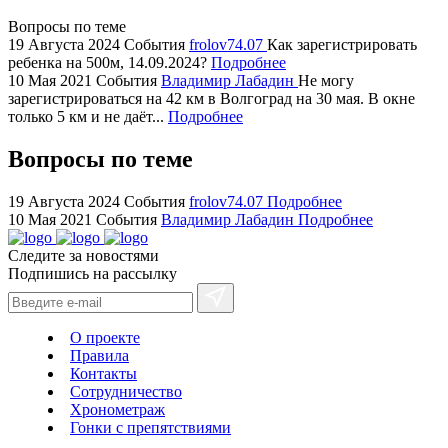
swiss
replica
Вопросы по теме
bvlgari
19 Августа 2024
События
frolov74.07
Как зарегистрировать
ребенка на 500м, 14.09.2024?
Подробнее
watches
10 Мая 2021
События
Владимир Лабадин
Не могу
+maserati
зарегистрироваться на 42 км в Волгоград на 30 мая. В окне
online
только 5 км и не даёт...
Подробнее
for
cheap
Вопросы по теме
sale.
https://ylfactoryrolex.com/
19 Августа 2024
События
frolov74.07
Подробнее
hilarity
10 Мая 2021
События
Владимир Лабадин
Подробнее
exceptional
Следите за новостями
method.
Подпишись на рассылку
www.yvessaintlaurent.to
with
the
О проекте
best
Правила
prices.
Контакты
Сотрудничество
Хронометраж
Гонки с препятствиями