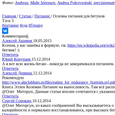
Фото:
Andreas
,
Malte Sörensen
,
Andrea Pokrzywinski
,
precisionnut
Главная
/
Статьи
/
Питание
/
Основы питания для бегунов
Tэги
3
#питание
#еда
#Гепард
Комментарии
6
Алексей Акимов
18.05.2015
Ксения, у вас ошибка в формуле, см.
https://en.wikipedia.org/wi
бигмак! :)
Ответить
Юрий Корупаев
15.12.2014
А я вот всю жизнь бегаю - никогда не заморачивался питанием. 
Ответить
Алексей Дервиш
12.12.2014
Рекомендую
http://www.alpclubbars.ru/files/eating_for_endurance_[torrents.ru].pd
Книга Эллен Колеман Питание на выносливость. Там всё распи
@Олег Миторун, Данные статьи вполне сочетаются с указанн
Ответить
Сергей Сорокин
10.12.2014
@Олег Миторгун, из каких соображений Вы высказываетесь о
калорийности и нормально восстанавливаюсь, при высоких бег
Ответить