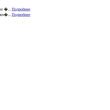
е �...
Подробнее
вн�...
Подробнее