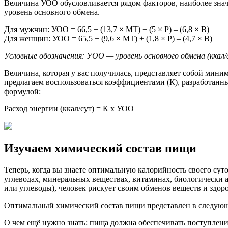
Величина УОО обусловливается рядом факторов, наиболее знач
уровень основного обмена.
Для мужчин: УОО = 66,5 + (13,7 × МТ) + (5 × Р) – (6,8 × В)
Для женщин: УОО = 65,5 + (9,6 × МТ) + (1,8 × Р) – (4,7 × В)
Условные обозначения: УОО — уровень основного обмена (ккал/с
Величина, которая у вас получилась, представляет собой мини
предлагаем воспользоваться коэффициентами (К), разработанн
формулой:
Расход энергии (ккал/сут) = К х УОО
Изучаем химический состав пищи
Теперь, когда вы знаете оптимальную калорийность своего сут
углеводах, минеральных веществах, витаминах, биологически 
или углеводы), человек рискует своим обменов веществ и здо
Оптимальный химический состав пищи представлен в следующ
О чем ещё нужно знать: пища должна обеспечивать поступлени