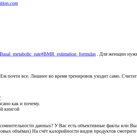
rition.com
ki/Basal_metabolic_rate#BMR_estimation_formulas
. Для женщин нужно
Ем почти все. Лишнее во время тренировок уходит само. Считать 
f
сано как и почему.
ой книгой
 сомнительности данных? У Вас есть объективные факты или В
овых объёмах) На счёт калорийности видов продуктов смотрите 