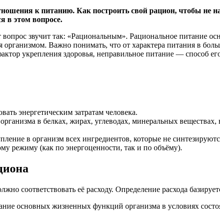
ношения к питанию. Как построить свой рацион, чтобы не н
я в этом вопросе.
 вопрос звучит так: «Рациональным». Рациональное питание осн
организмом. Важно понимать, что от характера питания в боль
ктор укрепления здоровья, неправильное питание — способ ег
вать энергетическим затратам человека.
организма в белках, жирах, углеводах, минеральных веществах,
пление в организм всех ингредиентов, которые не синтезируютс
у режиму (как по энергоценности, так и по объёму).
циона
лжно соответствовать её расходу. Определение расхода базируе
ание основных жизненных функций организма в условиях состоя