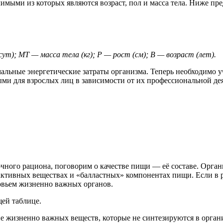
имыми из которых являются возраст, пол и масса тела. Ниже пр
ут); МТ — масса тела (кг); Р — рост (см); В — возраст (лет).
мальные энергетические затраты организма. Теперь необходимо у
ыми для взрослых лиц в зависимости от их профессиональной де
очного рациона, поговорим о качестве пищи — её составе. Орган
активных веществах и «балластных» компонентах пищи. Если в р
ровьем жизненно важных органов.
ей таблице.
е жизненно важных веществ, которые не синтезируются в органи