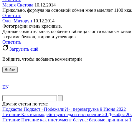
Мария Скатова
10.12.2014
Прикольно, формула на основной обмен мне выделяет 1100 ккал
Ответить
Олег Миторун
10.12.2014
Фотографии очень красивые.
Данные сомнительные, особенно таблица с оптимальным химиче
в грамме белков, жиров и углеводов.
Ответить
Загрузить ещё
Войдите, чтобы добавить комментарий
Войти
exact
EN
the
division
agent
Другие статьи по теме
watch
Подкасты
Подкаст «Побежали?!»: перезагрузка
9 Июня 2022
replica
Питание
Как взаимодействуют еда и настроение
20 Декабря 20
Питание
Питание как инструмент бегуна: базовые принципы
1
showcases
substantial