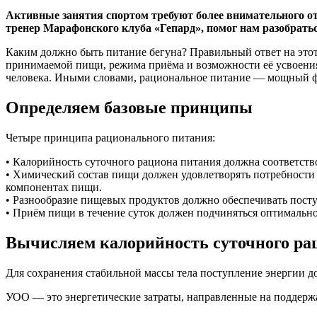
Активные занятия спортом требуют более внимательного от
тренер Марафонского клуба «Гепард», помог нам разобратьс
Каким должно быть питание бегуна? Правильный ответ на этот
принимаемой пищи, режима приёма и возможности её усвоения 
человека. Иными словами, рациональное питание — мощный фа
Определяем базовые принципы
Четыре принципа рационального питания:
• Калорийность суточного рациона питания должна соответство
• Химический состав пищи должен удовлетворять потребности 
компонентах пищи.
• Разнообразие пищевых продуктов должно обеспечивать посту
• Приём пищи в течение суток должен подчиняться оптимальном
Вычисляем калорийность суточного ра
Для сохранения стабильной массы тела поступление энергии до
УОО — это энергетические затраты, направленные на поддерж