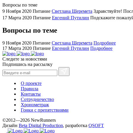
areas.
Вопросы по теме
swiss
9 Ноября 2020
Питание
Светлана Шеремета
Здравствуйте! Пос
replica
17 Марта 2020
Питание
Евгений Путилин
Подскажите пожалуйс
bvlgari
watches
Вопросы по теме
+maserati
online
9 Ноября 2020
Питание
Светлана Шеремета
Подробнее
for
17 Марта 2020
Питание
Евгений Путилин
Подробнее
cheap
Следите за новостями
sale.
Подпишись на рассылку
https://ylfactoryrolex.com/
hilarity
exceptional
О проекте
method.
Правила
www.yvessaintlaurent.to
Контакты
with
Сотрудничество
Хронометраж
the
Гонки с препятствиями
best
prices.
©2012—2026 NewRunners
Дизайн
Beta Digital Production
, разработка
QSOFT