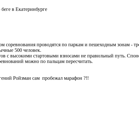
 беге в Екатеринбурге
ном соревнования проводятся по паркам и пешеходным зонам - тр
ычные 500 человек.
артов с высокими стартовыми взносами не правильный путь. Спо
ревнований можно по пальцам пересчитать.
гений Ройзман сам пробежал марафон ?!!