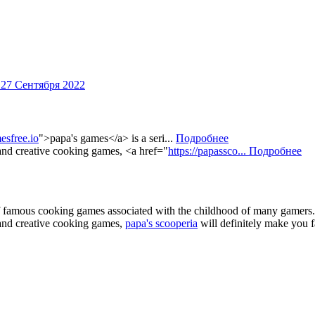
27 Сентября 2022
esfree.io
">papa's games</a> is a seri...
Подробнее
 and creative cooking games, <a href="
https://papassco...
Подробнее
of famous cooking games associated with the childhood of many gamers. 
e and creative cooking games,
papa's scooperia
will definitely make you fa