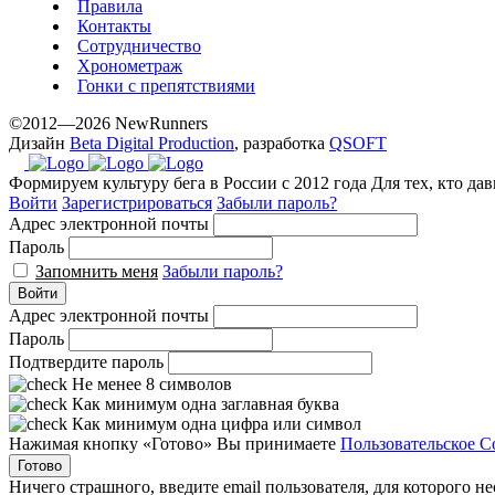
exceptional
Правила
method.
Контакты
Сотрудничество
www.yvessaintlaurent.to
Хронометраж
with
Гонки с препятствиями
the
best
©2012—2026 NewRunners
Дизайн
Beta Digital Production
, разработка
QSOFT
prices.
Формируем культуру бега в России с 2012 года
Для тех, кто да
Войти
Зарегистрироваться
Забыли пароль?
Адрес электронной почты
Пароль
Запомнить меня
Забыли пароль?
Войти
Адрес электронной почты
Пароль
Подтвердите пароль
Не менее 8 символов
Как минимум одна заглавная буква
Как минимум одна цифра или символ
Нажимая кнопку «Готово» Вы принимаете
Пользовательское С
Готово
Ничего страшного, введите email пользователя, для которого н