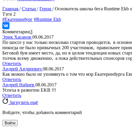
Главная
/
Статьи
/
Герои
/
Основатель школы бега Runtime Ekb о
Tэги
2
#Екатеринбург
#Runtime Ekb
Комментарии
3
Эрик Хасанов
09.06.2017
По шоссе у нас только несколько стартов проводится, в основ
никогда не было привычных 200 участников, правильнее прив
Беговой бум имеет место, да, но в целом тенденция новых ст
толчок всему движению, а пока действительных спонсоров со
Ответить
Андрей Андреевич
08.06.2017
Как можно было не упомянуть о том что мэр Екатеринбурга Ев
Ответить
Андрей Набиев
08.06.2017
Успеха в развитии EKB !!!
Ответить
Загрузить ещё
Войдите, чтобы добавить комментарий
Войти