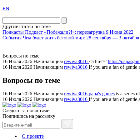
exact
EN
the
division
agent
Другие статьи по теме
watch
Подкасты
Подкаст «Побежали?!»: перезагрузка
9 Июня 2022
replica
События
Чем будет жить беговой мир: 28 сентября — 3 октября
showcases
substantial
Вопросы по теме
areas.
16 Июля 2026
Начинающим
rewiva3016
<a href="
https://papasgam
swiss
16 Июля 2026
Начинающим
rewiva3016
If you are a fan of gentle
replica
bvlgari
Вопросы по теме
watches
+maserati
16 Июля 2026
Начинающим
rewiva3016
papa's games
is a series 
online
16 Июля 2026
Начинающим
rewiva3016
If you are a fan of gentl
for
Следите за новостями
cheap
Подпишись на рассылку
sale.
https://ylfactoryrolex.com/
hilarity
О проекте