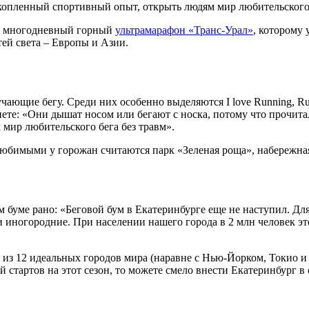
акопленный спортивный опыт, открыть людям мир любительского 
сть многодневный горный
ультрамарафон «Транс-Урал»
, которому 
тей света – Европы и Азии.
чающие бегу. Среди них особенно выделяются I love Running, Ru
те: «Они дышат носом или бегают с носка, потому что прочитали
мир любительского бега без травм».
любимыми у горожан считаются парк «Зеленая роща», набережна
м буме рано: «Беговой бум в Екатеринбурге еще не наступил. Дл
иногородние. При населении нашего города в 2 млн человек это 
 12 идеальных городов мира (наравне с Нью-Йорком, Токио и С
 стартов на этот сезон, то можете смело внести Екатеринбург в