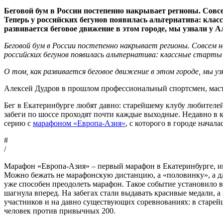
Беговой бум в России постепенно накрывает регионы. Совс
Теперь у российских бегунов появилась альтернатива: класс
развивается беговое движение в этом городе, мы узнали у 
Беговой бум в России постепенно накрывает регионы. Совсем 
российских бегунов появилась альтернатива: классные старты д
О том, как развивается беговое движение в этом городе, мы уз
Алексей Дудров в прошлом профессиональный спортсмен, мастер 
Бег в Екатеринбурге любят давно: старейшему клубу любителей
забеги по шоссе проходят почти каждые выходные. Недавно в ко
серию с
марафоном «Европа-Азия»
, с которого в городе начала
#
/
Марафон «Европа-Азия» – первый марафон в Екатеринбурге, им
Можно бежать не марафонскую дистанцию, а «половинку», а для с
уже способен преодолеть марафон. Такое событие установило 
шагнула вперед. На забегах стали выдавать красивые медали, 
участников и на давно существующих соревнованиях: в старейш
человек против привычных 200.