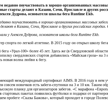
ем недавно поучаствовать в хорошо организованных массовых
ные старты делают в Казани, Сочи, Ярославле и других росси
Алексея Дудрова, основателя школы бега Runtime Ekb.
недавно поучаствовать в хорошо организованных массовых забег
елают в Казани, Сочи, Ярославле и других российских городах. 
нали у Алексея Дудрова, основателя школы бега Runtime Ekb.
спорта по легкой атлетике. В 2015 году он открыл школу бега R
 бега «Урал-100» более 45 лет. Здесь же (в Свердловской облас
пилку свердловских стартов добавились «Майская гроза» на 3 и 
сь новая волна любви к бегу.
еющий международный сертификат AIMS. В 2016 году в нем учас
овсем новичков есть забеги-спутники на 3 и 10 км. Таким образом
высокую планку для организаторов забегов. «С марафона «Евро
а в стартовых пакетах появились футболки и подарки от партнер
ем пробеге «Сказы Бажова», который проходит в городе Полевск