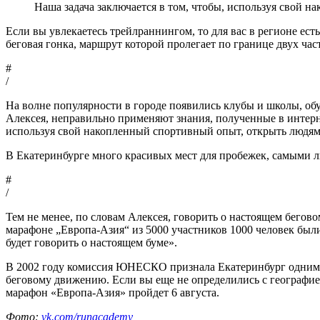
Наша задача заключается в том, чтобы, используя свой н
Если вы увлекаетесь трейлраннингом, то для вас в регионе е
беговая гонка, маршрут которой пролегает по границе двух час
#
/
На волне популярности в городе появились клубы и школы, обу
Алексея, неправильно применяют знания, полученные в интерне
используя свой накопленный спортивный опыт, открыть людям 
В Екатеринбурге много красивых мест для пробежек, самыми 
#
/
Тем не менее, по словам Алексея, говорить о настоящем бегово
марафоне „Европа-Азия“ из 5000 участников 1000 человек были 
будет говорить о настоящем буме».
В 2002 году комиссия ЮНЕСКО признала Екатеринбург одним из
беговому движению. Если вы еще не определились с географией
марафон «Европа-Азия» пройдет 6 августа.
Фото:
vk.com/runacademy