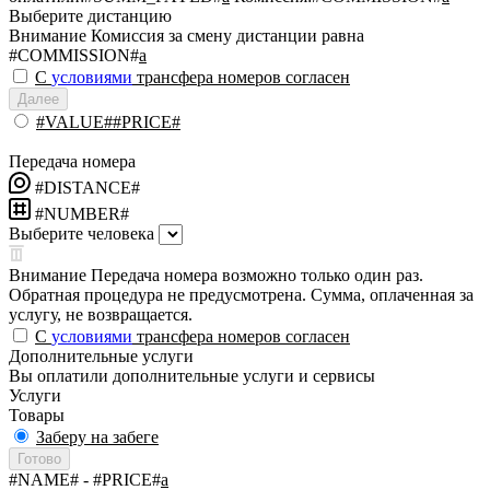
Выберите дистанцию
Внимание
Комиссия за смену дистанции равна
#COMMISSION#
a
С
условиями
трансфера номеров согласен
Далее
#VALUE##PRICE#
Передача номера
#DISTANCE#
#NUMBER#
Выберите человека
Внимание
Передача номера возможно только один раз.
Обратная процедура не предусмотрена. Сумма, оплаченная за
услугу, не возвращается.
С
условиями
трансфера номеров согласен
Дополнительные услуги
Вы оплатили дополнительные услуги и сервисы
Услуги
Товары
Заберу на забеге
Готово
#NAME#
- #PRICE#
a