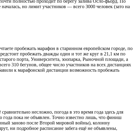
почти полностью проходит по берегу залива Осло-фьорд. По
началась, но лимит участников — всего 3000 человек (зато на
ечтаете пробежать марафон в старинном европейском городе, по
едстоит пробежать дважды один и тот же круг в 21,1 км по
тарого порта, Университета, зоопарка, Рыночной площади, а
всего 310 бегунов, общее число участников на всех дистанциях
добавили к марафонской дистанции возможность пробежать
сравнительно несложно, погода в это время года здесь для
го года пока не объявлен. Точно известно лишь, что финиш
оенный заново после Второй мировой войны), колонну
рут, ни подробное расписание забега ещё не объявлены,