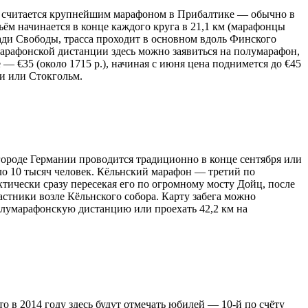
 он считается крупнейшим марафоном в Прибалтике — обычно в
ъём начинается в конце каждого круга в 21,1 км (марафонцы
ади Свободы, трасса проходит в основном вдоль Финского
арафонской дистанции здесь можно заявиться на полумарафон,
 — €35 (около 1715 р.), начиная с июня цена поднимется до €45
и или Стокгольм.
 городе Германии проводится традиционно в конце сентября или
оло 10 тысяч человек. Кёльнский марафон — третий по
тически сразу пересекая его по огромному мосту Дойц, после
астники возле Кёльнского собора. Карту забега можно
олумарафонскую дистанцию или проехать 42,2 км на
 в 2014 году здесь будут отмечать юбилей — 10-й по счёту