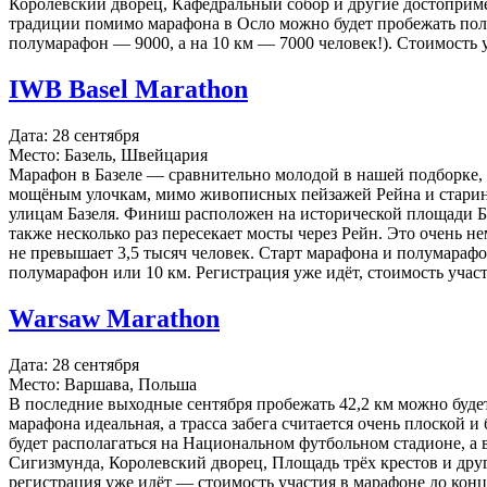
Королевский дворец, Кафедральный собор и другие достопримеч
традиции помимо марафона в Осло можно будет пробежать полум
полумарафон — 9000, а на 10 км — 7000 человек!). Стоимость 
IWB Basel Marathon
Дата: 28 сентября
Место: Базель, Швейцария
Марафон в Базеле — сравнительно молодой в нашей подборке, в
мощёным улочкам, мимо живописных пейзажей Рейна и старинны
улицам Базеля. Финиш расположен на исторической площади Ба
также несколько раз пересекает мосты через Рейн. Это очень н
не превышает 3,5 тысяч человек. Старт марафона и полумараф
полумарафон или 10 км. Регистрация уже идёт, стоимость участ
Warsaw Marathon
Дата: 28 сентября
Место: Варшава, Польша
В последние выходные сентября пробежать 42,2 км можно будет
марафона идеальная, а трасса забега считается очень плоской 
будет располагаться на Национальном футбольном стадионе, а 
Сигизмунда, Королевский дворец, Площадь трёх крестов и друг
регистрация уже идёт — стоимость участия в марафоне до конца 