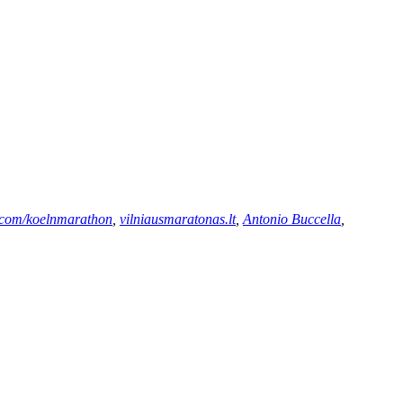
.com/koelnmarathon
,
vilniausmaratonas.lt
,
Antonio Buccella
,