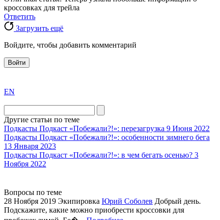
кроссовках для трейла
Ответить
Загрузить ещё
Войдите, чтобы добавить комментарий
Войти
exact
EN
the
division
agent
Другие статьи по теме
watch
Подкасты
Подкаст «Побежали?!»: перезагрузка
9 Июня 2022
replica
Подкасты
Подкаст «Побежали?!»: особенности зимнего бега
13 Января 2023
showcases
Подкасты
Подкаст «Побежали?!»: в чем бегать осенью?
3
substantial
Ноября 2022
areas.
swiss
replica
Вопросы по теме
bvlgari
28 Ноября 2019
Экипировка
Юрий Соболев
Добрый день.
Подскажите, какие можно приобрести кроссовки для
watches