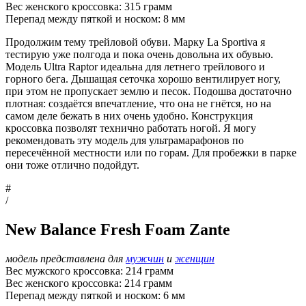
Вес женского кроссовка: 315 грамм
Перепад между пяткой и носком: 8 мм
Продолжим тему трейловой обуви. Марку La Sportiva я
тестирую уже полгода и пока очень довольна их обувью.
Модель Ultra Raptor идеальна для летнего трейлового и
горного бега. Дышащая сеточка хорошо вентилирует ногу,
при этом не пропускает землю и песок. Подошва достаточно
плотная: создаётся впечатление, что она не гнётся, но на
самом деле бежать в них очень удобно. Конструкция
кроссовка позволят технично работать ногой. Я могу
рекомендовать эту модель для ультрамарафонов по
пересечённой местности или по горам. Для пробежки в парке
они тоже отлично подойдут.
#
/
New Balance Fresh Foam Zante
модель представлена для
мужчин
и
женщин
Вес мужского кроссовка: 214 грамм
Вес женского кроссовка: 214 грамм
Перепад между пяткой и носком: 6 мм