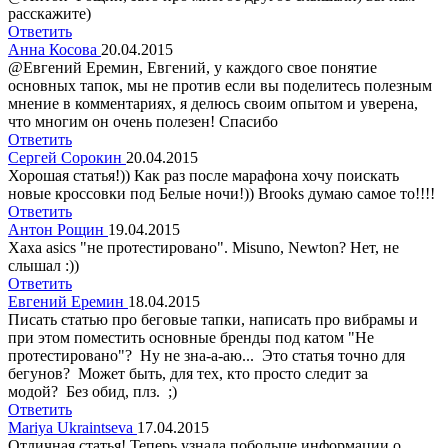
расскажите)
Ответить
Анна Косова
20.04.2015
@Евгений Еремин, Евгений, у каждого свое понятие
основных тапок, мы не против если вы поделитесь полезным
мнение в комментариях, я делюсь своим опытом и уверена,
что многим он очень полезен! Спасибо
Ответить
Сергей Сорокин
20.04.2015
Хорошая статья!)) Как раз после марафона хочу поискать
новые кроссовки под Белые ночи!)) Brooks думаю самое то!!!!
Ответить
Антон Рощин
19.04.2015
Хаха asics "не протестировано". Misuno, Newton? Нет, не
слышал :))
Ответить
Евгений Еремин
18.04.2015
Писать статью про беговые тапки, написать про вибрамы и
при этом поместить основные бренды под катом "Не
протестировано"? Ну не зна-а-аю... Это статья точно для
бегунов? Может быть, для тех, кто просто следит за
модой? Без обид, плз. ;)
Ответить
Mariya Ukraintseva
17.04.2015
Отличная статья! Теперь узнала побольше информации о