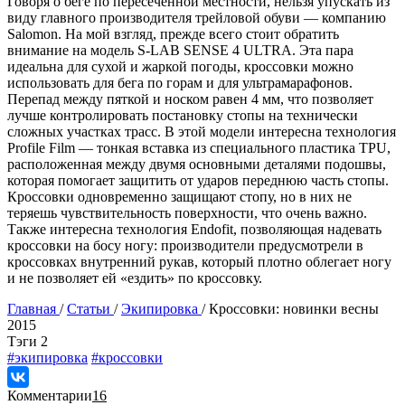
Говоря о беге по пересечённой местности, нельзя упускать из
виду главного производителя трейловой обуви — компанию
Salomon. На мой взгляд, прежде всего стоит обратить
внимание на модель S-LAB SENSE 4 ULTRA. Эта пара
идеальна для сухой и жаркой погоды, кроссовки можно
использовать для бега по горам и для ультрамарафонов.
Перепад между пяткой и носком равен 4 мм, что позволяет
лучше контролировать постановку стопы на технически
сложных участках трасс. В этой модели интересна технология
Profile Film — тонкая вставка из специального пластика TPU,
расположенная между двумя основными деталями подошвы,
которая помогает защитить от ударов переднюю часть стопы.
Кроссовки одновременно защищают стопу, но в них не
теряешь чувствительность поверхности, что очень важно.
Также интересна технология Endofit, позволяющая надевать
кроссовки на босу ногу: производители предусмотрели в
кроссовках внутренний рукав, который плотно облегает ногу
и не позволяет ей «ездить» по кроссовку.
Главная
/
Статьи
/
Экипировка
/
Кроссовки: новинки весны
2015
Tэги
2
#экипировка
#кроссовки
Комментарии
16