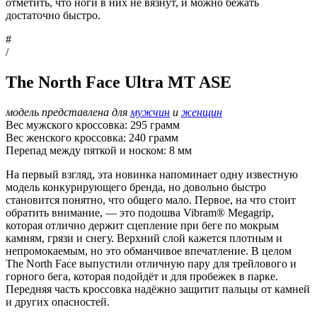
отметить, что ноги в них не вязнут, и можно бежать
достаточно быстро.
#
/
The North Face Ultra MT ASE
модель представлена для
мужчин
и
женщин
Вес мужского кроссовка: 295 грамм
Вес женского кроссовка: 240 грамм
Перепад между пяткой и носком: 8 мм
На первый взгляд, эта новинка напоминает одну известную
модель конкурирующего бренда, но довольно быстро
становится понятно, что общего мало. Первое, на что стоит
обратить внимание, — это подошва Vibram® Megagrip,
которая отлично держит сцепление при беге по мокрым
камням, грязи и снегу. Верхний слой кажется плотным и
непромокаемым, но это обманчивое впечатление. В целом
The North Face выпустили отличную пару для трейлового и
горного бега, которая подойдёт и для пробежек в парке.
Передняя часть кроссовка надёжно защитит пальцы от камней
и других опасностей.