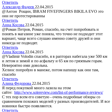
Ответить
Александр Фадеев
22.04.2015
@Антон Рощин, IBRAM FIVEFINGERS BIKILA EVO это
они не протестированны
Ответить
Анна Косова
22.04.2015
@Роман Петров, Роман, спасибо, на счет попробовать и
понять в магазине уже поняла, что точно не подходит этот
вариант, чаще всего слушаю именно совету друзей и они
никогда не подводят.
Ответить
Анна Косова
22.04.2015
@Vladimir Volodin спасибо, я в рапторах набегала уже 500 км
и летом и зимой и по асфальту и 65 км по грязевым горам.
Невероятно ими довольна.
Хелиос попробую в манеже, потом напишу как они там,
спасибо
Ответить
Алина Федорова
22.04.2015
Я перед покупкой много лазила на этом
сайте:
http://www.solereview.com/list-of-performance-reviews/
С тех пор всем его советую - очень подробные обзоры со
сравнением похожих моделей у разных производителей. И все
новинки быстро появляются.
Ответить