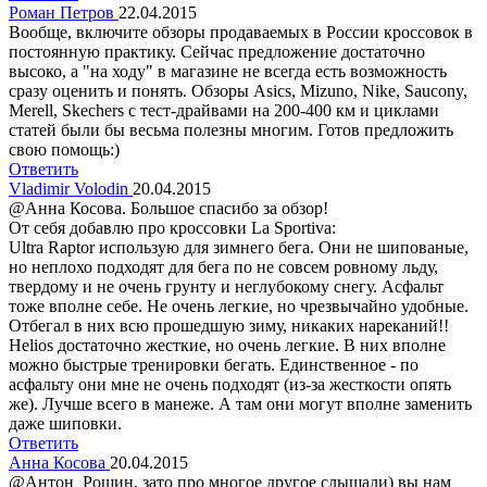
Роман Петров
22.04.2015
Вообще, включите обзоры продаваемых в России кроссовок в
постоянную практику. Сейчас предложение достаточно
высоко, а "на ходу" в магазине не всегда есть возможность
сразу оценить и понять. Обзоры Asics, Mizuno, Nike, Saucony,
Merell, Skechers с тест-драйвами на 200-400 км и циклами
статей были бы весьма полезны многим. Готов предложить
свою помощь:)
Ответить
Vladimir Volodin
20.04.2015
@Анна Косова. Большое спасибо за обзор!
От себя добавлю про кроссовки La Sportiva:
Ultra Raptor использую для зимнего бега. Они не шипованые,
но неплохо подходят для бега по не совсем ровному льду,
твердому и не очень грунту и неглубокому снегу. Асфальт
тоже вполне себе. Не очень легкие, но чрезвычайно удобные.
Отбегал в них всю прошедшую зиму, никаких нареканий!!
Helios достаточно жесткие, но очень легкие. В них вполне
можно быстрые тренировки бегать. Единственное - по
асфальту они мне не очень подходят (из-за жесткости опять
же). Лучше всего в манеже. А там они могут вполне заменить
даже шиповки.
Ответить
Анна Косова
20.04.2015
@Антон Рощин, зато про многое другое слышали) вы нам