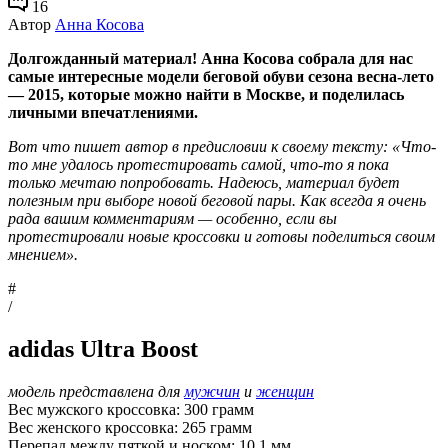
16
Автор
Анна Косова
Долгожданный материал! Анна Косова собрала для нас
самые интересные модели беговой обуви сезона весна-лето
— 2015, которые можно найти в Москве, и поделилась
личными впечатлениями.
Вот что пишет автор в предисловии к своему тексту: «Что-
то мне удалось протестировать самой, что-то я пока
только мечтаю попробовать. Надеюсь, материал будет
полезным при выборе новой беговой пары. Как всегда я очень
рада вашим комментариям — особенно, если вы
протестировали новые кроссовки и готовы поделиться своим
мнением».
#
/
adidas Ultra Boost
модель представлена для
мужчин
и
женщин
Вес мужского кроссовка: 300 грамм
Вес женского кроссовка: 265 грамм
Перепад между пяткой и носком: 10,1 мм