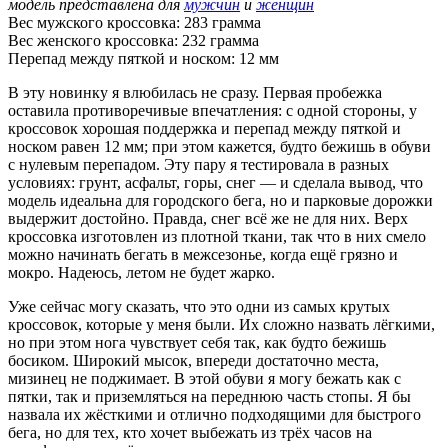
модель представлена для
мужчин
и
женщин
Вес мужского кроссовка: 283 грамма
Вес женского кроссовка: 232 грамма
Перепад между пяткой и носком: 12 мм
В эту новинку я влюбилась не сразу. Первая пробежка
оставила противоречивые впечатления: с одной стороны, у
кроссовок хорошая поддержка и перепад между пяткой и
носком равен 12 мм; при этом кажется, будто бежишь в обуви
с нулевым перепадом. Эту пару я тестировала в разных
условиях: грунт, асфальт, горы, снег — и сделала вывод, что
модель идеальна для городского бега, но и парковые дорожки
выдержит достойно. Правда, снег всё же не для них. Верх
кроссовка изготовлен из плотной ткани, так что в них смело
можно начинать бегать в межсезонье, когда ещё грязно и
мокро. Надеюсь, летом не будет жарко.
Уже сейчас могу сказать, что это одни из самых крутых
кроссовок, которые у меня были. Их сложно назвать лёгкими,
но при этом нога чувствует себя так, как будто бежишь
босиком. Широкий мысок, впереди достаточно места,
мизинец не поджимает. В этой обуви я могу бежать как с
пятки, так и приземляться на переднюю часть стопы. Я бы
назвала их жёсткими и отлично подходящими для быстрого
бега, но для тех, кто хочет выбежать из трёх часов на