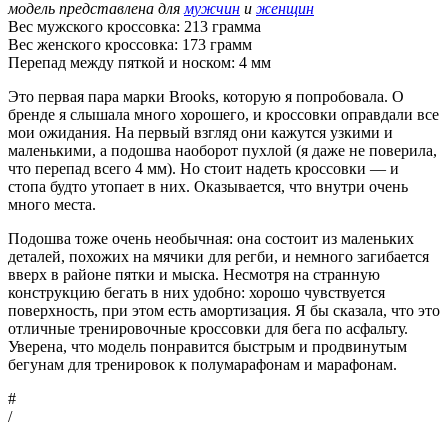
модель представлена для
мужчин
и
женщин
Вес мужского кроссовка: 213 грамма
Вес женского кроссовка: 173 грамм
Перепад между пяткой и носком: 4 мм
Это первая пара марки Brooks, которую я попробовала. О
бренде я слышала много хорошего, и кроссовки оправдали все
мои ожидания. На первый взгляд они кажутся узкими и
маленькими, а подошва наоборот пухлой (я даже не поверила,
что перепад всего 4 мм). Но стоит надеть кроссовки — и
стопа будто утопает в них. Оказывается, что внутри очень
много места.
Подошва тоже очень необычная: она состоит из маленьких
деталей, похожих на мячики для регби, и немного загибается
вверх в районе пятки и мыска. Несмотря на странную
конструкцию бегать в них удобно: хорошо чувствуется
поверхность, при этом есть амортизация. Я бы сказала, что это
отличные тренировочные кроссовки для бега по асфальту.
Уверена, что модель понравится быстрым и продвинутым
бегунам для тренировок к полумарафонам и марафонам.
#
/