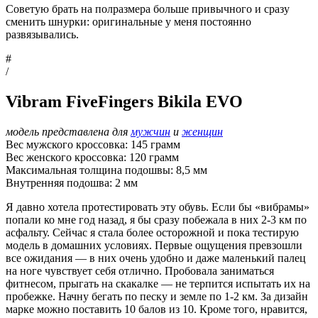
Советую брать на полразмера больше привычного и сразу
сменить шнурки: оригинальные у меня постоянно
развязывались.
#
/
Vibram FiveFingers Bikila EVO
модель представлена для
мужчин
и
женщин
Вес мужского кроссовка: 145 грамм
Вес женского кроссовка: 120 грамм
Максимальная толщина подошвы: 8,5 мм
Внутренняя подошва: 2 мм
Я давно хотела протестировать эту обувь. Если бы «вибрамы»
попали ко мне год назад, я бы сразу побежала в них 2-3 км по
асфальту. Сейчас я стала более осторожной и пока тестирую
модель в домашних условиях. Первые ощущения превзошли
все ожидания — в них очень удобно и даже маленький палец
на ноге чувствует себя отлично. Пробовала заниматься
фитнесом, прыгать на скакалке — не терпится испытать их на
пробежке. Начну бегать по песку и земле по 1-2 км. За дизайн
марке можно поставить 10 балов из 10. Кроме того, нравится,