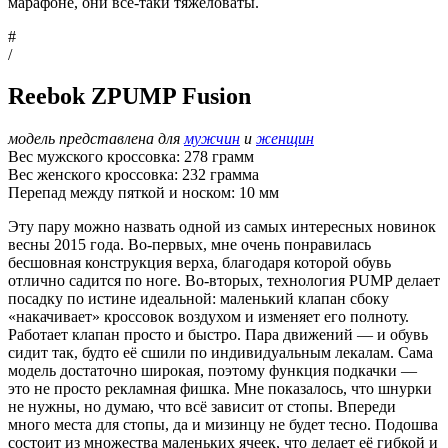
марафоне, они всё-таки тяжеловаты.
#
/
Reebok ZPUMP Fusion
модель представлена для
мужчин
и
женщин
Вес мужского кроссовка: 278 грамм
Вес женского кроссовка: 232 грамма
Перепад между пяткой и носком: 10 мм
Эту пару можно назвать одной из самых интересных новинок
весны 2015 года. Во-первых, мне очень понравилась
бесшовная конструкция верха, благодаря которой обувь
отлично садится по ноге. Во-вторых, технология PUMP делает
посадку по истине идеальной: маленький клапан сбоку
«накачивает» кроссовок воздухом и изменяет его полноту.
Работает клапан просто и быстро. Пара движений — и обувь
сидит так, будто её сшили по индивидуальным лекалам. Сама
модель достаточно широкая, поэтому функция подкачки —
это не просто рекламная фишка. Мне показалось, что шнурки
не нужны, но думаю, что всё зависит от стопы. Впереди
много места для стопы, да и мизинцу не будет тесно. Подошва
состоит из множества маленьких ячеек, что делает её гибкой и