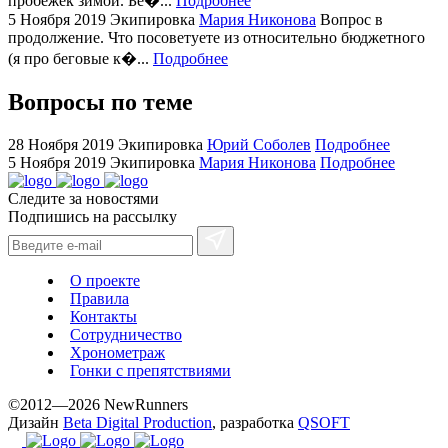
пробежек зимой. Бе�...
Подробнее
+maserati
5 Ноября 2019
Экипировка
Мария Никонова
Вопрос в
online
продолжение. Что посоветуете из относительно бюджетного
for
(я про беговые к�...
Подробнее
cheap
sale.
Вопросы по теме
https://ylfactoryrolex.com/
hilarity
28 Ноября 2019
Экипировка
Юрий Соболев
Подробнее
exceptional
5 Ноября 2019
Экипировка
Мария Никонова
Подробнее
method.
Следите за новостями
www.yvessaintlaurent.to
Подпишись на рассылку
with
the
best
О проекте
prices.
Правила
Контакты
Сотрудничество
Хронометраж
Гонки с препятствиями
©2012—2026 NewRunners
Дизайн
Beta Digital Production
, разработка
QSOFT