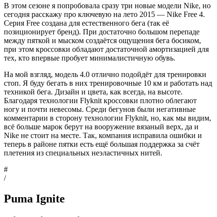
В этом сезоне я попробовала сразу три новые модели Nike, но
сегодня расскажу про ключевую на лето 2015 — Nike Free 4.
Серия Free создана для естественного бега (так её
позиционирует бренд). При достаточно большом перепаде
между пяткой и мыском создаётся ощущения бега босиком,
при этом кроссовки обладают достаточной амортизацией для
тех, кто впервые пробует минималистичную обувь.
На мой взгляд, модель 4.0 отлично подойдёт для тренировки
стоп. Я буду бегать в них тренировочные 10 км и работать над
техникой бега. Дизайн и цвета, как всегда, на высоте.
Благодаря технологии Flyknit кроссовки плотно облегают
ногу и почти невесомы. Среди бегунов были негативные
комментарии в сторону технологии Flyknit, но, как мы видим,
всё больше марок берут на вооружение вязаный верх, да и
Nike не стоит на месте. Так, компания исправила ошибки и
теперь в районе пятки есть ещё большая поддержка за счёт
плетения из специальных неэластичных нитей.
#
/
Puma Ignite