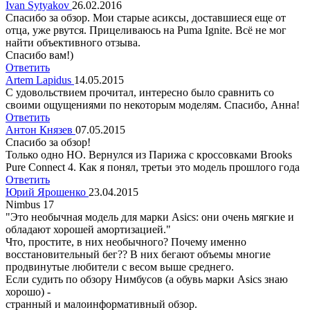
Ivan Sytyakov
26.02.2016
Спасибо за обзор. Мои старые асиксы, доставшиеся еще от
отца, уже рвутся. Прицеливаюсь на Puma Ignite. Всё не мог
найти объективного отзыва.
Спасибо вам!)
Ответить
Artem Lapidus
14.05.2015
C удовольствием прочитал, интересно было сравнить со
своими ощущениями по некоторым моделям. Спасибо, Анна!
Ответить
Антон Князев
07.05.2015
Спасибо за обзор!
Только одно НО. Вернулся из Парижа с кроссовками Brooks
Pure Connect 4. Как я понял, третьи это модель прошлого года
Ответить
Юрий Ярошенко
23.04.2015
Nimbus 17
"Это необычная модель для марки Asiсs: они очень мягкие и
обладают хорошей амортизацией."
Что, простите, в них необычного? Почему именно
восстановительный бег?? В них бегают объемы многие
продвинутые любители с весом выше среднего.
Если судить по обзору Нимбусов (а обувь марки Asics знаю
хорошо) -
странный и малоинформативный обзор.