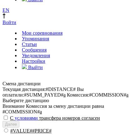
EN
Войти
Мои соревнования
Упоминания
Статьи
Сообщения
Уведомления
Настройки
Выйти
Смена дистанции
Текущая дистанция:
#DISTANCE#
Вы
оплатили:
#SUMM_PAYED#
a
Комиссия:
#COMMISSION#
a
Выберите дистанцию
Внимание
Комиссия за смену дистанции равна
#COMMISSION#
a
С
условиями
трансфера номеров согласен
Далее
#VALUE##PRICE#