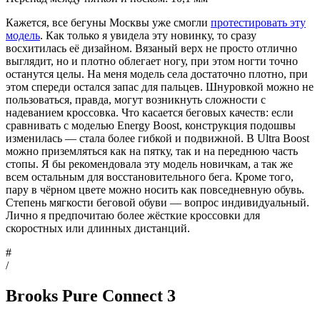
Кажется, все бегуны Москвы уже смогли
протестировать эту
модель
. Как только я увидела эту новинку, то сразу
восхитилась её дизайном. Вязаный верх не просто отлично
выглядит, но и плотно облегает ногу, при этом ногти точно
останутся целы. На меня модель села достаточно плотно, при
этом спереди остался запас для пальцев. Шнуровкой можно не
пользоваться, правда, могут возникнуть сложности с
надеванием кроссовка. Что касается беговых качеств: если
сравнивать с моделью Energy Boost, конструкция подошвы
изменилась — стала более гибкой и подвижной. В Ultra Boost
можно приземляться как на пятку, так и на переднюю часть
стопы. Я бы рекомендовала эту модель новичкам, а так же
всем остальным для восстановительного бега. Кроме того,
пару в чёрном цвете можно носить как повседневную обувь.
Степень мягкости беговой обуви — вопрос индивидуальный.
Лично я предпочитаю более жёсткие кроссовки для
скоростных или длинных дистанций.
#
/
Brooks Pure Connect 3