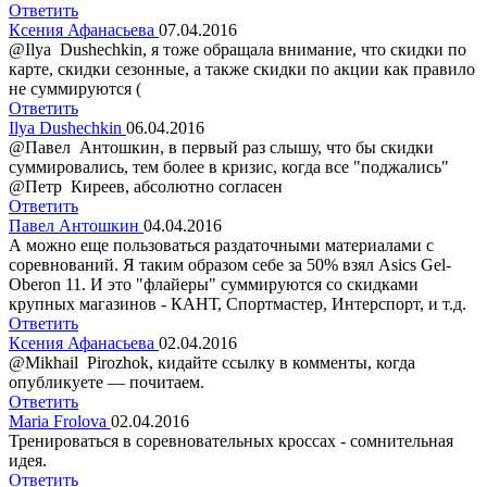
Ответить
Ксения Афанасьева
07.04.2016
@Ilya Dushechkin, я тоже обращала внимание, что скидки по
карте, скидки сезонные, а также скидки по акции как правило
не суммируются (
Ответить
Ilya Dushechkin
06.04.2016
@Павел Антошкин, в первый раз слышу, что бы скидки
суммировались, тем более в кризис, когда все "поджались"
@Петр Киреев, абсолютно согласен
Ответить
Павел Антошкин
04.04.2016
А можно еще пользоваться раздаточными материалами с
соревнований. Я таким образом себе за 50% взял Asics Gel-
Oberon 11. И это "флайеры" суммируются со скидками
крупных магазинов - КАНТ, Спортмастер, Интерспорт, и т.д.
Ответить
Ксения Афанасьева
02.04.2016
@Мikhail Рirozhok, кидайте ссылку в комменты, когда
опубликуете — почитаем.
Ответить
Maria Frolova
02.04.2016
Тренироваться в соревновательных кроссах - сомнительная
идея.
Ответить