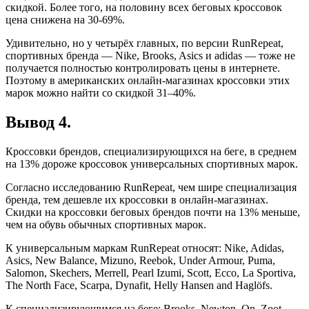
скидкой. Более того, на половину всех беговых кроссовок
цена снижена на 30-69%.
Удивительно, но у четырёх главных, по версии RunRepeat,
спортивных бренда — Nike, Brooks, Asics и adidas — тоже не
получается полностью контролировать цены в интернете.
Поэтому в американских онлайн-магазинах кроссовки этих
марок можно найти со скидкой 31–40%.
Вывод 4.
Кроссовки брендов, специализирующихся на беге, в среднем
на 13% дороже кроссовок универсальных спортивных марок.
Согласно исследованию RunRepeat, чем шире специализация
бренда, тем дешевле их кроссовки в онлайн-магазинах.
Скидки на кроссовки беговых брендов почти на 13% меньше,
чем на обувь обычных спортивных марок.
К универсальным маркам RunRepeat относят: Nike, Adidas,
Asics, New Balance, Mizuno, Reebok, Under Armour, Puma,
Salomon, Skechers, Merrell, Pearl Izumi, Scott, Ecco, La Sportiva,
The North Face, Scarpa, Dynafit, Helly Hansen and Haglöfs.
К специализирующимся на беге: Brooks, Newton, On, Zoot,