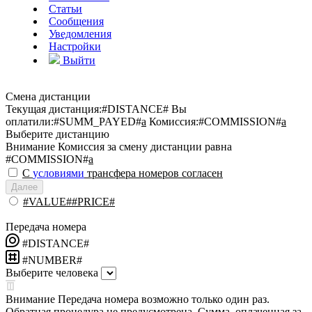
Статьи
Сообщения
Уведомления
Настройки
Выйти
Смена дистанции
Текущая дистанция:
#DISTANCE#
Вы
оплатили:
#SUMM_PAYED#
a
Комиссия:
#COMMISSION#
a
Выберите дистанцию
Внимание
Комиссия за смену дистанции равна
#COMMISSION#
a
С
условиями
трансфера номеров согласен
Далее
#VALUE##PRICE#
Передача номера
#DISTANCE#
#NUMBER#
Выберите человека
Внимание
Передача номера возможно только один раз.
Обратная процедура не предусмотрена. Сумма, оплаченная за