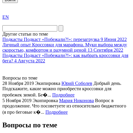
exact
EN
the
division
agent
Другие статьи по теме
watch
Подкасты
Подкаст «Побежали?!»: перезагрузка
9 Июня 2022
replica
Личный опыт
Кроссовки для марафона. Муки выбора между
скоростью, комфортом и разумной ценой
13 Сентября 2022
showcases
Подкасты
Подкаст «Побежали?!»: как выбрать кроссовки для
substantial
бега?
4 Августа 2022
areas.
swiss
replica
Вопросы по теме
bvlgari
28 Ноября 2019
Экипировка
Юрий Соболев
Добрый день.
Подскажите, какие можно приобрести кроссовки для
watches
пробежек зимой. Бе�...
Подробнее
+maserati
5 Ноября 2019
Экипировка
Мария Никонова
Вопрос в
online
продолжение. Что посоветуете из относительно бюджетного
for
(я про беговые к�...
Подробнее
cheap
sale.
Вопросы по теме
https://ylfactoryrolex.com/