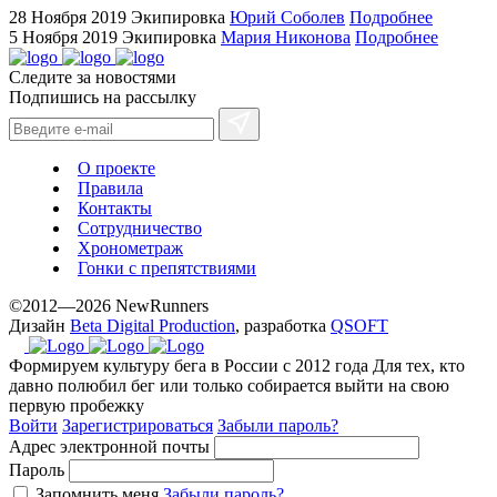
hilarity
28 Ноября 2019
Экипировка
Юрий Соболев
Подробнее
exceptional
5 Ноября 2019
Экипировка
Мария Никонова
Подробнее
method.
Следите за новостями
www.yvessaintlaurent.to
Подпишись на рассылку
with
the
best
О проекте
prices.
Правила
Контакты
Сотрудничество
Хронометраж
Гонки с препятствиями
©2012—2026 NewRunners
Дизайн
Beta Digital Production
, разработка
QSOFT
Формируем культуру бега в России с 2012 года
Для тех, кто
давно полюбил бег или только собирается выйти на свою
первую пробежку
Войти
Зарегистрироваться
Забыли пароль?
Адрес электронной почты
Пароль
Запомнить меня
Забыли пароль?