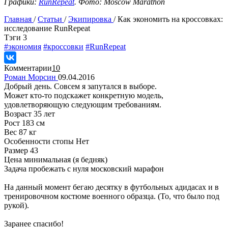
Графики:
RunRepeat
.
Фото: Moscow Marathon
Главная
/
Статьи
/
Экипировка
/
Как экономить на кроссовках:
исследование RunRepeat
Tэги
3
#экономия
#кроссовки
#RunRepeat
Комментарии
10
Роман Морсин
09.04.2016
Добрый день. Совсем я запутался в выборе.
Может кто-то подскажет конкретную модель,
удовлетворяющую следующим требованиям.
Возраст 35 лет
Рост 183 см
Вес 87 кг
Особенности стопы Нет
Размер 43
Цена минимальная (я бедняк)
Задача пробежать с нуля московский марафон
На данный момент бегаю десятку в футбольных адидасах и в
тренировочном костюме военного образца. (То, что было под
рукой).
Заранее спасибо!