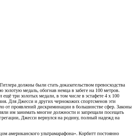
Гитлера должны были стать доказательством превосходства
 золотую медаль, обогнав немца в забеге на 100 метров.
ещё три золотых медали, в том числе в эстафете 4 х 100
ания. Для Джесси и других чернокожих спортсменов эти
ло от проявлений дискриминации в большинстве сфер. Законы
ляли им занимать многие должности и запрещали посещать
грегации, Джесси вернулся на родину, полный надежд на
цом американского ультрамарафона». Корбитт постоянно