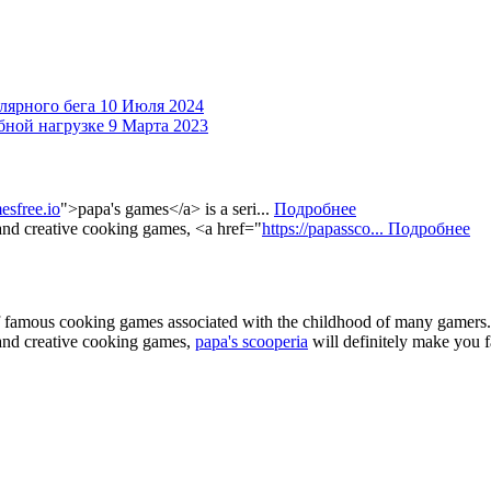
лярного бега
10 Июля 2024
бной нагрузке
9 Марта 2023
esfree.io
">papa's games</a> is a seri...
Подробнее
 and creative cooking games, <a href="
https://papassco...
Подробнее
of famous cooking games associated with the childhood of many gamers. 
e and creative cooking games,
papa's scooperia
will definitely make you fa