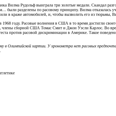
ка Вилма Рудольф выиграла три золотые медали. Скандал разгоре
ром… были разделены по расовому принципу. Вилма отказалась уч
нили в краже автомобилей, и, чтобы вызволить его из тюрьмы, 
68 году. Расовые волнения в США в то время достигли своего п
цы, члены сборной США Томас Смит и Джон Уэсли Карлос. Во вр
теста против расовой дискриминации в Америке. Такое поведени
нному в Олимпийской хартии. У хронометра нет расовых предпо
.
атлетике