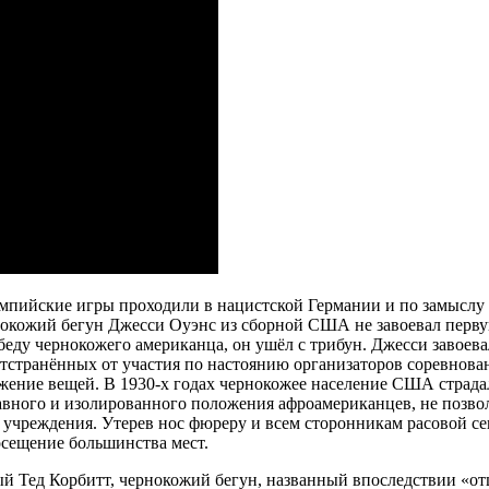
мпийские игры проходили в нацистской Германии и по замыслу 
нокожий бегун Джесси Оуэнс из сборной США не завоевал первую
ду чернокожего американца, он ушёл с трибун. Джесси завоевал 
 отстранённых от участия по настоянию организаторов соревнов
ение вещей. В 1930-х годах чернокожее население США страда
авного и изолированного положения афроамериканцев, не позво
 учреждения. Утерев нос фюреру и всем сторонникам расовой се
посещение большинства мест.
 Тед Корбитт, чернокожий бегун, названный впоследствии «от