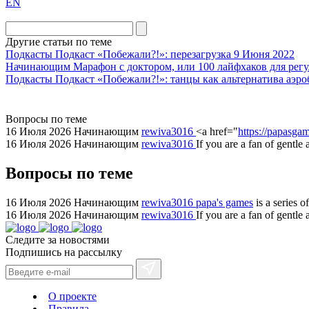
EN
the
division
agent
Другие статьи по теме
watch
Подкасты
Подкаст «Побежали?!»: перезагрузка
9 Июня 2022
replica
Начинающим
Марафон с доктором, или 100 лайфхаков для регу
Подкасты
Подкаст «Побежали?!»: танцы как альтернатива аэро
showcases
substantial
areas.
Вопросы по теме
swiss
16 Июля 2026
Начинающим
rewiva3016
<a href="
https://papasgam
replica
16 Июля 2026
Начинающим
rewiva3016
If you are a fan of gentle
bvlgari
Вопросы по теме
watches
+maserati
online
16 Июля 2026
Начинающим
rewiva3016
papa's games
is a series 
16 Июля 2026
Начинающим
rewiva3016
If you are a fan of gentl
for
cheap
Следите за новостями
sale.
Подпишись на рассылку
https://ylfactoryrolex.com/
hilarity
exceptional
О проекте
method.
Правила