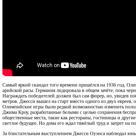
Самый яркий скандал того времени пришёлся на 1936 год. Оли
арийской расы. Германия лидировала в общем зачёте, пока чер
Награждать победителей должен был сам фюрер, но, увидев побе
метров. Джесси вышел на старт вместо одного из двух евреев,
Олимпийские игры были редкой возможностью изменить полож
Джима Кроу, разработанные белыми с целью сохранения беспр
общественные места, такие как рестораны, гостиницы и другие
светлое будущее. Но дома его ждал тяжёлый труд и запрет на 
За блистательным выступлением Джесси Оуэнса наблюдал юный