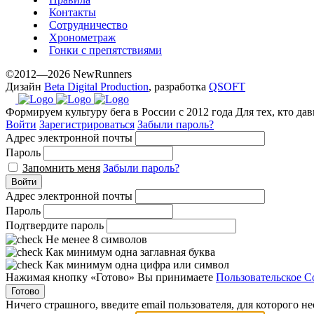
Контакты
www.yvessaintlaurent.to
Сотрудничество
with
Хронометраж
the
Гонки с препятствиями
best
©2012—2026 NewRunners
prices.
Дизайн
Beta Digital Production
, разработка
QSOFT
Формируем культуру бега в России с 2012 года
Для тех, кто да
Войти
Зарегистрироваться
Забыли пароль?
Адрес электронной почты
Пароль
Запомнить меня
Забыли пароль?
Войти
Адрес электронной почты
Пароль
Подтвердите пароль
Не менее 8 символов
Как минимум одна заглавная буква
Как минимум одна цифра или символ
Нажимая кнопку «Готово» Вы принимаете
Пользовательское С
Готово
Ничего страшного, введите email пользователя, для которого н