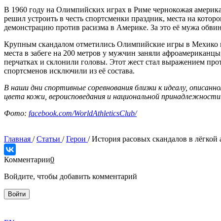
В 1960 году на Олимпийских играх в Риме чернокожая американ
решил устроить в честь спортсменки праздник, места на кото
демонстрацию против расизма в Америке. За это её мужа обви
Крупным скандалом отметились Олимпийские игры в Мехико в 19
места в забеге на 200 метров у мужчин заняли афроамерикан
перчатках и склонили головы. Этот жест стал выражением про
спортсменов исключили из её состава.
В наши дни спортивные соревнования близки к идеалу, описа
цвета кожи, вероисповедания и национальной принадлежности
Фото:
facebook.com/WorldAthleticsClub/
Главная
/
Статьи
/
Герои
/
История расовых скандалов в лёгкой 
Комментарии
0
Войдите, чтобы добавить комментарий
Войти
exact