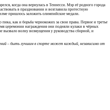
лся, когда она вернулась в Теннесси. Мэр её родного города
аствовать в праздновании и возглавила протестную
Вилме пришлось заложить олимпийские медали.
ика, как и борьба чернокожих за свои права. Первое и третье
емя церемонии награждения они подняли кулаки в чёрных
е вызвало волну возмущения у руководства сборной, и
чтений – быть лучшим в спорте может каждый, независимо от