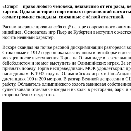
«Спорт – право любого человека, независимо от его расы, 
хартия. Однако история спортивных соревнований насчиты
самые громкие скандалы, связанные с лёгкой атлетикой.
Расизм впервые проявил себя ещё на заре современного олимп
индейцев. Основатель игр Пьер де Кубертен выступил с жёстко
носить неявный характер.
Вскоре скандал на почве расовой дискриминации разгорелся 
Стокгольме в 1912 году он оказался лучшим в пятиборье и деся
месяцев после выступления Торпа на Олимпиаде в газете вышл
бейсболистом и не мог выступать на Олимпийских играх. За 
признать победу Торпа несправедливой. МОК удовлетворил про
наследникам. В 1932 году на Олимпийских играх в Лос-Анджеле
дистанциях 100 и 200 метров. В разгар Великой депрессии в С
работу. Обладатель олимпийского золота завидовал собственно
существовали отдельные входы и выходы в рестораны, бары и к
стороны белых студентов.