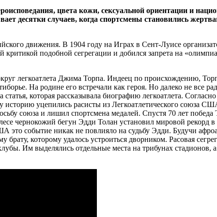
вероисповедания, цвета кожи, сексуальной ориентации и нац
вает десятки случаев, когда спортсмены становились жертв
ийского движения. В 1904 году на Играх в Сент-Луисе организа
й критикой подобной сегрегации и добился запрета на «олимпиад
вокруг легкоатлета Джима Торпа. Индеец по происхождению, То
тиборье. На родине его встречали как героя. Но далеко не все р
а статья, которая рассказывала биографию легкоатлета. Согла
эту историю уцепились расисты из Легкоатлетического союза С
сьбу союза и лишил спортсмена медалей. Спустя 70 лет победа 
се чернокожий бегун Эдди Толан установил мировой рекорд в бе
ША это событие никак не повлияло на судьбу Эдди. Будучи афро
му брату, которому удалось устроиться дворником. Расовая сегр
лубы. Им выделялись отдельные места на трибунах стадионов, а