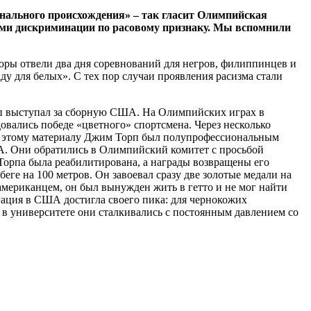
ионального происхождения» – так гласит Олимпийская
ами дискриминации по расовому признаку. Мы вспомнили
торы отвели два дня соревнований для негров, филиппинцев и
у для белых». С тех пор случаи проявления расизма стали
рп выступал за сборную США. На Олимпийских играх в
адовались победе «цветного» спортсмена. Через несколько
сно этому материалу Джим Торп был полупрофессиональным
ША. Они обратились в Олимпийский комитет с просьбой
Торпа была реабилитирована, а награды возвращены его
ге на 100 метров. Он завоевал сразу две золотые медали на
американцем, он был вынужден жить в гетто и не мог найти
егация в США достигла своего пика: для чернокожих
 в университете они сталкивались с постоянным давлением со