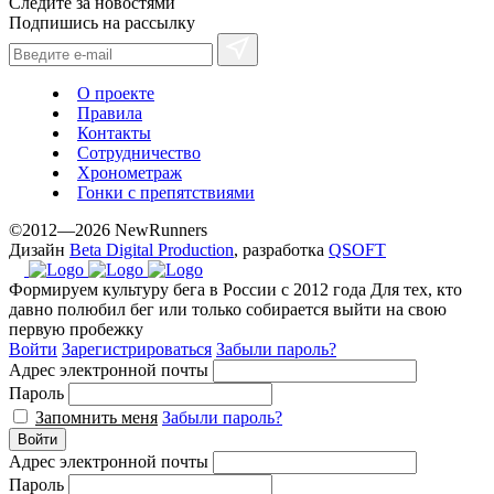
Следите за новостями
www.yvessaintlaurent.to
Подпишись на рассылку
with
the
best
О проекте
prices.
Правила
Контакты
Сотрудничество
Хронометраж
Гонки с препятствиями
©2012—2026 NewRunners
Дизайн
Beta Digital Production
, разработка
QSOFT
Формируем культуру бега в России с 2012 года
Для тех, кто
давно полюбил бег или только собирается выйти на свою
первую пробежку
Войти
Зарегистрироваться
Забыли пароль?
Адрес электронной почты
Пароль
Запомнить меня
Забыли пароль?
Войти
Адрес электронной почты
Пароль