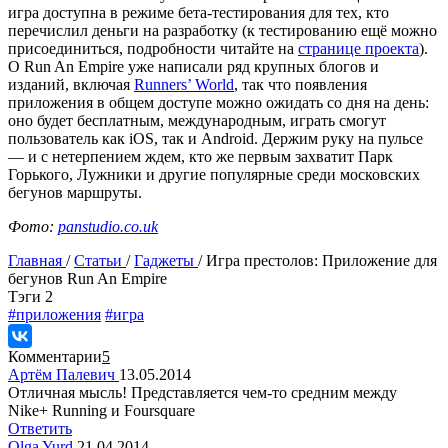
игра доступна в режиме бета-тестирования для тех, кто
перечислил деньги на разработку (к тестированию ещё можно
присоединиться, подробности читайте на
странице проекта
).
О Run An Empire уже написали ряд крупных блогов и
изданий, включая
Runners’ World
, так что появления
приложения в общем доступе можно ожидать со дня на день:
оно будет бесплатным, международным, играть смогут
пользователь как iOS, так и Android. Держим руку на пульсе
— и с нетерпением ждем, кто же первым захватит Парк
Горького, Лужники и другие популярные среди московских
бегунов маршруты.
Фото:
panstudio.co.uk
Главная
/
Статьи
/
Гаджеты
/
Игра престолов: Приложение для
бегунов Run An Empire
Tэги
2
#приложения
#игра
Комментарии
5
Артём Палевич
13.05.2014
Отличная мысль! Представляется чем-то средним между
Nike+ Running и Foursquare
Ответить
Olga Yurd
21.04.2014