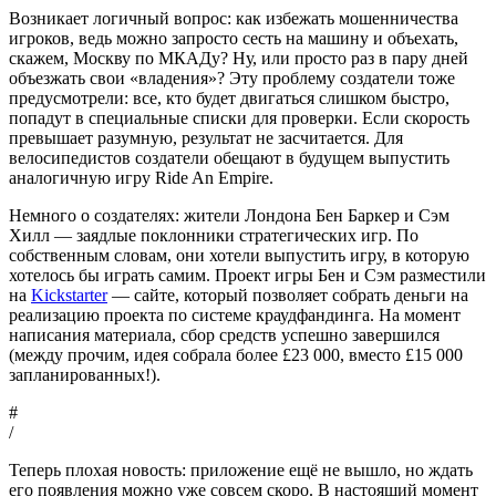
Возникает логичный вопрос: как избежать мошенничества
игроков, ведь можно запросто сесть на машину и объехать,
скажем, Москву по МКАДу? Ну, или просто раз в пару дней
объезжать свои «владения»? Эту проблему создатели тоже
предусмотрели: все, кто будет двигаться слишком быстро,
попадут в специальные списки для проверки. Если скорость
превышает разумную, результат не засчитается. Для
велосипедистов создатели обещают в будущем выпустить
аналогичную игру Ride An Empire.
Немного о создателях: жители Лондона Бен Баркер и Сэм
Хилл — заядлые поклонники стратегических игр. По
собственным словам, они хотели выпустить игру, в которую
хотелось бы играть самим. Проект игры Бен и Сэм разместили
на
Kickstarter
— сайте, который позволяет собрать деньги на
реализацию проекта по системе краудфандинга. На момент
написания материала, сбор средств успешно завершился
(между прочим, идея собрала более £23 000, вместо £15 000
запланированных!).
#
/
Теперь плохая новость: приложение ещё не вышло, но ждать
его появления можно уже совсем скоро. В настоящий момент