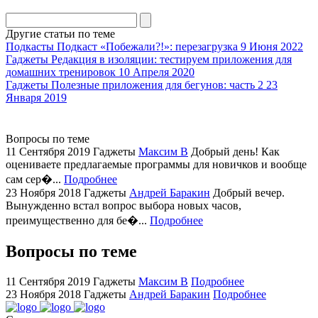
division
agent
Другие статьи по теме
watch
Подкасты
Подкаст «Побежали?!»: перезагрузка
9 Июня 2022
replica
Гаджеты
Редакция в изоляции: тестируем приложения для
домашних тренировок
10 Апреля 2020
showcases
Гаджеты
Полезные приложения для бегунов: часть 2
23
substantial
Января 2019
areas.
swiss
replica
Вопросы по теме
bvlgari
11 Сентября 2019
Гаджеты
Максим В
Добрый день! Как
оцениваете предлагаемые программы для новичков и вообще
watches
сам сер�...
Подробнее
+maserati
23 Ноября 2018
Гаджеты
Андрей Баракин
Добрый вечер.
online
Вынужденно встал вопрос выбора новых часов,
for
преимущественно для бе�...
Подробнее
cheap
sale.
Вопросы по теме
https://ylfactoryrolex.com/
hilarity
11 Сентября 2019
Гаджеты
Максим В
Подробнее
exceptional
23 Ноября 2018
Гаджеты
Андрей Баракин
Подробнее
method.