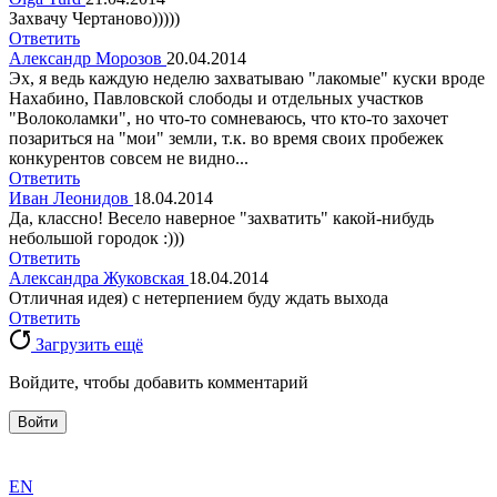
Захвачу Чертаново)))))
Ответить
Александр Морозов
20.04.2014
Эх, я ведь каждую неделю захватываю "лакомые" куски вроде
Нахабино, Павловской слободы и отдельных участков
"Волоколамки", но что-то сомневаюсь, что кто-то захочет
позариться на "мои" земли, т.к. во время своих пробежек
конкурентов совсем не видно...
Ответить
Иван Леонидов
18.04.2014
Да, классно! Весело наверное "захватить" какой-нибудь
небольшой городок :)))
Ответить
Александра Жуковская
18.04.2014
Отличная идея) с нетерпением буду ждать выхода
Ответить
Загрузить ещё
Войдите, чтобы добавить комментарий
Войти
exact
EN
the