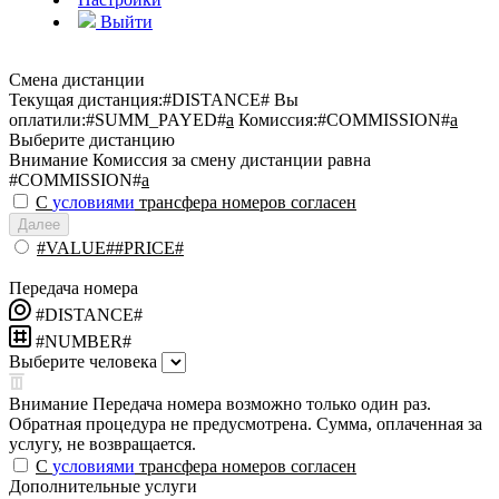
Выйти
Смена дистанции
Текущая дистанция:
#DISTANCE#
Вы
оплатили:
#SUMM_PAYED#
a
Комиссия:
#COMMISSION#
a
Выберите дистанцию
Внимание
Комиссия за смену дистанции равна
#COMMISSION#
a
С
условиями
трансфера номеров согласен
Далее
#VALUE##PRICE#
Передача номера
#DISTANCE#
#NUMBER#
Выберите человека
Внимание
Передача номера возможно только один раз.
Обратная процедура не предусмотрена. Сумма, оплаченная за
услугу, не возвращается.
С
условиями
трансфера номеров согласен
Дополнительные услуги