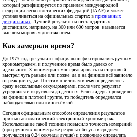
который ратифицируется по правилам международной
федерации легкоатлетических федераций (IAAF) и может
устанавливаться на официальных стартах в
признанных
дисциплинах
. Лучший результат на нестандартных
дистанциях, например, на 300 или 600 метров, называется
высшим мировым достижением.
Как замеряли время?
До 1975 года результаты официально фиксировались ручным
хронометражем, и полученное время было далеко от
идеального. Хронометрист мог среагировать на стартовый
выстрел чуть раньше или позже, да и на финише всё зависело
от реакции судьи. По этим причинам время определялось
сразу несколькими секундомерами, после чего результат
усреднялся и округлялся до десятых. Если лидеры приходили
на финиш в плотной группе, то победитель определялся
наблюдателями или киносъёмкой.
Сегодня официальным способом определения результатов
признан автоматический электронный хронометраж.
Использование такой техники повысило точность измерений
(при ручном хронометраже результат бегуна в среднем
получался на 0,24 секунды лучше) и позволило определять