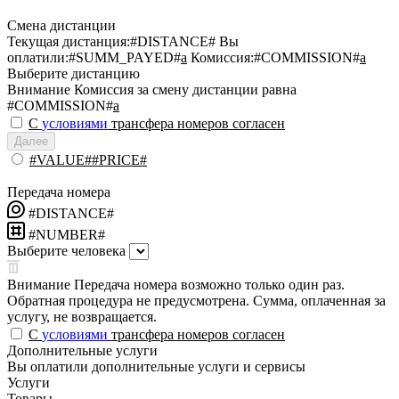
Смена дистанции
Текущая дистанция:
#DISTANCE#
Вы
оплатили:
#SUMM_PAYED#
a
Комиссия:
#COMMISSION#
a
Выберите дистанцию
Внимание
Комиссия за смену дистанции равна
#COMMISSION#
a
С
условиями
трансфера номеров согласен
Далее
#VALUE##PRICE#
Передача номера
#DISTANCE#
#NUMBER#
Выберите человека
Внимание
Передача номера возможно только один раз.
Обратная процедура не предусмотрена. Сумма, оплаченная за
услугу, не возвращается.
С
условиями
трансфера номеров согласен
Дополнительные услуги
Вы оплатили дополнительные услуги и сервисы
Услуги
Товары