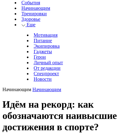
События
Начинающим
Тренировки
Здоровье
Еще
Мотивация
Питание
Экипировка
Гаджеты
Герои
Личный опыт
От редакции
Спецпроект
Новости
Начинающим
Начинающим
Идём на рекорд: как
обозначаются наивысшие
достижения в спорте?