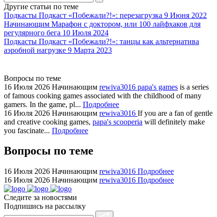
agent
Другие статьи по теме
watch
Подкасты
Подкаст «Побежали?!»: перезагрузка
9 Июня 2022
replica
Начинающим
Марафон с доктором, или 100 лайфхаков для
регулярного бега
10 Июля 2024
showcases
Подкасты
Подкаст «Побежали?!»: танцы как альтернатива
substantial
аэробной нагрузке
9 Марта 2023
areas.
swiss
replica
Вопросы по теме
bvlgari
16 Июля 2026
Начинающим
rewiva3016
papa's games
is a series
of famous cooking games associated with the childhood of many
watches
gamers. In the game, pl...
Подробнее
+maserati
16 Июля 2026
Начинающим
rewiva3016
If you are a fan of gentle
online
and creative cooking games,
papa's scooperia
will definitely make
for
you fascinate...
Подробнее
cheap
Вопросы по теме
sale.
https://ylfactoryrolex.com/
hilarity
16 Июля 2026
Начинающим
rewiva3016
Подробнее
16 Июля 2026
Начинающим
rewiva3016
Подробнее
exceptional
method.
Следите за новостями
www.yvessaintlaurent.to
Подпишись на рассылку
with