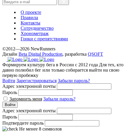
the
best
О проекте
prices.
Правила
Контакты
Сотрудничество
Хронометраж
Гонки с препятствиями
©2012—2026 NewRunners
Дизайн
Beta Digital Production
, разработка
QSOFT
Формируем культуру бега в России с 2012 года
Для тех, кто
давно полюбил бег или только собирается выйти на свою
первую пробежку
Войти
Зарегистрироваться
Забыли пароль?
Адрес электронной почты
Пароль
Запомнить меня
Забыли пароль?
Войти
Адрес электронной почты
Пароль
Подтвердите пароль
Не менее 8 символов