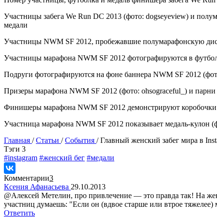
Участницы забега We Run DC 2013 (фото: dogseyeview) и полу
медали
Участницы NWM SF 2012, пробежавшие полумарафонскую дистанци
Участницы марафона NWM SF 2012 фотографируются в футболках 
Подруги фотографируются на фоне баннера NWM SF 2012 (фото: 
Призеры марафона NWM SF 2012 (фото: ohsograceful_) и парни в 
Финишеры марафона NWM SF 2012 демонстрируют коробочки с ме
Участница марафона NWM SF 2012 показывает медаль-кулон (фот
Главная
/
Статьи
/
События
/
Главный женский забег мира в Ins
Tэги
3
#instagram
#женский бег
#медали
Комментарии
3
Ксения Афанасьева
29.10.2013
@Алексей Метелин, про привлечение — это правда так! На женс
участниц думаешь: "Если он (вдвое старше или втрое тяжелее) м
Ответить