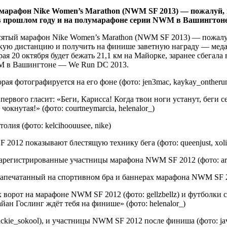
марафон Nike Women’s Marathon (NWM SF 2013) — пожалуй, 
 в прошлом году и на полумарафоне серии NWM в Вашингтон
сятый марафон Nike Women’s Marathon (NWM SF 2013) — пожалуй,
скую дистанцию и получить на финише заветную награду — мед
 20 октября будет бежать 21,1 км на Майорке, заранее сбегала в
WM в Вашингтоне — We Run DC 2013.
ая фотографируется на его фоне (фото: jen3mac, kaykay_ontheru
рвого гласит: «Беги, Карисса! Когда твои ноги устанут, беги с
чокнутая!» (фото: courtneymarcia, helenalor_)
ия (фото: kelcihoouusee, nike)
12 показывают блестящую технику бега (фото: queenjust, xolin
зарегистрированные участницы марафона NWM SF 2012 (фото: arl
 напечатанный на спортивном бра и баннерах марафона NWM SF 2
ворот на марафоне NWM SF 2012 (фото: gellzbellz) и футболки 
ан Гослинг ждёт тебя на финише» (фото: helenalor_)
ackie_sokool), и участницы NWM SF 2012 после финиша (фото: j