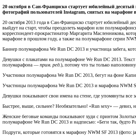
20 октября в Сан-Франциско стартует юбилейный десятый 
фотографий пользователей Instagram, снятых на марафоне
20 октября 2013 года в Сан-Франциско стартует юбилейный де
выйдут на старт, чтобы преодолеть марафон или полумарафон
корреспондент-прокрастинатор Маргарита Масленникова, которая
марафоне в прошлом году, а также на полумарафоне серии N
Баннер полумарафона We Run DC 2013 и участница забега, котор
Девушки с плакатами на полумарафоне We Run DC 2013. Текст пе
полумарафона —
прим. ред.
), потому что ты только наполовину 
Участники полумарафона We Run DC 2013, бегут на фоне Капитол
Участницы полумарафона We Run DC 2013 и марафона NWM SF 20
Девушки показывают свои имена на стене, где упомянуты все 
Быстрее, выше, сильнее? Необязательно! «Run sexy» — девиз,
Женские беговые команды показывают худи с принтом Золотых 
полумарафоне We Run DC 2013 и надписью: «Беги так, будто Рай
Подруги, которые готовятся к марафону NWM SF 2013 (фото: j