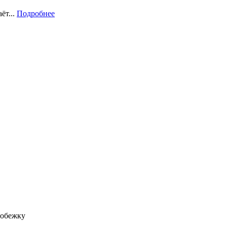
ёт...
Подробнее
робежку