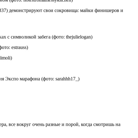
r337) демонстрируют свои сокровища: майки финишеров и
с символикой забега (фото: thejulielogan)
то: estrauss)
imoli)
я Экспо марафона (фото: sarahhh17_)
ра, все вокруг очень разные и порой, когда смотришь на