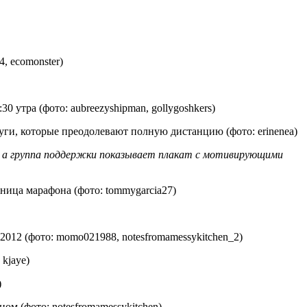
 ecomonster)
утра (фото: aubreezyshipman, gollygoshkers)
уги, которые преодолевают полную дистанцию (фото: erinenea)
, а группа поддержки показывает плакат с мотивирующими
ница марафона (фото: tommygarcia27)
12 (фото: momo021988, notesfromamessykitchen_2)
kjaye)
)
ом (фото: notesfromamessykitchen)