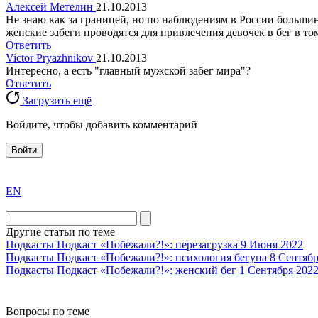
Алексей Метелин
21.10.2013
Не знаю как за границей, но по наблюдениям в России большин
женские забеги проводятся для привлечения девочек в бег в том
Ответить
Victor Pryazhnikov
21.10.2013
Интересно, а есть "главный мужской забег мира"?
Ответить
Загрузить ещё
Войдите, чтобы добавить комментарий
Войти
exact
EN
the
division
agent
Другие статьи по теме
watch
Подкасты
Подкаст «Побежали?!»: перезагрузка
9 Июня 2022
replica
Подкасты
Подкаст «Побежали?!»: психология бегуна
8 Сентябр
Подкасты
Подкаст «Побежали?!»: женский бег
1 Сентября 202
showcases
substantial
areas.
Вопросы по теме