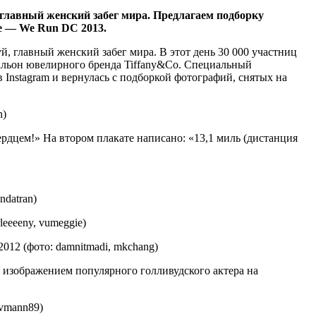
главный женский забег мира. Предлагаем подборку
е — We Run DC 2013.
 главный женский забег мира. В этот день 30 000 участниц
альон ювелирного бренда Tiffany&Co. Специальный
 Instagram и вернулась с подборкой фотографий, снятых на
n)
ердцем!» На втором плакате написано: «13,1 миль (дистанция
datran)
eeeeny, vumeggie)
012 (фото: damnitmadi, mkchang)
с изображением популярного голливудского актера на
avmann89)