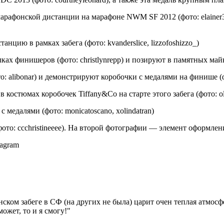
марафонской дистанции на марафоне NWM SF 2012 (фото: elaine
ю в рамках забега (фото: kvanderslice, lizzofoshizzo_)
финишеров (фото: christlynrepp) и позируют в памятных майках 
alibonar) и демонстрируют коробочки с медалями на финише (фо
костюмах коробочек Tiffany&Co на старте этого забега (фото: ol
далями (фото: monicatoscano, xolindatran)
о: ccchristineeee). На второй фотографии — элемент оформлени
tagram
ком забеге в СФ (на других не была) царит очен теплая атмосфе
ожет, то и я смогу!"