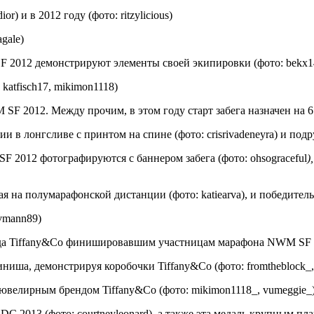
) и в 2012 году (фото: ritzylicious)
gale)
012 демонстрируют элементы своей экипировки (фото: bekx14,
atfisch17, mikimon1118)
012. Между прочим, в этом году старт забега назначен на 6:30 
 лонгсливе с принтом на спине (фото: crisrivadeneyra) и подр
2012 фотографируются с баннером забега (фото: ohsograceful
)
а полумарафонской дистанции (фото: katiearva), и победитель
vmann89)
да Tiffany&Co финишировавшим участницам марафона NWM SF 20
а, демонстрируя коробочки Tiffany&Co (фото: fromtheblock_, 
елирным брендом Tiffany&Co (фото: mikimon1118_, vumeggie_
 2013 (фото: courtneyleonard), а также эта медаль крупным план