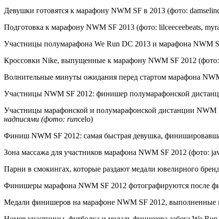
Девушки готовятся к марафону NWM SF в 2013 (фото: damselindior
Подготовка к марафону NWM SF 2013 (фото: lilceeceebeats, myra
Участницы полумарафона We Run DC 2013 и марафона NWM SF 2
Кроссовки Nike, выпущенные к марафону NWM SF 2012 (фото: k
Волнительные минуты ожидания перед стартом марафона NWM SF 2
Участницы NWM SF 2012: финишер полумарафонской дистанции в
Участницы марафонской и полумарафонской дистанции NWM SF 
надписями (фото: run
celo)
Финиш NWM SF 2012: самая быстрая девушка, финишировавшая н
Зона массажа для участников марафона NWM SF 2012 (фото: ja
Парни в смокингах, которые раздают медали ювелирного брен
Финишеры марафона NWM SF 2012 фотографируются после финиш
Медали финишеров на марафоне NWM SF 2012, выполненные юв
Номер участницы, футболка и медаль финишера забега We Run DC