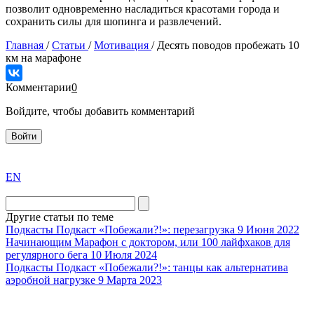
позволит одновременно насладиться красотами города и
сохранить силы для шопинга и развлечений.
Главная
/
Статьи
/
Мотивация
/
Десять поводов пробежать 10
км на марафоне
Комментарии
0
Войдите, чтобы добавить комментарий
Войти
exact
EN
the
division
agent
Другие статьи по теме
watch
Подкасты
Подкаст «Побежали?!»: перезагрузка
9 Июня 2022
replica
Начинающим
Марафон с доктором, или 100 лайфхаков для
регулярного бега
10 Июля 2024
showcases
Подкасты
Подкаст «Побежали?!»: танцы как альтернатива
substantial
аэробной нагрузке
9 Марта 2023
areas.
swiss