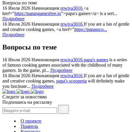
replica
Вопросы по теме
bvlgari
16 Июля 2026
Начинающим
rewiva3016
<a
href="
https://papasgamesfree.io
">papa's games</a> is a seri...
watches
Подробнее
+maserati
16 Июля 2026
Начинающим
rewiva3016
If you are a fan of gentle
online
and creative cooking games, <a href="
https://papassco...
for
Подробнее
cheap
Вопросы по теме
sale.
https://ylfactoryrolex.com/
hilarity
16 Июля 2026
Начинающим
rewiva3016
papa's games
is a series
of famous cooking games associated with the childhood of many
exceptional
gamers. In the game, pl...
Подробнее
method.
16 Июля 2026
Начинающим
rewiva3016
If you are a fan of gentle
www.yvessaintlaurent.to
and creative cooking games,
papa's scooperia
will definitely make
with
you fascinate...
Подробнее
the
Следите за новостями
best
Подпишись на рассылку
prices.
О проекте
Правила
Контакты