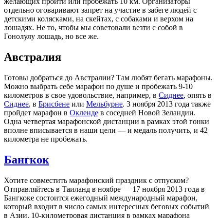
желающих пройти или пробежать 10 км. Организаторы
отдельно оговаривают запрет на участие в забеге людей с
детскими колясками, на скейтах, с собаками и верхом на
лошадях. Не то, чтобы мы советовали везти с собой в
Гонолулу лошадь, но все же.
Австралия
Готовы добраться до Австралии? Там любят бегать марафоны.
Можно выбрать себе марафон по душе и пробежать 9-10
километров в свое удовольствие, например, в
Сиднее
, опять в
Сиднее
, в
Брисбене
или
Мельбурне
. 3 ноября 2013 года также
пройдет марафон в
Окленде
в соседней Новой Зеландии.
Одна четвертая марафонской дистанции в рамках этой гонки
вполне вписывается в наши цели — и медаль получить, и 42
километра не пробежать.
Бангкок
Хотите совместить марафонский праздник с отпуском?
Отправляйтесь в Таиланд в ноябре — 17 ноября 2013 года в
Бангкоке состоится ежегодный международный марафон,
который входит в число самых интересных беговых событий
в Азии. 10-километровая дистанция в рамках марафона