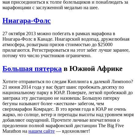
мая присоединиться к толпе болельщиков и понаблюдать за
марафонцами с заслуженной медалью на шее.
Ниагара-Фолс
27 октября 2013 можно побегать в рамках марафона в
Ниагара-Фолс в Канаде. Ниагарский водопад, дружелюбная
атмосфера, розыгрыш призов стоимостью до $25000
прилагаются. Регистрироваться на этот забег лучше заранее,
потому что число участников ограничено.
Большая пятерка
в Южной Африке
Хотите отправиться по следам Киплинга к далекой Лимпопо?
21 июня 2014 года у вас будет шанс пробежать десятку по
национальному парку в ЮАР. Поверьте, легкой пробежкой до
завтрака эту дистанцию не назовешь: Большую пятерку
бегуны называют более «жестким» забегом, чем
сверхмарафон Комрадес. В это время года в ЮАР не очень
жарко, но солнце, ветер и перепады высоты над уровнем моря
добавляют ощущений. Прочтите личные впечатления о
предолении полной марафонской дистанции The Big Five
Marathon на
нашем сайте
— вдохновляет!