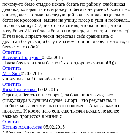
почему-то было стыдно начать бегать по району..слабенькая
девочка, которая и стометровку то бегать не умеет. Свой страх
я преодолела только на следующий год, купила специально
беговые кроссовки, вышла на улицу, плеер в уши и побежала..
недолго, минут 5-7, но этого хватило, чтобы понять, что я
хочу бегать! И сейчас я бегаю и в дождь, и в снег, и в гололед!
И главное, я практически перестала себя сравнивать с
другими бегунами, я бегу не за кем-то и не впереди кого-то, я
бегу сама с собой!
Ответить
Василий Подгузов
05.02.2015
"Глаза боятся, а ноги бегают" - как здорово сказано!!!)))
Ответить
Mak Sim
05.02.2015
я прям как ты ! Спасибо за статью !
Ответить
Лиза Правикова
05.02.2015
Сергей, а бег это и не спорт (для большинства-то), это
физкультура в лучшем случае. Спорт - это результаты, и
вообще, когда вся жизнь на это положена. А когда важнее
процесс... И кроме него есть еще тысячи всяких не менее
важных процессов в жизни :)
Ответить
Ксения Афанасьева
05.02.2015
@Сергей Сорокин, вы огромный молодец и, безусловно,