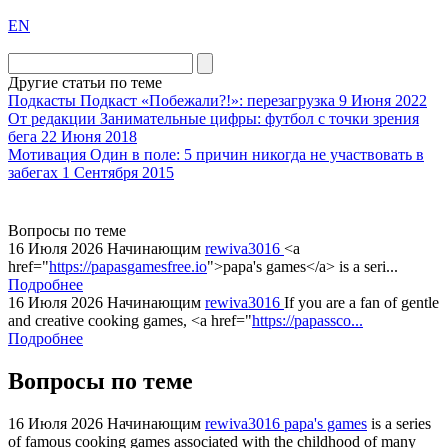
exact
EN
the
division
agent
Другие статьи по теме
watch
Подкасты
Подкаст «Побежали?!»: перезагрузка
9 Июня 2022
replica
От редакции
Занимательные цифры: футбол с точки зрения
бега
22 Июня 2018
showcases
Мотивация
Один в поле: 5 причин никогда не участвовать в
substantial
забегах
1 Сентября 2015
areas.
swiss
replica
Вопросы по теме
bvlgari
16 Июля 2026
Начинающим
rewiva3016
<a
href="
https://papasgamesfree.io
">papa's games</a> is a seri...
watches
Подробнее
+maserati
16 Июля 2026
Начинающим
rewiva3016
If you are a fan of gentle
online
and creative cooking games, <a href="
https://papassco...
for
Подробнее
cheap
Вопросы по теме
sale.
https://ylfactoryrolex.com/
hilarity
16 Июля 2026
Начинающим
rewiva3016
papa's games
is a series
of famous cooking games associated with the childhood of many
exceptional