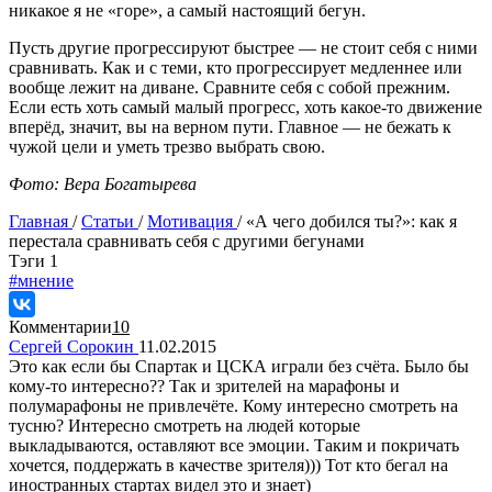
никакое я не «горе», а самый настоящий бегун.
Пусть другие прогрессируют быстрее — не стоит себя с ними
сравнивать. Как и с теми, кто прогрессирует медленнее или
вообще лежит на диване. Сравните себя с собой прежним.
Если есть хоть самый малый прогресс, хоть какое-то движение
вперёд, значит, вы на верном пути. Главное — не бежать к
чужой цели и уметь трезво выбрать свою.
Фото: Вера Богатырева
Главная
/
Статьи
/
Мотивация
/
«А чего добился ты?»: как я
перестала сравнивать себя с другими бегунами
Tэги
1
#мнение
Комментарии
10
Сергей Сорокин
11.02.2015
Это как если бы Спартак и ЦСКА играли без счёта. Было бы
кому-то интересно?? Так и зрителей на марафоны и
полумарафоны не привлечёте. Кому интересно смотреть на
тусню? Интересно смотреть на людей которые
выкладываются, оставляют все эмоции. Таким и покричать
хочется, поддержать в качестве зрителя))) Тот кто бегал на
иностранных стартах видел это и знает)