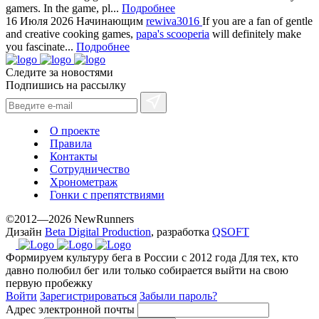
gamers. In the game, pl...
Подробнее
method.
16 Июля 2026
Начинающим
rewiva3016
If you are a fan of gentle
www.yvessaintlaurent.to
and creative cooking games,
papa's scooperia
will definitely make
with
you fascinate...
Подробнее
the
Следите за новостями
best
Подпишись на рассылку
prices.
О проекте
Правила
Контакты
Сотрудничество
Хронометраж
Гонки с препятствиями
©2012—2026 NewRunners
Дизайн
Beta Digital Production
, разработка
QSOFT
Формируем культуру бега в России с 2012 года
Для тех, кто
давно полюбил бег или только собирается выйти на свою
первую пробежку
Войти
Зарегистрироваться
Забыли пароль?
Адрес электронной почты