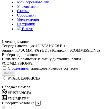
Мои соревнования
Упоминания
Статьи
Сообщения
Уведомления
Настройки
Выйти
Смена дистанции
Текущая дистанция:
#DISTANCE#
Вы
оплатили:
#SUMM_PAYED#
a
Комиссия:
#COMMISSION#
a
Выберите дистанцию
Внимание
Комиссия за смену дистанции равна
#COMMISSION#
a
С
условиями
трансфера номеров согласен
Далее
#VALUE##PRICE#
Передача номера
#DISTANCE#
#NUMBER#
Выберите человека