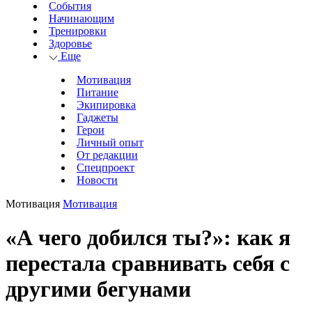
События
Начинающим
Тренировки
Здоровье
Еще
Мотивация
Питание
Экипировка
Гаджеты
Герои
Личный опыт
От редакции
Спецпроект
Новости
Мотивация
Мотивация
«А чего добился ты?»: как я
перестала сравнивать себя с
другими бегунами