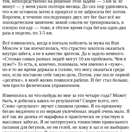
тем, непосредственно на решение этой задачи — 5 км за 30
минут — у меня ушло полтора месяца. До сих пор удивляюсь,
что я не оставила затею в процессе и не забросила бег потом.
Впрочем, в течение последующих двух лет бег был всё же
эпизодическим занятием: зимой совсем не тренировалась, в
плохую погоду — тоже, в тёплое время года бегала один-два
раза в неделю, по 3-5 км.
Всё изменилось, когда я поехала поболеть за мужа на Run
Moscow и так впечатлилась, что страстно захотела оказаться
внутри забега, а не в качестве зрителя. Да и задело немного:
«Столько самых разных людей могут 10 км пробежать. Чем я
хуже?» То есть, я, конечно, понимала, чем именно я «хуже»,
но в то же время держала в голове, что могу оказаться среди
них, если поставлю себе такую цель. Потом, уже после первой
«десятки», в моей жизни появился parkrun. И бег стал больше,
чем просто физическим упражнением.
Изменилось ли что-нибудь во мне за эти четыре года? Может
быть, я добилась каких-то результатов? Скорее всего, нет.
Слово «результат» звучит слишком громко. Я по-прежнему
бегаю медленно и по меркам увлечённых людей очень мало. Я
всё так же далека от марафона и практически не участвую в
массовых забегах. Я не интересуюсь тонкостями правильного
питания для бегунов, не ем гелей, не хожу в зал и не выбираю