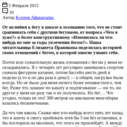
5 Февраля 2015
10
Автор
Ксения Афанасьева
От нелюбви к бегу в школе к осознанию того, что не стоит
сравнивать себя с другими бегунами, от вопроса «Чем я
хуже?» к более конструктивному «Изменилось ли что-
нибудь во мне за годы увлечения бегом?». Наша
читательница Елизавета Правикова поделилась историей
своих отношений с бегом, в которой многие узнают себя.
Почти всю сознательную жизнь отношения с бегом у меня не
складывались. Я с четырёх лет регулярно занималась спортом:
сначала фигурное катание, потом бассейн шесть дней в
неделю (а то и по два раза в день!) — в общем, нагрузки были
всегда. Но не было для меня ничего более ненавистного, чем
бег. Разве что лазание по канату и подтягивание — ни то, ни
другое у меня ни разу так и не получилось. Но бег… Что
угодно, только не это! 300 метров на школьном многоборье
казались бесконечными.
Да что там школа. Скажи мне кто-нибудь всего пять лет назад,
что я захочу и смогу пробежать хотя бы 5 км без остановки, я
бы поспорила на миллион, что этого не произойдёт. А между