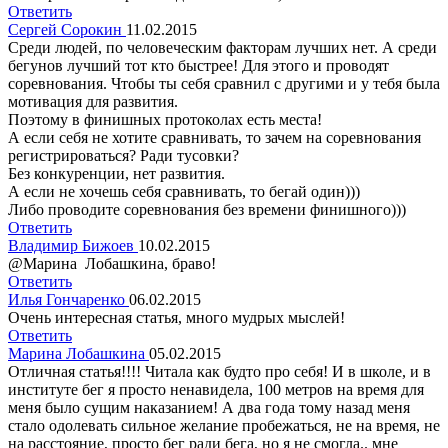
Ответить
Сергей Сорокин
11.02.2015
Среди людей, по человеческим факторам лучших нет. А среди
бегунов лучший тот кто быстрее! Для этого и проводят
соревнования. Чтобы ты себя сравнил с другими и у тебя была
мотивация для развития.
Поэтому в финишных протоколах есть места!
А если себя не хотите сравнивать, то зачем на соревнования
регистрироваться? Ради тусовки?
Без конкуренции, нет развития.
А если не хочешь себя сравнивать, то бегай один)))
Либо проводите соревнования без времени финишного)))
Ответить
Владимир Бижоев
10.02.2015
@Марина Лобашкина, браво!
Ответить
Илья Гончаренко
06.02.2015
Очень интересная статья, много мудрых мыслей!
Ответить
Марина Лобашкина
05.02.2015
Отличная статья!!!! Читала как будто про себя! И в школе, и в
институте бег я просто ненавидела, 100 метров на время для
меня было сущим наказанием! А два года тому назад меня
стало одолевать сильное желание пробежаться, не на время, не
на расстояние, просто бег ради бега, но я не смогла.. мне