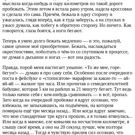
мыслила когда-нибудь и пару километров по такой дороге
пробежать. Этим летом я встала рано утром, надела кроссовки
и сделала это сама. Причём, бежала в одну сторону и
ужасалась, глядя вперёд, как я туда заберусь, а на спусках в
ужасе думала, как побегу в обратную сторону. Но ничего. Как
говорится, глаза боятся, а ноги бегают.
Теперь я умею долго бежать медленно — и это, пожалуй,
самое ценное моё приобретение. Бежать, наслаждаться
окрестностями, поболтать о чём-то со спутником в процессе,
не думая о дыхании и ногах — вот она радость.
Правда, порой меня настигает уныние. «То же мне, горе-
бегун!» — думаю я про саму себя. Особенно после очередного
поста в фейсбуке о «стописятом» марафоне за какие-то — ай-
яй-яй — жалкие три часа. Или прочитав о семидесятилетней
бабушке, которая 5 км на parkrun за 21 минуту бегает. Тут ведь
только начни себя с кем-нибудь сравнивать — и всё, пропал.
Зато когда на очередной пробежке я вдруг осознаю, что
взбежала, не запыхавшись, на подъёмчик, на котором
помирала ещё три месяца назад... Или когда вдруг замечаю,
что мои стандартные три круга прошли, а я только втянулась...
Или когда в манеже, еле ковыляя на несчастном километре, я
слышу своё время, а оно на 20 секунд лучше, чем полтора
месяца назад… Тогда я чувствую прилив сил осознаю, что