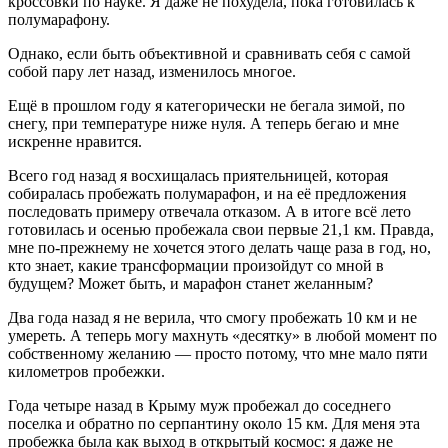
кроссовки по науке. Я даже не похудела, пока готовилась к
полумарафону.
Однако, если быть объективной и сравнивать себя с самой
собой пару лет назад, изменилось многое.
Ещё в прошлом году я категорически не бегала зимой, по
снегу, при температуре ниже нуля. А теперь бегаю и мне
искренне нравится.
Всего год назад я восхищалась приятельницей, которая
собиралась пробежать полумарафон, и на её предложения
последовать примеру отвечала отказом. А в итоге всё лето
готовилась и осенью пробежала свои первые 21,1 км. Правда,
мне по-прежнему не хочется этого делать чаще раза в год, но,
кто знает, какие трансформации произойдут со мной в
будущем? Может быть, и марафон станет желанным?
Два года назад я не верила, что смогу пробежать 10 км и не
умереть. А теперь могу махнуть «десятку» в любой момент по
собственному желанию — просто потому, что мне мало пяти
километров пробежки.
Года четыре назад в Крыму муж пробежал до соседнего
поселка и обратно по серпантину около 15 км. Для меня эта
пробежка была как выход в открытый космос: я даже не