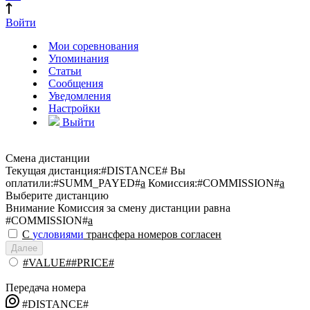
Войти
Мои соревнования
Упоминания
Статьи
Сообщения
Уведомления
Настройки
Выйти
Смена дистанции
Текущая дистанция:
#DISTANCE#
Вы
оплатили:
#SUMM_PAYED#
a
Комиссия:
#COMMISSION#
a
Выберите дистанцию
Внимание
Комиссия за смену дистанции равна
#COMMISSION#
a
С
условиями
трансфера номеров согласен
Далее
#VALUE##PRICE#
Передача номера
#DISTANCE#