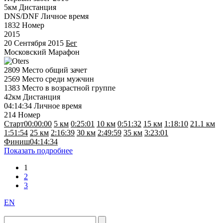
5км
Дистанция
DNS/DNF
Личное время
1832
Номер
2015
20 Сентября 2015
Бег
Московский Марафон
2809
Место общий зачет
2569
Место среди мужчин
1383
Место в возрастной группе
42км
Дистанция
04:14:34
Личное время
214
Номер
Старт
00:00:00
5 км
0:25:01
10 км
0:51:32
15 км
1:18:10
21.1 км
1:51:54
25 км
2:16:39
30 км
2:49:59
35 км
3:23:01
Финиш
04:14:34
Показать подробнее
1
2
3
EN