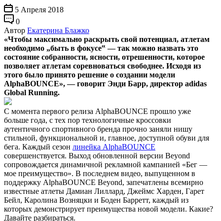
5 Апреля 2018
0
Автор
Екатерина Блажко
«Чтобы максимально раскрыть свой потенциал, атлетам
необходимо „быть в фокусе‟ — так можно назвать это
состояние собранности, ясности, отрешенности, которое
позволяет атлетам соревноваться свободнее. Исходя из
этого было принято решение о создании модели
AlphaBOUNCE», — говорит Энди Барр, директор adidas
Global Running.
С момента первого релиза AlphaBOUNCE прошло уже
больше года, с тех пор технологичные кроссовки
аутентичного спортивного бренда прочно заняли нишу
стильной, функциональной и, главное, доступной обуви для
бега. Каждый сезон
линейка AlphaBOUNCE
совершенствуется. Выход обновленной версии Beyond
сопровождается динамичной рекламной кампанией «Бег —
мое преимущество». В последнем видео, выпущенном в
поддержку AlphaBOUNCE Beyond, запечатлены всемирно
известные атлеты Дамиан Лиллард, Джеймс Харден, Гарет
Бейл, Каролина Возняцки и Боден Барретт, каждый из
которых демонстрирует преимущества новой модели. Какие?
Давайте разбираться.