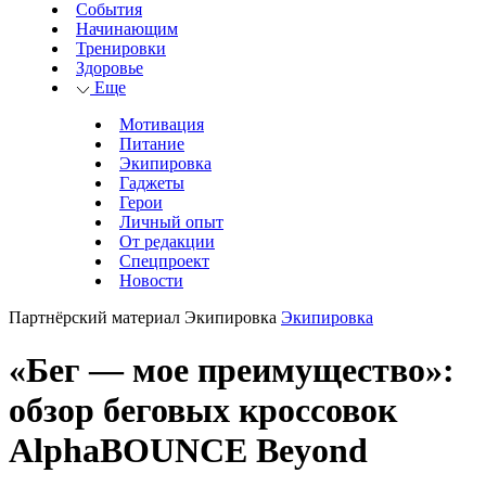
События
Начинающим
Тренировки
Здоровье
Еще
Мотивация
Питание
Экипировка
Гаджеты
Герои
Личный опыт
От редакции
Спецпроект
Новости
Партнёрский материал
Экипировка
Экипировка
«Бег — мое преимущество»:
обзор беговых кроссовок
AlphaBOUNCE Beyond