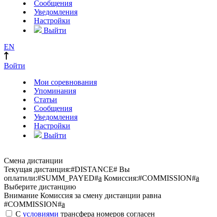
Сообщения
Уведомления
Настройки
Выйти
EN
Войти
Мои соревнования
Упоминания
Статьи
Сообщения
Уведомления
Настройки
Выйти
Смена дистанции
Текущая дистанция:
#DISTANCE#
Вы
оплатили:
#SUMM_PAYED#
a
Комиссия:
#COMMISSION#
a
Выберите дистанцию
Внимание
Комиссия за смену дистанции равна
#COMMISSION#
a
С
условиями
трансфера номеров согласен