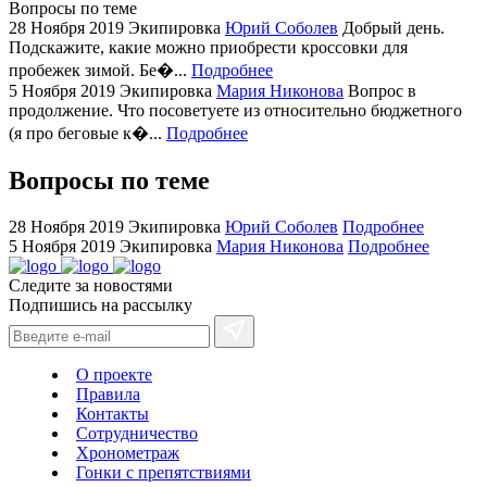
Вопросы по теме
replica
28 Ноября 2019
Экипировка
Юрий Соболев
Добрый день.
bvlgari
Подскажите, какие можно приобрести кроссовки для
watches
пробежек зимой. Бе�...
Подробнее
5 Ноября 2019
Экипировка
Мария Никонова
Вопрос в
+maserati
продолжение. Что посоветуете из относительно бюджетного
online
(я про беговые к�...
Подробнее
for
cheap
Вопросы по теме
sale.
https://ylfactoryrolex.com/
28 Ноября 2019
Экипировка
Юрий Соболев
Подробнее
hilarity
5 Ноября 2019
Экипировка
Мария Никонова
Подробнее
exceptional
method.
Следите за новостями
Подпишись на рассылку
www.yvessaintlaurent.to
with
the
О проекте
best
Правила
prices.
Контакты
Сотрудничество
Хронометраж
Гонки с препятствиями