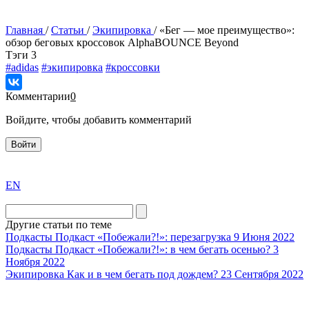
Главная
/
Статьи
/
Экипировка
/
«Бег — мое преимущество»:
обзор беговых кроссовок AlphaBOUNCE Beyond
Tэги
3
#adidas
#экипировка
#кроссовки
Комментарии
0
Войдите, чтобы добавить комментарий
Войти
exact
EN
the
division
agent
Другие статьи по теме
watch
Подкасты
Подкаст «Побежали?!»: перезагрузка
9 Июня 2022
replica
Подкасты
Подкаст «Побежали?!»: в чем бегать осенью?
3
Ноября 2022
showcases
Экипировка
Как и в чем бегать под дождем?
23 Сентября 2022
substantial
areas.
swiss