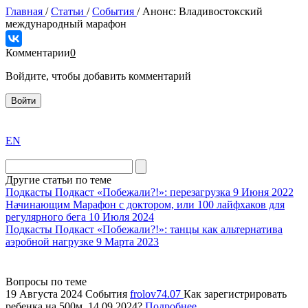
Главная
/
Статьи
/
События
/
Анонс: Владивостокский
международный марафон
Комментарии
0
Войдите, чтобы добавить комментарий
Войти
exact
EN
the
division
agent
Другие статьи по теме
watch
Подкасты
Подкаст «Побежали?!»: перезагрузка
9 Июня 2022
replica
Начинающим
Марафон с доктором, или 100 лайфхаков для
регулярного бега
10 Июля 2024
showcases
Подкасты
Подкаст «Побежали?!»: танцы как альтернатива
substantial
аэробной нагрузке
9 Марта 2023
areas.
swiss
replica
Вопросы по теме
bvlgari
19 Августа 2024
События
frolov74.07
Как зарегистрировать
ребенка на 500м, 14.09.2024?
Подробнее