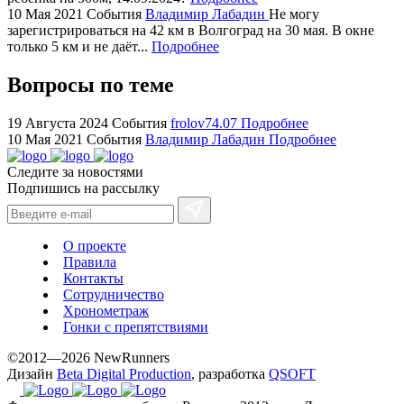
watches
10 Мая 2021
События
Владимир Лабадин
Не могу
+maserati
зарегистрироваться на 42 км в Волгоград на 30 мая. В окне
online
только 5 км и не даёт...
Подробнее
for
cheap
Вопросы по теме
sale.
https://ylfactoryrolex.com/
19 Августа 2024
События
frolov74.07
Подробнее
hilarity
10 Мая 2021
События
Владимир Лабадин
Подробнее
exceptional
Следите за новостями
method.
Подпишись на рассылку
www.yvessaintlaurent.to
with
the
О проекте
best
Правила
prices.
Контакты
Сотрудничество
Хронометраж
Гонки с препятствиями
©2012—2026 NewRunners
Дизайн
Beta Digital Production
, разработка
QSOFT