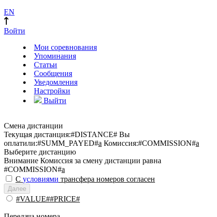
EN
Войти
Мои соревнования
Упоминания
Статьи
Сообщения
Уведомления
Настройки
Выйти
Смена дистанции
Текущая дистанция:
#DISTANCE#
Вы
оплатили:
#SUMM_PAYED#
a
Комиссия:
#COMMISSION#
a
Выберите дистанцию
Внимание
Комиссия за смену дистанции равна
#COMMISSION#
a
С
условиями
трансфера номеров согласен
Далее
#VALUE##PRICE#
Передача номера