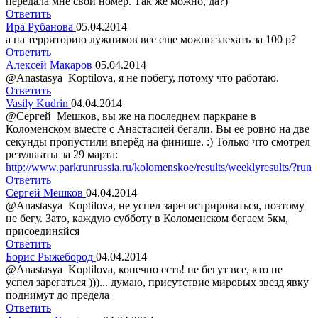
передала мне свой номер. Так же можно, да?)
Ответить
Ира Рубанова
05.04.2014
а на территорию лужников все еще можно заехать за 100 р?
Ответить
Алексей Макаров
05.04.2014
@Anastasya Koptilova, я не побегу, потому что работаю.
Ответить
Vasily Kudrin
04.04.2014
@Сергей Мешков, вы же на последнем паркране в
Коломенском вместе с Анастасией бегали. Вы её ровно на две
секунды пропустили вперёд на финише. :) Только что смотрел
результаты за 29 марта:
http://www.parkrunrussia.ru/kolomenskoe/results/weeklyresults/?run
Ответить
Сергей Мешков
04.04.2014
@Anastasya Koptilova, не успел зарегистрироваться, поэтому
не бегу. Зато, каждую субботу в Коломенском бегаем 5км,
присоединяйся
Ответить
Борис Рыжебород
04.04.2014
@Anastasya Koptilova, конечно есть! не бегут все, кто не
успел зарегаться )))... думаю, присутствие мировых звезд явку
поднимут до предела
Ответить