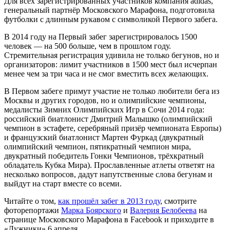
Для всех зарегистрированных участников компания adidas,
генеральный партнёр Московского Марафона, подготовила
футболки с длинным рукавом с символикой Первого забега.
В 2014 году на Первый забег зарегистрировалось 1500
человек — на 500 больше, чем в прошлом году.
Стремительная регистрация удивила не только бегунов, но и
организаторов: лимит участников в 1500 мест был исчерпан
менее чем за три часа и не смог вместить всех желающих.
В Первом забеге примут участие не только любители бега из
Москвы и других городов, но и олимпийские чемпионы,
медалисты Зимних Олимпийских Игр в Сочи 2014 года:
российский биатлонист Дмитрий Малышко (олимпийский
чемпион в эстафете, серебряный призёр чемпионата Европы)
и французский биатлонист Мартен Фуркад (двукратный
олимпийский чемпион, пятикратный чемпион мира,
двукратный победитель Гонки Чемпионов, трёхкратный
обладатель Кубка Мира). Прославленные атлеты ответят на
несколько вопросов, дадут напутственные слова бегунам и
выйдут на старт вместе со всеми.
Читайте о том,
как прошёл забег в 2013 году
, смотрите
фоторепортажи
Марка Боярского
и
Валерия Белобеева
на
странице Московского Марафона в Facebook и приходите в
«Лужники» 6 апреля.