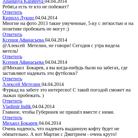
Anastasya Karateeva
04.04.2014
Ребят,а есть те кто не побежит?
Ответить
Кирилл Лукин
04.04.2014
Многие на фото 2013 такие умученные, 5-ку с легкостью и на
позитиве пробежать не могут ;)
Ответить
Ксения Афанасьева
04.04.2014
@Алексей Метелин, не говори! Сегодня с утра видела
метель!
Ответить
Ксения Афанасьева
04.04.2014
@Михаил Бокарев, а вы когда-нибудь были на забегах, где
заставляют надевать эти футболки?
Ответить
Алексей Метелин
04.04.2014
Фуркад на забеге это интересно! С такой погодой сможет на
лыжах пробежать. )
Ответить
Vladimir Indik
04.04.2014
Главное, чтобы Губерниев не пришёл вместе с ними.
Ответить
Михаил Бокарев
04.04.2014
Очень надеюсь, что надевать выданную кофту будет не
обязательно. А вот Мартан с Дмитрием - очень круто!