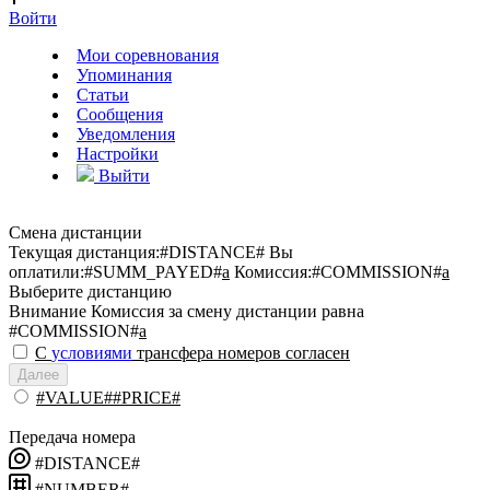
Войти
Мои соревнования
Упоминания
Статьи
Сообщения
Уведомления
Настройки
Выйти
Смена дистанции
Текущая дистанция:
#DISTANCE#
Вы
оплатили:
#SUMM_PAYED#
a
Комиссия:
#COMMISSION#
a
Выберите дистанцию
Внимание
Комиссия за смену дистанции равна
#COMMISSION#
a
С
условиями
трансфера номеров согласен
Далее
#VALUE##PRICE#
Передача номера
#DISTANCE#
#NUMBER#