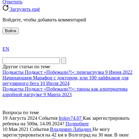
Ответить
Загрузить ещё
Войдите, чтобы добавить комментарий
Войти
exact
EN
the
division
agent
Другие статьи по теме
watch
Подкасты
Подкаст «Побежали?!»: перезагрузка
9 Июня 2022
replica
Начинающим
Марафон с доктором, или 100 лайфхаков для
регулярного бега
10 Июля 2024
showcases
Подкасты
Подкаст «Побежали?!»: танцы как альтернатива
substantial
аэробной нагрузке
9 Марта 2023
areas.
swiss
replica
Вопросы по теме
bvlgari
19 Августа 2024
События
frolov74.07
Как зарегистрировать
ребенка на 500м, 14.09.2024?
Подробнее
watches
10 Мая 2021
События
Владимир Лабадин
Не могу
+maserati
зарегистрироваться на 42 км в Волгоград на 30 мая. В окне
online