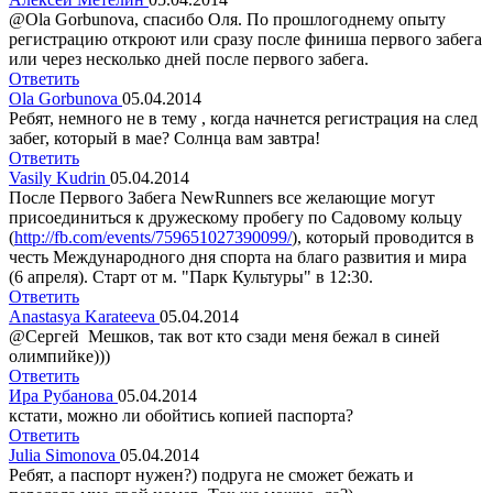
@Ola Gorbunova, спасибо Оля. По прошлогоднему опыту
регистрацию откроют или сразу после финиша первого забега
или через несколько дней после первого забега.
Ответить
Ola Gorbunova
05.04.2014
Ребят, немного не в тему , когда начнется регистрация на след
забег, который в мае? Солнца вам завтра!
Ответить
Vasily Kudrin
05.04.2014
После Первого Забега NewRunners все желающие могут
присоединиться к дружескому пробегу по Садовому кольцу
(
http://fb.com/events/759651027390099/
), который проводится в
честь Международного дня спорта на благо развития и мира
(6 апреля). Старт от м. "Парк Культуры" в 12:30.
Ответить
Anastasya Karateeva
05.04.2014
@Сергей Мешков, так вот кто сзади меня бежал в синей
олимпийке)))
Ответить
Ира Рубанова
05.04.2014
кстати, можно ли обойтись копией паспорта?
Ответить
Julia Simonova
05.04.2014
Ребят, а паспорт нужен?) подруга не сможет бежать и