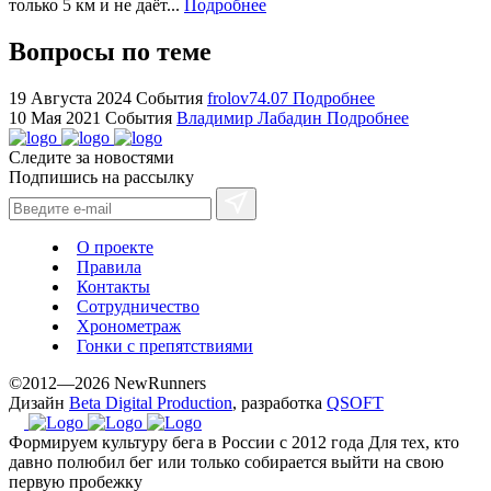
только 5 км и не даёт...
Подробнее
for
cheap
Вопросы по теме
sale.
https://ylfactoryrolex.com/
19 Августа 2024
События
frolov74.07
Подробнее
hilarity
10 Мая 2021
События
Владимир Лабадин
Подробнее
exceptional
Следите за новостями
method.
Подпишись на рассылку
www.yvessaintlaurent.to
with
the
О проекте
best
Правила
prices.
Контакты
Сотрудничество
Хронометраж
Гонки с препятствиями
©2012—2026 NewRunners
Дизайн
Beta Digital Production
, разработка
QSOFT
Формируем культуру бега в России с 2012 года
Для тех, кто
давно полюбил бег или только собирается выйти на свою
первую пробежку