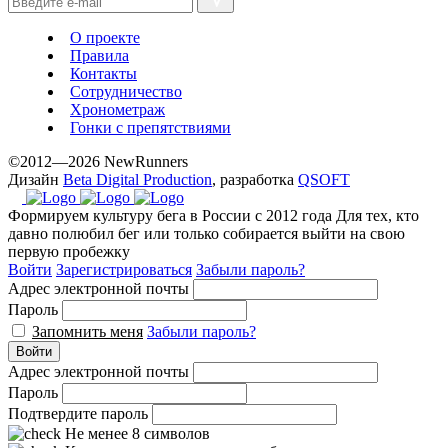
with
the
О проекте
best
Правила
prices.
Контакты
Сотрудничество
Хронометраж
Гонки с препятствиями
©2012—2026 NewRunners
Дизайн
Beta Digital Production
, разработка
QSOFT
Формируем культуру бега в России с 2012 года
Для тех, кто
давно полюбил бег или только собирается выйти на свою
первую пробежку
Войти
Зарегистрироваться
Забыли пароль?
Адрес электронной почты
Пароль
Запомнить меня
Забыли пароль?
Войти
Адрес электронной почты
Пароль
Подтвердите пароль
Не менее 8 символов