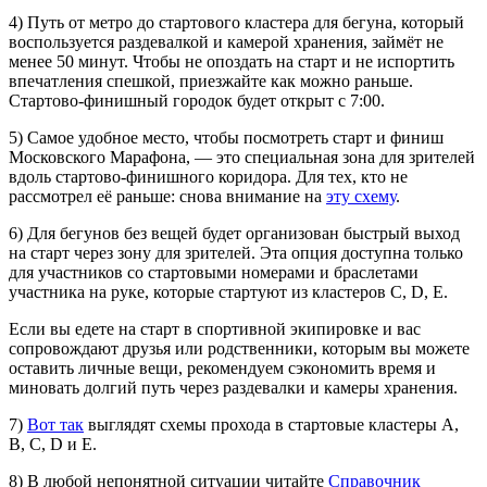
4) Путь от метро до стартового кластера для бегуна, который
воспользуется раздевалкой и камерой хранения, займёт не
менее 50 минут. Чтобы не опоздать на старт и не испортить
впечатления спешкой, приезжайте как можно раньше.
Стартово-финишный городок будет открыт с 7:00.
5) Самое удобное место, чтобы посмотреть старт и финиш
Московского Марафона, — это специальная зона для зрителей
вдоль стартово-финишного коридора. Для тех, кто не
рассмотрел её раньше: снова внимание на
эту схему
.
6) Для бегунов без вещей будет организован быстрый выход
на старт через зону для зрителей. Эта опция доступна только
для участников со стартовыми номерами и браслетами
участника на руке, которые стартуют из кластеров C, D, E.
Если вы едете на старт в спортивной экипировке и вас
сопровождают друзья или родственники, которым вы можете
оставить личные вещи, рекомендуем сэкономить время и
миновать долгий путь через раздевалки и камеры хранения.
7)
Вот так
выглядят схемы прохода в стартовые кластеры A,
B, C, D и E.
8) В любой непонятной ситуации читайте
Справочник