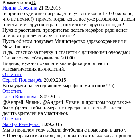
Комментарии
16
Ирина Терехина
21.09.2015
неприятно удивило награждение участников в 17-00 (хорошо,
что не ночью!), причем тогда, когда все уже разошлись, а люди
приехали из другой страны, пожилые из других городов!
Нужно расставить приоритеты: делать марафон ради денег
или для привлечения участников?
Пусть об этом подумает Министерство здравоохранения и
New Runners.
И да...спасибо за гречку и спагетти с длиннющей очередью!
Три человека обслуживали 20 000.
Видимо, нужно повышать квалификацию в части
математических вычислений.
Ответить
Сергей Пономарёв
20.09.2015
Всем удачи на сегодняшнем марафоне миньонов!!! ))
Ответить
Taisia Romanova
18.09.2015
@Андрей Чивин, @Андрей Чивин, в прошлом году так же
было ))) это чтобы номера не передавали , и чтобы легче
делить зрителей на участников
Ответить
Natalya Peredyora
18.09.2015
Мы в прошлом году забыли футболки с номерами в авто у
м.Преображенская площадь, поняли это только когда пришли