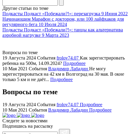
agent
Другие статьи по теме
watch
Подкасты
Подкаст «Побежали?!»: перезагрузка
9 Июня 2022
replica
Начинающим
Марафон с доктором, или 100 лайфхаков для
регулярного бега
10 Июля 2024
showcases
Подкасты
Подкаст «Побежали?!»: танцы как альтернатива
substantial
аэробной нагрузке
9 Марта 2023
areas.
swiss
replica
Вопросы по теме
bvlgari
19 Августа 2024
События
frolov74.07
Как зарегистрировать
ребенка на 500м, 14.09.2024?
Подробнее
watches
10 Мая 2021
События
Владимир Лабадин
Не могу
+maserati
зарегистрироваться на 42 км в Волгоград на 30 мая. В окне
online
только 5 км и не даёт...
Подробнее
for
cheap
Вопросы по теме
sale.
https://ylfactoryrolex.com/
19 Августа 2024
События
frolov74.07
Подробнее
hilarity
10 Мая 2021
События
Владимир Лабадин
Подробнее
exceptional
Следите за новостями
method.
Подпишись на рассылку
www.yvessaintlaurent.to