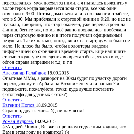
переодеваться, муж поехал за ними, а я пыталась выяснить у
волонтеров когда закрывается зона старта, все как один
отвечали в 9:00. Потом дома вычитали в положении о забеге,
что в 9:30. Мы прибежали к стартовой линии в 9:20, но нас не
пускали, говорили, что старт окончен, уже перенастроен на
финиш, бегите так, но мы всё равно прорвались, пробежали
через стартовую линию и в итоге получили официальный
результат. Таких как мы, опоздавших на старт, думаю было не
мало. Не плохо бы было, чтобы волонтеры владели
информацией об окончании времени старта. Еще напишите
статью о культуре поведения во время забега, что-то вроде
обгон справа запрещен и т.д. и т.п.
Ответить
Александр Галайдюк
18.09.2015
Опытные ММы, а разворот на 30км будет по участку дороги
переходящему из Арбата на Воздвиженку или раньше? и
подскажите, пожалуйста, точки куда лучше поставить
фотографа для удачных фоток?)
Ответить
Евгений Попов
18.09.2015
Страшно, друзья мои... Удачи нам всем!
Ответить
Роман Кудряев
18.09.2015
@Андрей Чивин, Вы же в прошлом году с ним ходили, что
Вам в этом году не нравится? )))