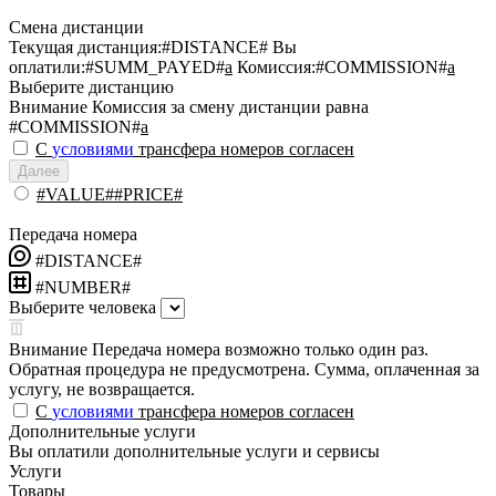
Смена дистанции
Текущая дистанция:
#DISTANCE#
Вы
оплатили:
#SUMM_PAYED#
a
Комиссия:
#COMMISSION#
a
Выберите дистанцию
Внимание
Комиссия за смену дистанции равна
#COMMISSION#
a
С
условиями
трансфера номеров согласен
Далее
#VALUE##PRICE#
Передача номера
#DISTANCE#
#NUMBER#
Выберите человека
Внимание
Передача номера возможно только один раз.
Обратная процедура не предусмотрена. Сумма, оплаченная за
услугу, не возвращается.
С
условиями
трансфера номеров согласен
Дополнительные услуги
Вы оплатили дополнительные услуги и сервисы
Услуги
Товары