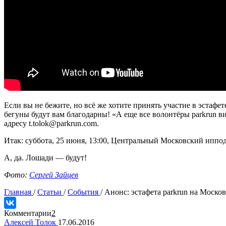
Если вы не бежите, но всё же хотите принять участие в эстаф
бегуны будут вам благодарны! «А еще все волонтёры parkrun в
адресу t.tolok@parkrun.com.
Итак: суббота, 25 июня, 13:00, Центральный Московский ипподр
А, да. Лошади — будут!
Фото:
Сергей Зайцев
Главная
/
Статьи
/
События
/
Анонс: эстафета parkrun на Моско
Комментарии
2
Алексей Толок
17.06.2016