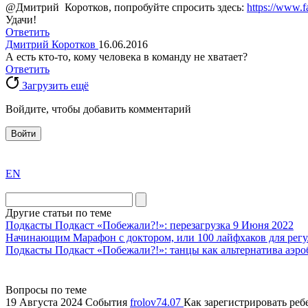
@Дмитрий Коротков, попробуйте спросить здесь:
https://www.
Удачи!
Ответить
Дмитрий Коротков
16.06.2016
А есть кто-то, кому человека в команду не хватает?
Ответить
Загрузить ещё
Войдите, чтобы добавить комментарий
Войти
exact
EN
the
division
agent
Другие статьи по теме
watch
Подкасты
Подкаст «Побежали?!»: перезагрузка
9 Июня 2022
replica
Начинающим
Марафон с доктором, или 100 лайфхаков для регу
Подкасты
Подкаст «Побежали?!»: танцы как альтернатива аэро
showcases
substantial
areas.
Вопросы по теме
swiss
19 Августа 2024
События
frolov74.07
Как зарегистрировать ребе