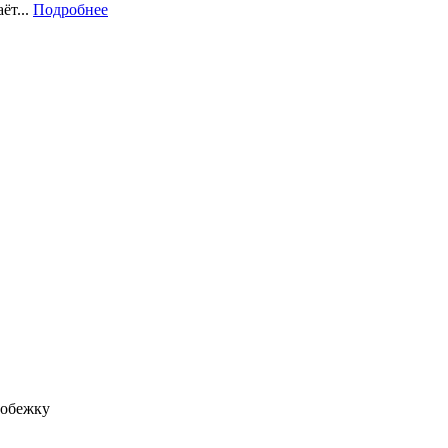
ёт...
Подробнее
робежку