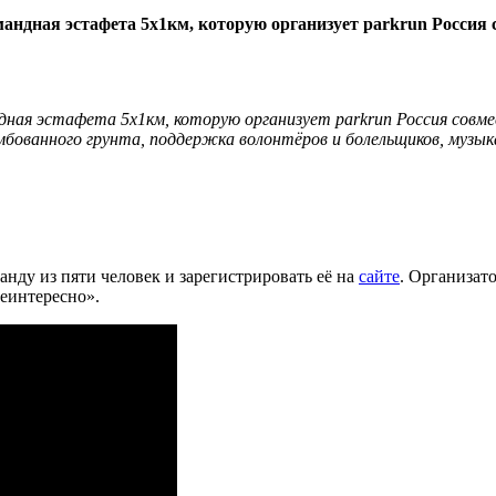
мандная эстафета 5x1км, которую организует parkrun Россия 
ндная эстафета 5x1км, которую организует parkrun Россия сов
бованного грунта, поддержка волонтёров и болельщиков, музык
манду из пяти человек и зарегистрировать её на
сайте
. Организат
еинтересно».