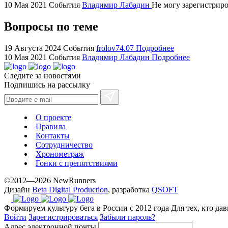
replica
10 Мая 2021
События
Владимир Лабадин
Не могу зарегистриров
bvlgari
Вопросы по теме
watches
+maserati
online
19 Августа 2024
События
frolov74.07
Подробнее
10 Мая 2021
События
Владимир Лабадин
Подробнее
for
cheap
Следите за новостями
sale.
Подпишись на рассылку
https://ylfactoryrolex.com/
hilarity
exceptional
О проекте
method.
Правила
Контакты
www.yvessaintlaurent.to
Сотрудничество
with
Хронометраж
the
Гонки с препятствиями
best
©2012—2026 NewRunners
prices.
Дизайн
Beta Digital Production
, разработка
QSOFT
Формируем культуру бега в России с 2012 года
Для тех, кто да
Войти
Зарегистрироваться
Забыли пароль?
Адрес электронной почты