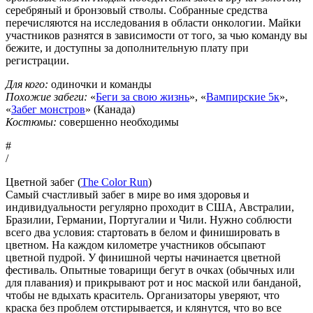
серебряный и бронзовый стволы. Собранные средства
перечисляются на исследования в области онкологии. Майки
участников разнятся в зависимости от того, за чью команду вы
бежите, и доступны за дополнительную плату при
регистрации.
Для кого:
одиночки и команды
Похожие забеги:
«
Беги за свою жизнь
», «
Вампирские 5к
»,
«
Забег монстров
» (Канада)
Костюмы:
совершенно необходимы
#
/
Цветной забег (
The Color Run
)
Самый счастливый забег в мире во имя здоровья и
индивидуальности регулярно проходит в США, Австралии,
Бразилии, Германии, Португалии и Чили. Нужно соблюсти
всего два условия: стартовать в белом и финишировать в
цветном. На каждом километре участников обсыпают
цветной пудрой. У финишной черты начинается цветной
фестиваль. Опытные товарищи бегут в очках (обычных или
для плавания) и прикрывают рот и нос маской или банданой,
чтобы не вдыхать краситель. Организаторы уверяют, что
краска без проблем отстирывается, и клянутся, что во все