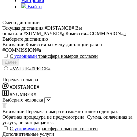
Настройки
Выйти
Смена дистанции
Текущая дистанция:
#DISTANCE#
Вы
оплатили:
#SUMM_PAYED#
a
Комиссия:
#COMMISSION#
a
Выберите дистанцию
Внимание
Комиссия за смену дистанции равна
#COMMISSION#
a
С
условиями
трансфера номеров согласен
Далее
#VALUE##PRICE#
Передача номера
#DISTANCE#
#NUMBER#
Выберите человека
Внимание
Передача номера возможно только один раз.
Обратная процедура не предусмотрена. Сумма, оплаченная за
услугу, не возвращается.
С
условиями
трансфера номеров согласен
Дополнительные услуги