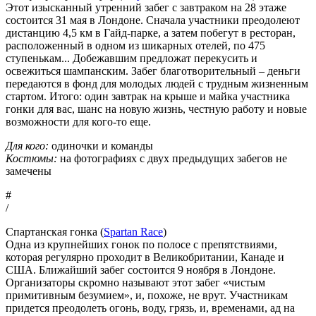
Этот изысканный утренний забег с завтраком на 28 этаже
состоится 31 мая в Лондоне. Сначала участники преодолеют
дистанцию 4,5 км в Гайд-парке, а затем побегут в ресторан,
расположенный в одном из шикарных отелей, по 475
ступенькам... Добежавшим предложат перекусить и
освежиться шампанским. Забег благотворительный – деньги
передаются в фонд для молодых людей с трудным жизненным
стартом. Итого: один завтрак на крыше и майка участника
гонки для вас, шанс на новую жизнь, честную работу и новые
возможности для кого-то еще.
Для кого:
одиночки и команды
Костюмы:
на фотографиях с двух предыдущих забегов не
замечены
#
/
Спартанская гонка (
Spartan Race
)
Одна из крупнейших гонок по полосе с препятствиями,
которая регулярно проходит в Великобритании, Канаде и
США. Ближайший забег состоится 9 ноября в Лондоне.
Организаторы скромно называют этот забег «чистым
примитивным безумием», и, похоже, не врут. Участникам
придется преодолеть огонь, воду, грязь, и, временами, ад на