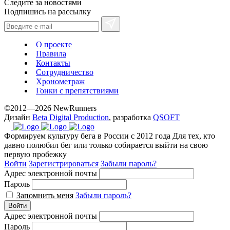
Следите за новостями
method.
Подпишись на рассылку
www.yvessaintlaurent.to
with
the
О проекте
best
Правила
prices.
Контакты
Сотрудничество
Хронометраж
Гонки с препятствиями
©2012—2026 NewRunners
Дизайн
Beta Digital Production
, разработка
QSOFT
Формируем культуру бега в России с 2012 года
Для тех, кто
давно полюбил бег или только собирается выйти на свою
первую пробежку
Войти
Зарегистрироваться
Забыли пароль?
Адрес электронной почты
Пароль
Запомнить меня
Забыли пароль?
Войти
Адрес электронной почты
Пароль