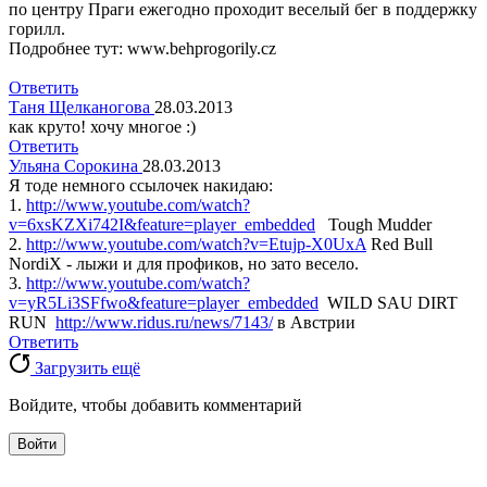
по центру Праги ежегодно проходит веселый бег в поддержку
горилл.
Подробнее тут: www.behprogorily.cz
Ответить
Таня Щелканогова
28.03.2013
как круто! хочу многое :)
Ответить
Ульяна Сорокина
28.03.2013
Я тоде немного ссылочек накидаю:
1.
http://www.youtube.com/watch?
v=6xsKZXi742I&feature=player_embedded
Tough Mudder
2.
http://www.youtube.com/watch?v=Etujp-X0UxA
Red Bull
NordiX - лыжи и для профиков, но зато весело.
3.
http://www.youtube.com/watch?
v=yR5Li3SFfwo&feature=player_embedded
WILD SAU DIRT
RUN
http://www.ridus.ru/news/7143/
в Австрии
Ответить
Загрузить ещё
Войдите, чтобы добавить комментарий
Войти