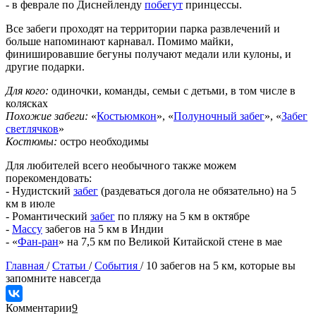
- в феврале по Диснейленду
побегут
принцессы.
Все забеги проходят на территории парка развлечений и
больше напоминают карнавал. Помимо майки,
финишировавшие бегуны получают медали или кулоны, и
другие подарки.
Для кого:
одиночки, команды, семьи с детьми, в том числе в
колясках
Похожие забеги:
«
Костьюмкон
», «
Полуночный забег
», «
Забег
светлячков
»
Костюмы:
остро необходимы
Для любителей всего необычного также можем
порекомендовать:
- Нудистский
забег
(раздеваться догола не обязательно) на 5
км в июле
- Романтический
забег
по пляжу на 5 км в октябре
-
Массу
забегов на 5 км в Индии
- «
Фан-ран
» на 7,5 км по Великой Китайской стене в мае
Главная
/
Статьи
/
События
/
10 забегов на 5 км, которые вы
запомните навсегда
Комментарии
9