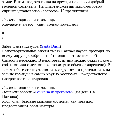
земле. Внимание, это гонка на время, а не старый добрый
грязевой фестиваль! На Спартанском пятикилометровом
спринте установлено «всего-то» 15 препятствий.
Для кого:
одиночки и команды
Карнавальные костюмы:
только помешают
#
/
Забег Санта-Клаусов (
Santa Dash
)
Благотворительные забеги тысяч Санта-Клаусов проходят по
всему миру в декабре — найти один в относительной
близости несложно. В некоторых из них можно бежать даже с
собаками или с детьми в колясках (что обычно запрещено). В
таком забеге стоит участвовать с друзьями и претендовать на
звание команды в самых крутых костюмах. Рождественское
настроение гарантировано!
Для кого:
одиночки и команды
Похожие забеги:
«
Гонка за лепреконом
» (на день Св.
Патрика)
Костюмы:
базовые красные костюмы, как правило,
предоставляют организаторы
#