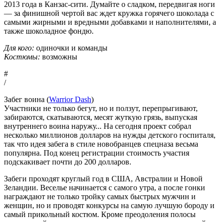
2013 года в Канзас-сити. Думайте о сладком, передвигая ноги
— за финишной чертой вас ждет кружка горячего шоколада с
самыми жирными и вредными добавками и наполнителями, а
также шоколадное фондю.
Для кого:
одиночки и команды
Костюмы:
возможны
#
/
Забег воина (
Warrior Dash
)
Участники не только бегут, но и ползут, перепрыгивают,
забираются, скатываются, месят жуткую грязь, выпуская
внутреннего воина наружу... На сегодня проект собрал
несколько миллионов долларов на нужды детского госпиталя,
так что идея забега в стиле новобранцев спецназа весьма
популярна. Под конец регистрации стоимость участия
подскакивает почти до 200 долларов.
Забеги проходят круглый год в США, Австралии и Новой
Зеландии. Веселье начинается с самого утра, а после гонки
награждают не только тройку самых быстрых мужчин и
женщин, но и проводят конкурсы на самую лучшую бороду и
самый прикольный костюм. Кроме преодоления полосы