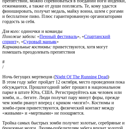
препятствий, можно соревноваться в поедании ноги индейки,
отжиманиях, а также от души поплясать. Те, кому удастся
финишировать, получат медаль, майку воина, шлем с рогами
и бесплатное пиво. Плюс гарантированную организаторами
гордость за себя.
Для кого:
одиночки и команды
Похожие забеги:
«
Пенный фестиваль
», «
Спартанский
спринт
», «
Суровый маньяк
»
Карнавальные костюмы:
приветствуются, хотя могут
помешать преодолевать препятствия
#
/
Ночь бегущих мертвецов (
Night Of The Running Dead
)
В этом году забег пройдет 12 октября, место проведения пока
обсуждается. Прошлогодний забег прошел в национальном
парке в штате Юта, США. Регистрируйтесь как человек или
зомби, и... бегите. Люди получат пару минут форы, прежде
чем зомби рванут вперед с криком «мозги!». Костюмы и
зомби-грим приветствуются, физический контакт между
«живыми» и «мертвыми» не поощряется.
Тройка самых быстрых зомби получит золотые, серебряные и
бронзовые мозги. Людям-победителям забега вручат золотой,