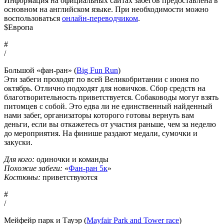
Информация на официальных сайтах забегов предоставлена в
основном на английском языке. При необходимости можно
воспользоваться
онлайн-переводчиком
.
$Европа
#
/
Большой «фан-ран» (
Big Fun Run
)
Эти забеги проходят по всей Великобритании с июня по
октябрь. Отлично подходят для новичков. Сбор средств на
благотворительность приветствуется. Собаководы могут взять
питомцев с собой. Это едва ли не единственный найденный
нами забег, организаторы которого готовы вернуть вам
деньги, если вы откажетесь от участия раньше, чем за неделю
до мероприятия. На финише раздают медали, сумочки и
закуски.
Для кого:
одиночки и команды
Похожие забеги:
«
Фан-ран 5к
»
Костюмы:
приветствуются
#
/
Мейфейр парк и Тауэр (
Mayfair Park and Tower race
)