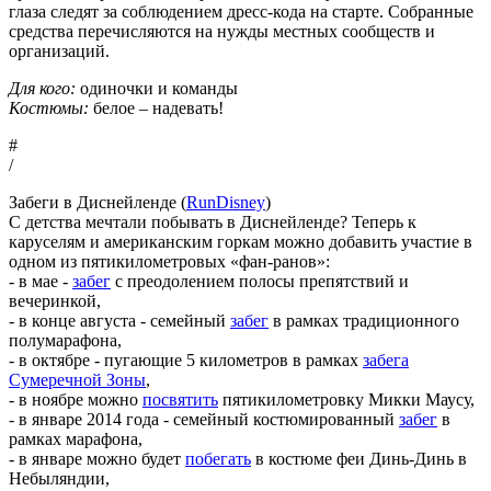
глаза следят за соблюдением дресс-кода на старте. Собранные
средства перечисляются на нужды местных сообществ и
организаций.
Для кого:
одиночки и команды
Костюмы:
белое – надевать!
#
/
Забеги в Диснейленде (
RunDisney
)
С детства мечтали побывать в Диснейленде? Теперь к
каруселям и американским горкам можно добавить участие в
одном из пятикилометровых «фан-ранов»:
- в мае -
забег
с преодолением полосы препятствий и
вечеринкой,
- в конце августа - семейный
забег
в рамках традиционного
полумарафона,
- в октябре - пугающие 5 километров в рамках
забега
Сумеречной Зоны
,
- в ноябре можно
посвятить
пятикилометровку Микки Маусу,
- в январе 2014 года - семейный костюмированный
забег
в
рамках марафона,
- в январе можно будет
побегать
в костюме феи Динь-Динь в
Небыляндии,