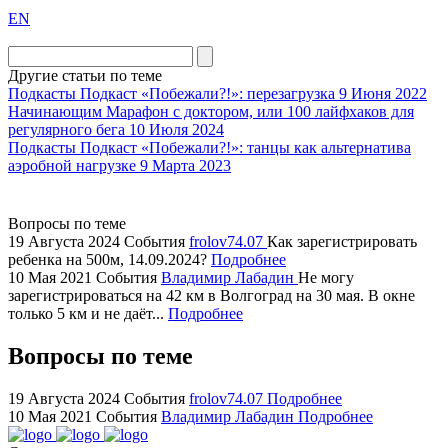
exact
EN
the
division
agent
Другие статьи по теме
watch
Подкасты
Подкаст «Побежали?!»: перезагрузка
9 Июня 2022
replica
Начинающим
Марафон с доктором, или 100 лайфхаков для
регулярного бега
10 Июля 2024
showcases
Подкасты
Подкаст «Побежали?!»: танцы как альтернатива
substantial
аэробной нагрузке
9 Марта 2023
areas.
swiss
replica
Вопросы по теме
bvlgari
19 Августа 2024
События
frolov74.07
Как зарегистрировать
ребенка на 500м, 14.09.2024?
Подробнее
watches
10 Мая 2021
События
Владимир Лабадин
Не могу
+maserati
зарегистрироваться на 42 км в Волгоград на 30 мая. В окне
online
только 5 км и не даёт...
Подробнее
for
cheap
Вопросы по теме
sale.
https://ylfactoryrolex.com/
19 Августа 2024
События
frolov74.07
Подробнее
hilarity
10 Мая 2021
События
Владимир Лабадин
Подробнее
exceptional