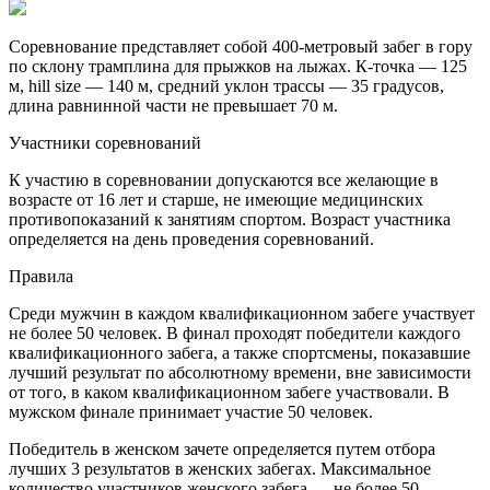
Соревнование представляет собой 400-метровый забег в гору
по склону трамплина для прыжков на лыжах. К-точка — 125
м, hill size — 140 м, средний уклон трассы — 35 градусов,
длина равнинной части не превышает 70 м.
Участники соревнований
К участию в соревновании допускаются все желающие в
возрасте от 16 лет и старше, не имеющие медицинских
противопоказаний к занятиям спортом. Возраст участника
определяется на день проведения соревнований.
Правила
Среди мужчин в каждом квалификационном забеге участвует
не более 50 человек. В финал проходят победители каждого
квалификационного забега, а также спортсмены, показавшие
лучший результат по абсолютному времени, вне зависимости
от того, в каком квалификационном забеге участвовали. В
мужском финале принимает участие 50 человек.
Победитель в женском зачете определяется путем отбора
лучших 3 результатов в женских забегах. Максимальное
количество участников женского забега — не более 50