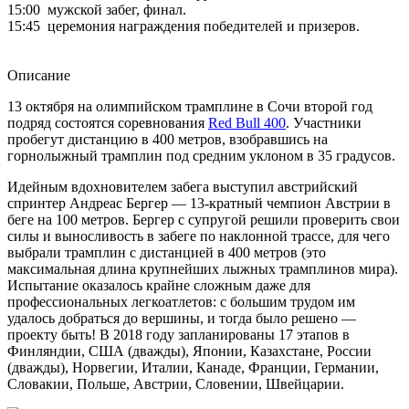
15:00
мужской забег, финал.
15:45
церемония награждения победителей и призеров.
Описание
13 октября на олимпийском трамплине в Сочи второй год
подряд состоятся соревнования
Red Bull 400
. Участники
пробегут дистанцию в 400 метров, взобравшись на
горнолыжный трамплин под средним уклоном в 35 градусов.
Идейным вдохновителем забега выступил австрийский
спринтер Андреас Бергер — 13-кратный чемпион Австрии в
беге на 100 метров. Бергер с супругой решили проверить свои
силы и выносливость в забеге по наклонной трассе, для чего
выбрали трамплин с дистанцией в 400 метров (это
максимальная длина крупнейших лыжных трамплинов мира).
Испытание оказалось крайне сложным даже для
профессиональных легкоатлетов: с большим трудом им
удалось добраться до вершины, и тогда было решено —
проекту быть! В 2018 году запланированы 17 этапов в
Финляндии, США (дважды), Японии, Казахстане, России
(дважды), Норвегии, Италии, Канаде, Франции, Германии,
Словакии, Польше, Австрии, Словении, Швейцарии.