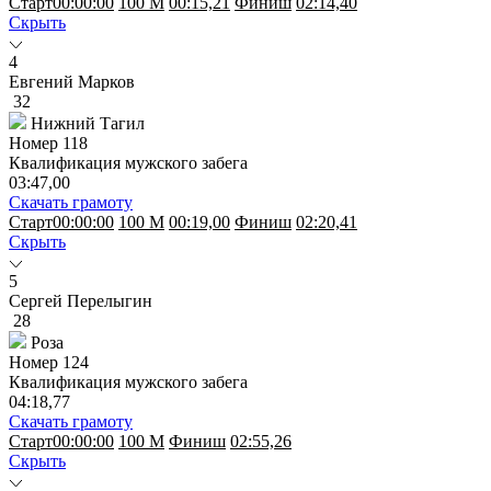
Старт
00:00:00
100 M
00:15,21
Финиш
02:14,40
Скрыть
4
Евгений Марков
32
Нижний Тагил
Номер
118
Квалификация мужского забега
03:47,00
Скачать грамоту
Старт
00:00:00
100 M
00:19,00
Финиш
02:20,41
Скрыть
5
Сергей Перелыгин
28
Роза
Номер
124
Квалификация мужского забега
04:18,77
Скачать грамоту
Старт
00:00:00
100 M
Финиш
02:55,26
Скрыть