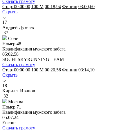
Скачать грамоту
Старт
00:00:00
100 M
00:18,94
Финиш
03:00,60
Скрыть
17
Андрей Думчев
37
Сочи
Номер
48
Квалификация мужского забега
05:02,58
SOCHI SKYRUNNING TEAM
Скачать грамоту
Старт
00:00:00
100 M
00:20,56
Финиш
03:14,10
Скрыть
18
Кирилл Иванов
32
Москва
Номер
71
Квалификация мужского забега
05:07,24
Encore
Скачать грамоту