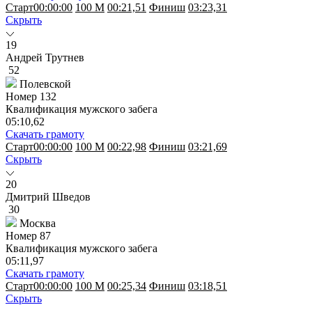
Старт
00:00:00
100 M
00:21,51
Финиш
03:23,31
Скрыть
19
Андрей Трутнев
52
Полевской
Номер
132
Квалификация мужского забега
05:10,62
Скачать грамоту
Старт
00:00:00
100 M
00:22,98
Финиш
03:21,69
Скрыть
20
Дмитрий Шведов
30
Москва
Номер
87
Квалификация мужского забега
05:11,97
Скачать грамоту
Старт
00:00:00
100 M
00:25,34
Финиш
03:18,51
Скрыть