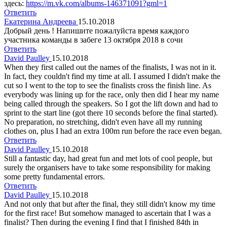
здесь:
https://m.vk.com/albums-146371091?gml=1
Ответить
Екатерина Андреева
15.10.2018
Добрый день ! Напишите пожалуйста время каждого
участника команды в забеге 13 октября 2018 в сочи
Ответить
David Paulley
15.10.2018
When they first called out the names of the finalists, I was not in it.
In fact, they couldn't find my time at all. I assumed I didn't make the
cut so I went to the top to see the finalists cross the finish line. As
everybody was lining up for the race, only then did I hear my name
being called through the speakers. So I got the lift down and had to
sprint to the start line (got there 10 seconds before the final started).
No preparation, no stretching, didn't even have all my running
clothes on, plus I had an extra 100m run before the race even began.
Ответить
David Paulley
15.10.2018
Still a fantastic day, had great fun and met lots of cool people, but
surely the organisers have to take some responsibility for making
some pretty fundamental errors.
Ответить
David Paulley
15.10.2018
And not only that but after the final, they still didn't know my time
for the first race! But somehow managed to ascertain that I was a
finalist? Then during the evening I find that I finished 84th in