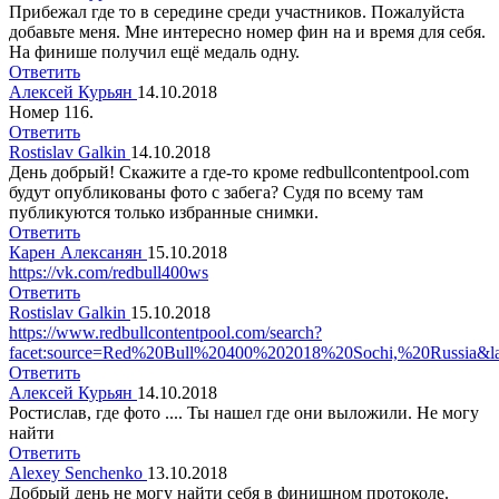
Прибежал где то в середине среди участников. Пожалуйста
добавьте меня. Мне интересно номер фин на и время для себя.
На финише получил ещё медаль одну.
Ответить
Алексей Курьян
14.10.2018
Номер 116.
Ответить
Rostislav Galkin
14.10.2018
День добрый! Скажите а где-то кроме redbullcontentpool.com
будут опубликованы фото с забега? Судя по всему там
публикуются только избранные снимки.
Ответить
Карен Алексанян
15.10.2018
https://vk.com/redbull400ws
Ответить
Rostislav Galkin
15.10.2018
https://www.redbullcontentpool.com/search?
facet:source=Red%20Bull%20400%202018%20Sochi,%20Russia&la
Ответить
Алексей Курьян
14.10.2018
Ростислав, где фото .... Ты нашел где они выложили. Не могу
найти
Ответить
Alexey Senchenko
13.10.2018
Добрый день не могу найти себя в финишном протоколе.