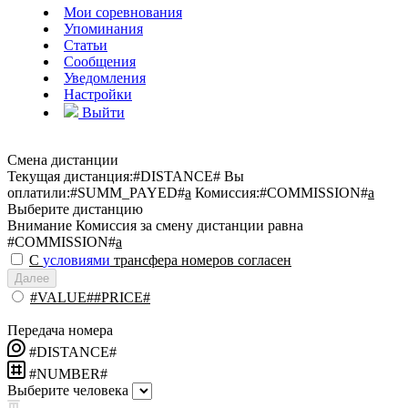
Мои соревнования
Упоминания
Статьи
Сообщения
Уведомления
Настройки
Выйти
Смена дистанции
Текущая дистанция:
#DISTANCE#
Вы
оплатили:
#SUMM_PAYED#
a
Комиссия:
#COMMISSION#
a
Выберите дистанцию
Внимание
Комиссия за смену дистанции равна
#COMMISSION#
a
С
условиями
трансфера номеров согласен
Далее
#VALUE##PRICE#
Передача номера
#DISTANCE#
#NUMBER#
Выберите человека