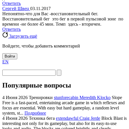
Ответить
Сергей Швец
03.11.2017
Непонятно-что для Вас -восстановительный бег.
Восстановительный бег это бег в первой пульсовой зоне по
времени -не более 45 мин. Темп здесь - вторичен.
Ответить
Загрузить ещё
Войдите, чтобы добавить комментарий
Войти
EN
Популярные вопросы
4 Июня 2026
Тренировки
stunforecabin Meredith Klocko
Slope
Free is a fast-paced, entertaining arcade game in which reflexes and
focus are essential. With easy but hard gameplay, a random level
system, st...
Подробнее
4 Июня 2026
Техника бега
extendawful Craig Jerde
Block Blast is
interesting not only for its gameplay, but also for its easy-to-use
looks and audio. The blocks are colored brightly and clearly,