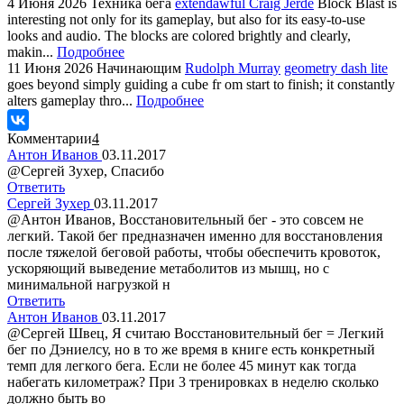
4 Июня 2026
Техника бега
extendawful Craig Jerde
Block Blast is
interesting not only for its gameplay, but also for its easy-to-use
looks and audio. The blocks are colored brightly and clearly,
makin...
Подробнее
11 Июня 2026
Начинающим
Rudolph Murray
geometry dash lite
goes beyond simply guiding a cube fr om start to finish; it constantly
alters gameplay thro...
Подробнее
Комментарии
4
Антон Иванов
03.11.2017
@Сергей Зухер, Спасибо
Ответить
Сергей Зухер
03.11.2017
@Антон Иванов, Восстановительный бег - это совсем не
легкий. Такой бег предназначен именно для восстановления
после тяжелой беговой работы, чтобы обеспечить кровоток,
ускоряющий выведение метаболитов из мышц, но с
минимальной нагрузкой н
Ответить
Антон Иванов
03.11.2017
@Сергей Швец, Я считаю Восстановительный бег = Легкий
бег по Дэниелсу, но в то же время в книге есть конкретный
темп для легкого бега. Если не более 45 минут как тогда
набегать километраж? При 3 тренировках в неделю сколько
должно быть во