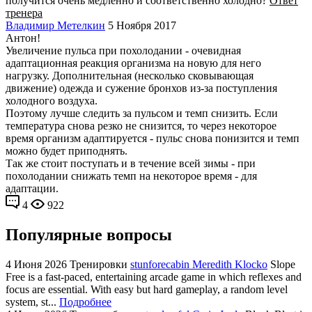
получится очень медленно и соответственно холодно?
Ответ
тренера
Владимир Метелкин
5 Ноября 2017
Антон!
Увеличение пульса при похолодании - очевидная
адаптационная реакция организма на новую для него
нагрузку. Дополнительная (несколько сковывающая
движение) одежда и сужение бронхов из-за поступления
холодного воздуха.
Поэтому лучше следить за пульсом и темп снизить. Если
температура снова резко не снизится, то через некоторое
время организм адаптируется - пульс снова понизится и темп
можно будет приподнять.
Так же стоит поступать и в течение всей зимы - при
похолодании снижать темп на некоторое время - для
адаптации.
4
922
Популярные вопросы
4 Июня 2026
Тренировки
stunforecabin Meredith Klocko
Slope
Free is a fast-paced, entertaining arcade game in which reflexes and
focus are essential. With easy but hard gameplay, a random level
system, st...
Подробнее