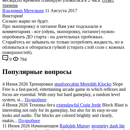
месяца,по времени планирую уложиться в 2 часа.
Ответ
тренера
Владимир Метелкин
11 Августа 2017
Виктория!
Сильно жарко не будет.
Про экипировку и питание Вам уже подсказали в
комментариях - все (обувь, экипировку, питание) нужно
опробовать ДО старта - на длительных пробежках.
Старайтесь не забывать не только потреблять жидкость, но и
обливаться и обтираться губкой (стирать слой соли с кожных
поверхностей).
9
794
Популярные вопросы
4 Июня 2026
Тренировки
stunforecabin Meredith Klocko
Slope
Free is a fast-paced, entertaining arcade game in which reflexes and
focus are essential. With easy but hard gameplay, a random level
system, st...
Подробнее
4 Июня 2026
Техника бега
extendawful Craig Jerde
Block Blast is
interesting not only for its gameplay, but also for its easy-to-use
looks and audio. The blocks are colored brightly and clearly,
makin...
Подробнее
11 Июня 2026
Начинающим
Rudolph Murray
geometry dash lite