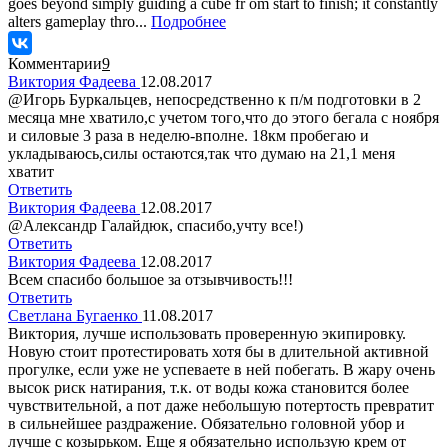
goes beyond simply guiding a cube fr om start to finish; it constantly
alters gameplay thro...
Подробнее
Комментарии
9
Виктория Фадеева
12.08.2017
@Игорь Буркальцев, непосредственно к п/м подготовки в 2
месяца мне хватило,с учетом того,что до этого бегала с ноября
и силовые 3 раза в неделю-вполне. 18км пробегаю и
укладываюсь,силы остаются,так что думаю на 21,1 меня
хватит
Ответить
Виктория Фадеева
12.08.2017
@Александр Галайдюк, спасибо,учту все!)
Ответить
Виктория Фадеева
12.08.2017
Всем спасибо большое за отзывчивость!!!
Ответить
Светлана Бугаенко
11.08.2017
Виктория, лучше использовать проверенную экипировку.
Новую стоит протестировать хотя бы в длительной активной
прогулке, если уже не успеваете в ней побегать. В жару очень
высок риск натирания, т.к. от воды кожа становится более
чувствительной, а пот даже небольшую потертость превратит
в сильнейшее раздражение. Обязательно головной убор и
лучше с козырьком. Еще я обязательно использую крем от