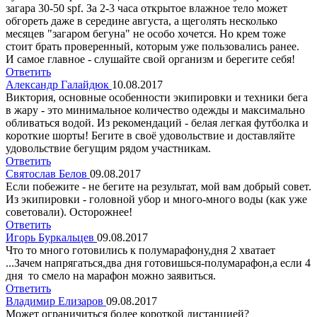
загара 30-50 spf. За 2-3 часа открытое влажное тело может
обгореть даже в середине августа, а щеголять несколько
месяцев "загаром бегуна" не особо хочется. Но крем тоже
стоит брать проверенный, которым уже пользовались ранее.
И самое главное - слушайте свой организм и берегите себя!
Ответить
Александр Галайдюк
10.08.2017
Виктория, основные особенности экипировки и техники бега
в жару - это минимальное количество одежды и максимально
обливаться водой. Из рекомендаций - белая легкая футболка и
короткие шорты! Бегите в своё удовольствие и доставляйте
удовольствие бегущим рядом участникам.
Ответить
Святослав Белов
09.08.2017
Если побежите - не бегите на результат, мой вам добрый совет.
Из экипировки - головной убор и много-много воды (как уже
советовали). Осторожнее!
Ответить
Игорь Буркальцев
09.08.2017
Что то много готовились к полумарафону,дня 2 хватает
...Зачем напрягаться,два дня готовишься-полумарафон,а если 4
дня то смело на марафон можно заявиться.
Ответить
Владимир Елизаров
09.08.2017
Может ограничиться более короткой дистанцией?