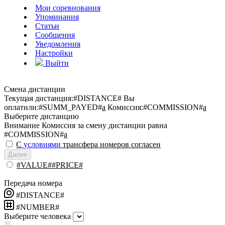
Мои соревнования
Упоминания
Статьи
Сообщения
Уведомления
Настройки
Выйти
Смена дистанции
Текущая дистанция:
#DISTANCE#
Вы
оплатили:
#SUMM_PAYED#
a
Комиссия:
#COMMISSION#
a
Выберите дистанцию
Внимание
Комиссия за смену дистанции равна
#COMMISSION#
a
С
условиями
трансфера номеров согласен
Далее
#VALUE##PRICE#
Передача номера
#DISTANCE#
#NUMBER#
Выберите человека