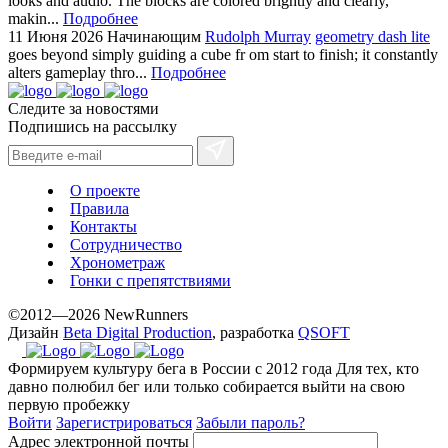
looks and audio. The blocks are colored brightly and clearly,
makin...
Подробнее
11 Июня 2026
Начинающим
Rudolph Murray
geometry dash lite
goes beyond simply guiding a cube fr om start to finish; it constantly
alters gameplay thro...
Подробнее
Следите за новостями
Подпишись на рассылку
О проекте
Правила
Контакты
Сотрудничество
Хронометраж
Гонки с препятствиями
©2012—2026 NewRunners
Дизайн
Beta Digital Production
, разработка
QSOFT
Формируем культуру бега в России с 2012 года
Для тех, кто
давно полюбил бег или только собирается выйти на свою
первую пробежку
Войти
Зарегистрироваться
Забыли пароль?
Адрес электронной почты