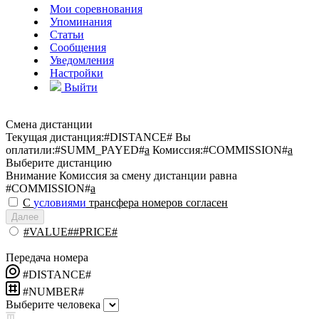
Мои соревнования
Упоминания
Статьи
Сообщения
Уведомления
Настройки
Выйти
Смена дистанции
Текущая дистанция:
#DISTANCE#
Вы
оплатили:
#SUMM_PAYED#
a
Комиссия:
#COMMISSION#
a
Выберите дистанцию
Внимание
Комиссия за смену дистанции равна
#COMMISSION#
a
С
условиями
трансфера номеров согласен
Далее
#VALUE##PRICE#
Передача номера
#DISTANCE#
#NUMBER#
Выберите человека