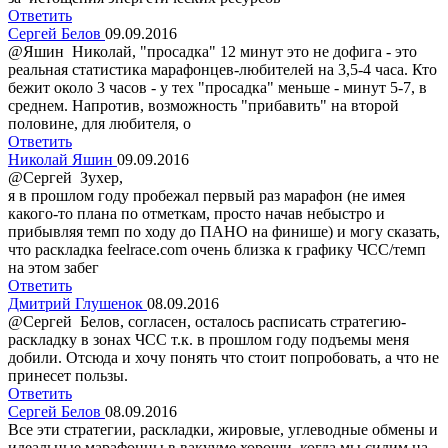
Ответить
Сергей Белов
09.09.2016
@Яшин Николай, "просадка" 12 минут это не дофига - это
реальная статистика марафонцев-любителей на 3,5-4 часа. Кто
бежит около 3 часов - у тех "просадка" меньше - минут 5-7, в
среднем. Напротив, возможность "прибавить" на второй
половине, для любителя, о
Ответить
Николай Яшин
09.09.2016
@Сергей Зухер,
я в прошлом году пробежал первый раз марафон (не имея
какого-то плана по отметкам, просто начав небыстро и
прибывляя темп по ходу до ПАНО на финише) и могу сказать,
что раскладка feelrace.com очень близка к графику ЧСС/темп
на этом забег
Ответить
Дмитрий Глушенок
08.09.2016
@Сергей Белов, согласен, осталось расписать стратегию-
раскладку в зонах ЧСС т.к. в прошлом году подъемы меня
добили. Отсюда и хочу понять что стоит попробовать, а что не
принесет пользы.
Ответить
Сергей Белов
08.09.2016
Все эти стратегии, раскладки, жировые, углеводные обмены и
идеальные марафонцы в вакууме хороши, когда мы сидим на