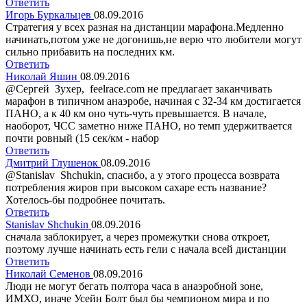
Ответить
Игорь Буркальцев
08.09.2016
Стратегия у всех разная на дистанции марафона.Медленно
начинать,потом уже не догонишь,не верю что любители могут
сильно прибавить на последних км.
Ответить
Николай Яшин
08.09.2016
@Сергей Зухер, feelrace.com не предлагает заканчивать
марафон в типичном анаэробе, начиная с 32-34 км достигается
ПАНО, а к 40 км оно чуть-чуть превышается. В начале,
наоборот, ЧСС заметно ниже ПАНО, но темп удержитвается
почти ровный (15 сек/км - набор
Ответить
Дмитрий Глушенок
08.09.2016
@Stanislav Shchukin, спасибо, а у этого процесса возврата
потребления жиров при высоком сахаре есть название?
Хотелось-бы подробнее почитать.
Ответить
Stanislav Shchukin
08.09.2016
сначала заблокирует, а через промежутки снова откроет,
поэтому лучше начинать есть гели с начала всей дистанции
Ответить
Николай Семенов
08.09.2016
Люди не могут бегать полтора часа в анаэробной зоне,
ИМХО, иначе Усейн Болт был бы чемпионом мира и по