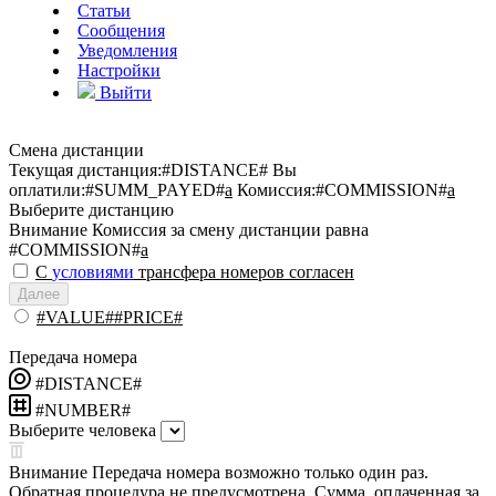
Статьи
Сообщения
Уведомления
Настройки
Выйти
Смена дистанции
Текущая дистанция:
#DISTANCE#
Вы
оплатили:
#SUMM_PAYED#
a
Комиссия:
#COMMISSION#
a
Выберите дистанцию
Внимание
Комиссия за смену дистанции равна
#COMMISSION#
a
С
условиями
трансфера номеров согласен
Далее
#VALUE##PRICE#
Передача номера
#DISTANCE#
#NUMBER#
Выберите человека
Внимание
Передача номера возможно только один раз.
Обратная процедура не предусмотрена. Сумма, оплаченная за