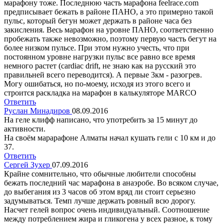
марафону тоже. Последнюю часть марафона feelrace.com
предписывает бежать в районе ПАНО, а это примерно такой
пульс, который бегун может держать в районе часа без
закисления. Весь марафон на уровне ПАНО, соответственно
пробежать также невозможно, поэтому первую часть бегут на
более низком пульсе. При этом нужно учесть, что при
постоянном уровне нагрузки пульс все равно все время
немного растет (cardiac drift, не знаю как на русский это
правильней всего переводится). А первые 3км - разогрев.
Могу ошибаться, но по-моему, исходя из этого всего и
строится раскладка на марафон в калькуляторе MARCO
Ответить
Руслан Минадиров
08.09.2016
На геле клифф написано, что употребить за 15 минут до
активности.
На своём марарафоне Алматы начал кушать гели с 10 км и до
37.
Ответить
Сергей Зухер
07.09.2016
Крайне сомнительно, что обычные любители способны
бежать последний час марафона в анаэробе. Во всяком случае,
до выбегания из 3 часов об этом вряд ли стоит серьезно
задумываться. Темп лучше держать ровный всю дорогу.
Насчет гелей вопрос очень индивидуальный. Соотношение
между потреблением жира и гликогена у всех разное, к тому