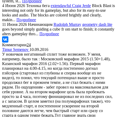
system, st...
Подробнее
4 Июня 2026
Техника бега
extendawful Craig Jerde
Block Blast is
interesting not only for its gameplay, but also for its easy-to-use
looks and audio. The blocks are colored brightly and clearly,
makin...
Подробнее
11 Июня 2026
Начинающим
Rudolph Murray
geometry dash lite
goes beyond simply guiding a cube fr om start to finish; it constantly
alters gameplay thro...
Подробнее
Комментарии
24
Timur Semenov
10.09.2016
У новичков негативный сплит тоже возможен. У меня,
например, было так : Московский марафон 2015 (1.50+1.48),
Казанский марафон 2016 (2.02+1.56). Первый марафон
планировал на 4.00-4.15, но когда постепенно догнал
пэйсеров (стартовал из глубины и сперва вообще их не
видел), то понял, что текущий потенциал выше и просто
продолжил бег в прежнем темпе, а не стал бежать с ними
рядом. По ощущениям - забег провел на максимальном для
себя уровне. А на втором марафоне цель была пробежать
просто за 4 часа, поэтому финишировал не из последних сил,
а с запасом. В целом заметил (на полумарафонах также), что
медленный старт, и постепенное ускорение на второй
половине даются легче, чем быстрый старт или сразу со
старта в одном темпе бежать.Тут главное знать свои