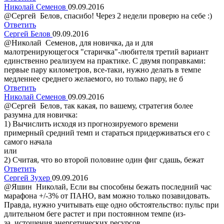
Николай Семенов
09.09.2016
@Сергей Белов, спасибо! Через 2 недели проверю на себе :)
Ответить
Сергей Белов
09.09.2016
@Николай Семенов, для новичка, да и для
малотренирующегося "старичка"-любителя третий вариант
единственно реализуем на практике. С двумя поправками:
первые пару километров, все-таки, нужно делать в темпе
медленнее среднего желаемого, но только пару, не б
Ответить
Николай Семенов
09.09.2016
@Сергей Белов, так какая, по вашему, стратегия более
разумна для новичка:
1) Вычислить исходя из прогнозируемого времени
примерный средний темп и стараться придерживаться его с
самого начала
или
2) Считая, что во второй половине один фиг сдашь, бежат
Ответить
Сергей Зухер
09.09.2016
@Яшин Николай, Если вы способны бежать последний час
марафона +/-3% от ПАНО, вам можно только позавидовать.
Правда, нужно учитывать еще одно обстоятельство: пульс при
длительном беге растет и при постоянном темпе (из-
за истощения энергетических ресурсов