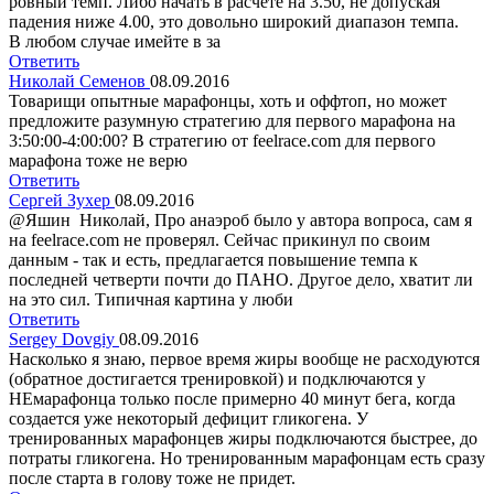
ровный темп. Либо начать в расчете на 3.50, не допуская
падения ниже 4.00, это довольно широкий диапазон темпа.
В любом случае имейте в за
Ответить
Николай Семенов
08.09.2016
Товарищи опытные марафонцы, хоть и оффтоп, но может
предложите разумную стратегию для первого марафона на
3:50:00-4:00:00? В стратегию от feelrace.com для первого
марафона тоже не верю
Ответить
Сергей Зухер
08.09.2016
@Яшин Николай, Про анаэроб было у автора вопроса, сам я
на feelrace.com не проверял. Сейчас прикинул по своим
данным - так и есть, предлагается повышение темпа к
последней четверти почти до ПАНО. Другое дело, хватит ли
на это сил. Типичная картина у люби
Ответить
Sergey Dovgiy
08.09.2016
Насколько я знаю, первое время жиры вообще не расходуются
(обратное достигается тренировкой) и подключаются у
НЕмарафонца только после примерно 40 минут бега, когда
создается уже некоторый дефицит гликогена. У
тренированных марафонцев жиры подключаются быстрее, до
потраты гликогена. Но тренированным марафонцам есть сразу
после старта в голову тоже не придет.