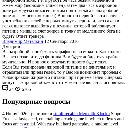
анаэробной зоне. Т.е. (грубо) пол часа бежим медленно и
жжем жир (экономим гликоген), затем два часа в аэробной
зоне расходуем гликоген, потом полтора часа в анаэробной
зоне делаем невозможное :) Вопрос по первой части в случае
употребления гелей с первых минут - верно-ли, что сахар в
гелях вызовет выработку инсулина, который заблокирует
питание мышц за счет жиров и толку от медленного бега не
будет?
Ответ тренера
Владимир Метелкин
12 Сентября 2016
Дмитрий!
В анаэробной зоне бежать марафон невозможно. Как только
Вы это позволите, до финиша Вам будет добираться крайне
мучительно. И вопрос о результате просто будет снят.
Если Вы тренировали жировой питание на длительных и
отрабатывали прием гелей, то у Вас не возникнет проблем с
"блокировкой жирового питания при приеме гелей с первых
минут" - жировой объем в этот момент не является основным.
24
6765
Популярные вопросы
4 Июня 2026
Тренировки
stunforecabin Meredith Klocko
Slope
Free is a fast-paced, entertaining arcade game in which reflexes and
focus are essential. With easy but hard gameplay, a random level