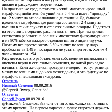
диване и рассуждаем теоретически.
На практике же среднестатистический малотренированный
марафонец-любитель, бегущий на 3,5-4 часа имеет "просадку"
на 12 минут на второй половине дистанции. Да, бывают
идеальные марафоны, где разница составляет 2-4 минуты -
именно в таких случаях и ставятся личные рекорды. Надеяться
на это стоит, а серьезно рассчитывать - нет. Причем данная
статистика работает на больших множествах физкультурников
и на 80% забегов каждого отдельно взятого индивидуума.
Поэтому все просто: хотим 3:50 - значит половину надо
пробежать за 1:49 и постараться не устать при этом. Хотим 4
часа - значит за 1:54.
Разумеется, все это работает, если собственные возможности
оценены верно и есть только сомнения, по какой раскладке
начинать. Если же оценка проведена неверно - то тут разница
между половинами и до часа может дойти, и это будет уже не
марафон, а пешеходная экскурсия.
Ответить
Николай Семенов
08.09.2016
@Сергей Зухер, Спасибо!
Ответить
Сергей Зухер
08.09.2016
@Николай Семенов, Зависит от того, насколько вы готовы к
этому времени. На первом марафоне лучше стараться держать