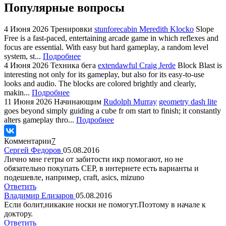
Популярные вопросы
4 Июня 2026
Тренировки
stunforecabin Meredith Klocko
Slope
Free is a fast-paced, entertaining arcade game in which reflexes and
focus are essential. With easy but hard gameplay, a random level
system, st...
Подробнее
4 Июня 2026
Техника бега
extendawful Craig Jerde
Block Blast is
interesting not only for its gameplay, but also for its easy-to-use
looks and audio. The blocks are colored brightly and clearly,
makin...
Подробнее
11 Июня 2026
Начинающим
Rudolph Murray
geometry dash lite
goes beyond simply guiding a cube fr om start to finish; it constantly
alters gameplay thro...
Подробнее
Комментарии
7
Сергей Федоров
05.08.2016
Лично мне гетры от забитости икр помогают, но не
обязательно покупать CEP, в интернете есть варианты и
подешевле, например, craft, asics, mizuno
Ответить
Владимир Елизаров
05.08.2016
Если болит,никакие носки не помогут.Поэтому в начале к
доктору.
Ответить