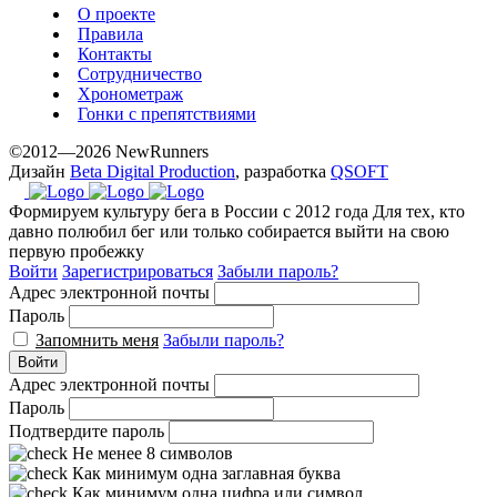
О проекте
Правила
Контакты
Сотрудничество
Хронометраж
Гонки с препятствиями
©2012—2026 NewRunners
Дизайн
Beta Digital Production
, разработка
QSOFT
Формируем культуру бега в России с 2012 года
Для тех, кто
давно полюбил бег или только собирается выйти на свою
первую пробежку
Войти
Зарегистрироваться
Забыли пароль?
Адрес электронной почты
Пароль
Запомнить меня
Забыли пароль?
Войти
Адрес электронной почты
Пароль
Подтвердите пароль
Не менее 8 символов
Как минимум одна заглавная буква
Как минимум одна цифра или символ