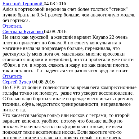
Евгений Терновой
04.08.2016
Asics в гортексовой версии за счет более толстых "стенок"
нужно брать на 0.5-1 размер больше, чем аналогичную модель
без гортекса.
Ответить
Светлана Бугаенко
04.08.2016
Не знаю как мужской, а женский вариант Kayano 22 очень
плотно прилегает по бокам. Я по совету консультанта в
магазине взяла на полразмера больше, переживала, что
растянутся (у меня нога оч. маленькая, многие кроссовки
становятся широки и неудобны), но эти пробегали уже почти
450км, в т.ч. в мороз, слякоть и жару, но как сидели плотно,
так и остались. Т.ч. надеяться что разносятся вряд ли стоит.
Ответить
Сергей Зухер
04.08.2016
По CEP: от боли в голеностопе во время бега компрессионные
гольфы точно не помогут, разве что ускорят восстановление.
С болью надо бороться иначе и прежде всего искать причину:
техника, обувь, недостаток тренированности, неправильное
питье и т.д.
Что касается выбора гольф или носков с гетрами, то второй
вариант, конечно, удобнее, потому что больше выбор по
носкам. Носочная часть гольф довольно тонкая, не всем
подходят такие аскетичные носки. Если захотите что-то
потолще, придется надевать поверх гольф, это не очень