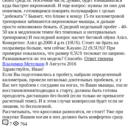
своих средств. Носочная часть, думаю, будет изнашиваться
куда быстрее икроножной. И еще вопрос: нужны ли они для
новичков, готовящимся покорять полумарафон с целью
"добежать"? Бывает, что ближе к концу 15-ти километровой
тренировки забиваются икроножные мышцы, и дальше
просто невозможно бежать. (Средний недельный пробег - 40-
50 км в медленном темпе без темповых и интервальных
тренировок) И последний вопрос насчет беговой обуви Asics.
Конкретно: Asics gt-2000 4 g-tx (10US). Стоит ли брать на
полразмера больше, чем сейчас Kayano 22 (9,5US)? При
примерке показалось, что размер 9,5US тесноват по ширине.
Разнашивается ли эта модель? Спасибо.
Ответ тренера
Владимир Метелкин
8 Августа 2016
Здравствуйте, Иван!
Если Вы подготовились к пробегу, набрали определенный
километраж, провели несколько длительных пробежек, и у
Вас нет проблем с сосудами на ногах, то Ваши мышцы, после
восстановления/подводки к старту, должны быть готовы
преодолеть дистанцию без болей (если только не превысите
расчетный темп). И в этом случае компрессия будет если не
лишняя, то бесполезной.
Рассчитывать, что кроссовки разносятся, не стоит! Уже при
покупке Вашим ногам в них должно быть комфортно сразу.
7
764