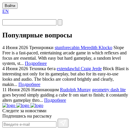
Войти
EN
Популярные вопросы
4 Июня 2026
Тренировки
stunforecabin Meredith Klocko
Slope
Free is a fast-paced, entertaining arcade game in which reflexes and
focus are essential. With easy but hard gameplay, a random level
system, st...
Подробнее
4 Июня 2026
Техника бега
extendawful Craig Jerde
Block Blast is
interesting not only for its gameplay, but also for its easy-to-use
looks and audio. The blocks are colored brightly and clearly,
makin...
Подробнее
11 Июня 2026
Начинающим
Rudolph Murray
geometry dash lite
goes beyond simply guiding a cube fr om start to finish; it constantly
alters gameplay thro...
Подробнее
Следите за новостями
Подпишись на рассылку