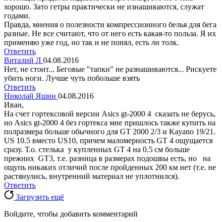
хорошо. Зато гетры практически не изнашиваются, служат
годами.
Правда, мнения о полезности компрессионного белья для бега
разные. Не все считают, что от него есть какая-то польза. Я их
применяю уже год, но так и не понял, есть ли толк.
Ответить
Виталий Л
04.08.2016
Нет, не стоит... Беговые "тапки" не разнашиваются... Рискуете
убить ноги. Лучше чуть побольше взять
Ответить
Николай Яшин
04.08.2016
Иван,
На счет гортексовой версии Asics gt-2000 4 сказать не берусь,
но Asics gt-2000 4 без гортекса мне пришлось также купить на
полразмера больше обычного для GT 2000 2/3 и Kayano 19/21.
US 10.5 вместо US10, причем маломерность GT 4 ощущается
сразу. Т.о. стелька у купленных GT 4 на 0.5 см больше
прежних GT3, т.е. разница в размерах подошвы есть, но на
ощупь никаких отличий после пройденных 200 км нет (т.е. не
растянулись, внутренний материал не уплотнился).
Ответить
Загрузить ещё
Войдите, чтобы добавить комментарий