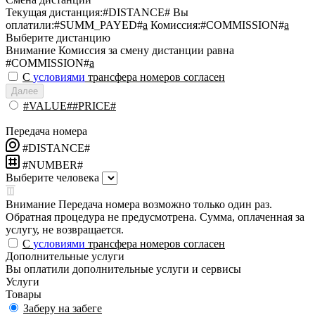
Текущая дистанция:
#DISTANCE#
Вы
оплатили:
#SUMM_PAYED#
a
Комиссия:
#COMMISSION#
a
Выберите дистанцию
Внимание
Комиссия за смену дистанции равна
#COMMISSION#
a
С
условиями
трансфера номеров согласен
Далее
#VALUE##PRICE#
Передача номера
#DISTANCE#
#NUMBER#
Выберите человека
Внимание
Передача номера возможно только один раз.
Обратная процедура не предусмотрена. Сумма, оплаченная за
услугу, не возвращается.
С
условиями
трансфера номеров согласен
Дополнительные услуги
Вы оплатили дополнительные услуги и сервисы
Услуги
Товары
Заберу на забеге