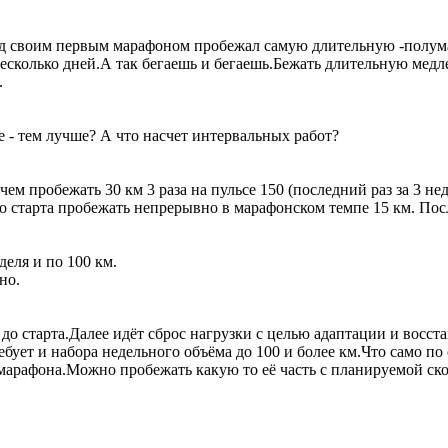
ед своим первым марафоном пробежал самую длительную -полумар
несколько дней.А так бегаешь и бегаешь.Бежать длительную мед
.
 - тем лучше? А что насчет интервальных работ?
м пробежать 30 км 3 раза на пульсе 150 (последний раз за 3 нед
 старта пробежать непрерывно в марафонском темпе 15 км. После
еля и по 100 км.
но.
до старта.Далее идёт сброс нагрузки с целью адаптации и восст
бует и набора недельного объёма до 100 и более км.Что само по
 марафона.Можно пробежать какую то её часть с планируемой ск