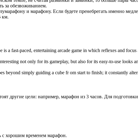
нском темпе, не считая разминки и заминки, то больше пары час
ть за обезвоживанием.
полумарафону и марафону. Если будете пренебрегать именно ме
 км.
e is a fast-paced, entertaining arcade game in which reflexes and focus
interesting not only for its gameplay, but also for its easy-to-use looks 
es beyond simply guiding a cube fr om start to finish; it constantly alte
ят другие цели: например, марафон из 3 часов. Для подготовки
ь с хорошим временем марафон.