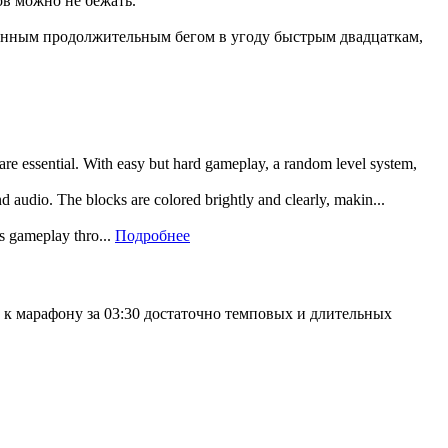
ов можно не бежать.
дленным продолжительным бегом в угоду быстрым двадцаткам,
 are essential. With easy but hard gameplay, a random level system,
and audio. The blocks are colored brightly and clearly, makin...
rs gameplay thro...
Подробнее
 к марафону за 03:30 достаточно темповых и длительных