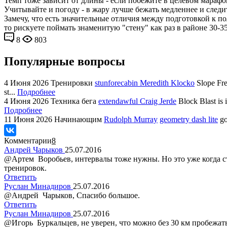
Темп тоже зависит от длины - если побежите в целевом марафо
Учитывайте и погоду - в жару лучше бежать медленнее и следи
Замечу, что есть значительные отличия между подготовкой к 
то рискуете поймать знаменитую "стену" как раз в районе 30-35
8
803
Популярные вопросы
4 Июня 2026
Тренировки
stunforecabin Meredith Klocko
Slope Fre
st...
Подробнее
4 Июня 2026
Техника бега
extendawful Craig Jerde
Block Blast is 
Подробнее
11 Июня 2026
Начинающим
Rudolph Murray
geometry dash lite
go
Комментарии
8
Андрей Чарыков
25.07.2016
@Артем Воробьев, интервалы тоже нужны. Но это уже когда сто
тренировок.
Ответить
Руслан Минадиров
25.07.2016
@Андрей Чарыков, Спасибо большое.
Ответить
Руслан Минадиров
25.07.2016
@Игорь Буркальцев, не уверен, что можно без 30 км пробежат