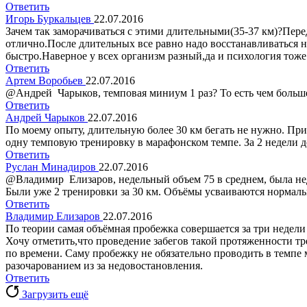
Ответить
Игорь Буркальцев
22.07.2016
Зачем так заморачиваться с этими длительными(35-37 км)?Пер
отлично.После длительных все равно надо восстанавливаться 
быстро.Наверное у всех организм разный,да и психология тоже
Ответить
Артем Воробьев
22.07.2016
@Андрей Чарыков, темповая миниум 1 раз? То есть чем больше
Ответить
Андрей Чарыков
22.07.2016
По моему опыту, длительную более 30 км бегать не нужно. Приче
одну темповую тренировку в марафонском темпе. За 2 недели до
Ответить
Руслан Минадиров
22.07.2016
@Владимир Елизаров, недельный объем 75 в среднем, была нед
Были уже 2 тренировки за 30 км. Объёмы усваиваются нормаль
Ответить
Владимир Елизаров
22.07.2016
По теории самая объёмная пробежка совершается за три недели 
Хочу отметить,что проведение забегов такой протяженности тре
по времени. Саму пробежку не обязательно проводить в темпе
разочарованием из за недовостановления.
Ответить
Загрузить ещё