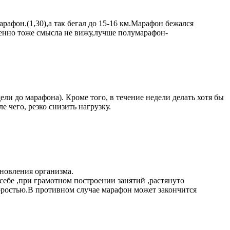
афон.(1,30),а так бегал до 15-16 км.Марафон бежался
ленно тоже смысла не вижу,лучше полумарафон-
ели до марафона). Кроме того, в течение недели делать хотя бы
 чего, резко снизить нагрузку.
ановления организма.
 себе ,при грамотном построении занятий ,растянуто
оростью.В противном случае марафон может закончится