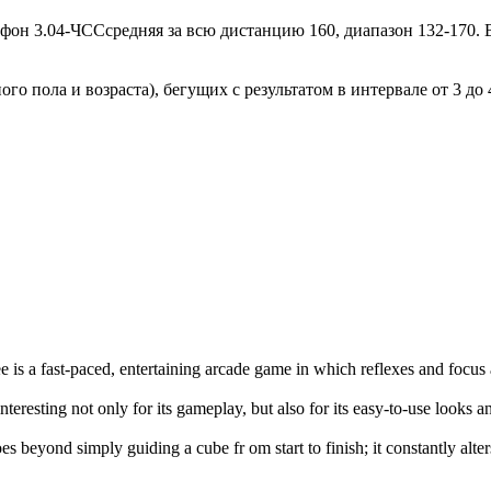
афон 3.04-ЧССсредняя за всю дистанцию 160, диапазон 132-170. 
 пола и возраста), бегущих с результатом в интервале от 3 до 4
e is a fast-paced, entertaining arcade game in which reflexes and focus
interesting not only for its gameplay, but also for its easy-to-use looks 
es beyond simply guiding a cube fr om start to finish; it constantly alte