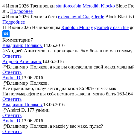
4 Июня 2026
Тренировки
stunforecabin Meredith Klocko
Slope Fre
st...
Подробнее
4 Июня 2026
Техника бега
extendawful Craig Jerde
Block Blast is 
Подробнее
11 Июня 2026
Начинающим
Rudolph Murray
geometry dash lite
go
Комментарии
7
Владимир Поляков
14.06.2016
@Андрей Анисимов, на прикидке на 5км бежал по максимуму по
Ответить
Андрей Анисимов
14.06.2016
@Владимир Поляков, а как вы определили свой максимальный
Ответить
Andrei D
13.06.2016
@Владимир Поляков,
Все правильно, получается диапазон 86-90% от чсс мак.
На полумарафоне вы себя немного жалели, могло быть 163-164 
Ответить
Владимир Поляков
13.06.2016
@Andrei D, 177 уд/мин
Ответить
Andrei D
13.06.2016
@Владимир Поляков, а какой у вас макс. пульс?
Ответить