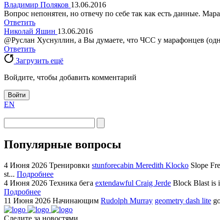
Владимир Поляков
13.06.2016
Вопрос непонятен, но отвечу по себе так как есть данные. Мар
Ответить
Николай Яшин
13.06.2016
@Руслан Хуснуллин, а Вы думаете, что ЧСС у марафонцев (одного
Ответить
Загрузить ещё
Войдите, чтобы добавить комментарий
Войти
EN
Популярные вопросы
4 Июня 2026
Тренировки
stunforecabin Meredith Klocko
Slope Fre
st...
Подробнее
4 Июня 2026
Техника бега
extendawful Craig Jerde
Block Blast is 
Подробнее
11 Июня 2026
Начинающим
Rudolph Murray
geometry dash lite
go
Следите за новостями