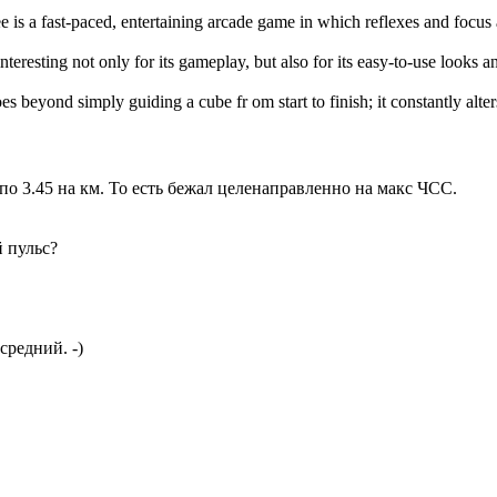
e is a fast-paced, entertaining arcade game in which reflexes and focus
interesting not only for its gameplay, but also for its easy-to-use looks 
es beyond simply guiding a cube fr om start to finish; it constantly alte
 3.45 на км. То есть бежал целенаправленно на макс ЧСС.
 пульс?
средний. -)