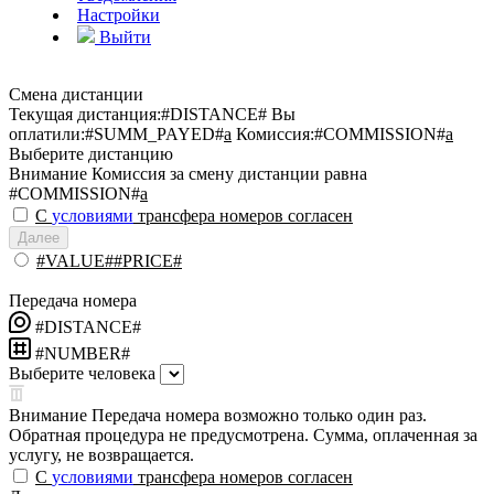
Настройки
Выйти
Смена дистанции
Текущая дистанция:
#DISTANCE#
Вы
оплатили:
#SUMM_PAYED#
a
Комиссия:
#COMMISSION#
a
Выберите дистанцию
Внимание
Комиссия за смену дистанции равна
#COMMISSION#
a
С
условиями
трансфера номеров согласен
Далее
#VALUE##PRICE#
Передача номера
#DISTANCE#
#NUMBER#
Выберите человека
Внимание
Передача номера возможно только один раз.
Обратная процедура не предусмотрена. Сумма, оплаченная за
услугу, не возвращается.
С
условиями
трансфера номеров согласен