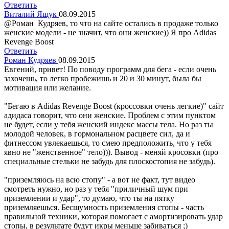
Ответить
Виталий Ящук
08.09.2015
@Роман Кудряев, то что на сайте остались в продаже только
женские модели - не значит, что они женские)) Я про Adidas
Revenge Boost
Ответить
Роман Кудряев
08.09.2015
Евгений, привет! По поводу программ для бега - если очень
захочешь, то легко пробежишь и 20 и 30 минут, была бы
мотивация или желание.
"Бегаю в Adidas Revenge Boost (кроссовки очень легкие)" сайт
адидаса говорит, что они женские. Проблем с этим пунктом
не будет, если у тебя женский индекс массы тела. Но раз ты
молодой человек, в гормональном расцвете сил, да и
фитнессом увлекаешься, то смею предположить, что у тебя
явно не "женственное" тело))). Вывод - меняй кросовки (про
специальные стельки не забудь для плоскостопия не забудь).
"приземляюсь на всю стопу" - а вот не факт, тут видео
смотреть нужно, но раз у тебя "приличный шум при
приземлении и удар", то думаю, что ты на пятку
приземляешься. Бесшумность приземления стопы - часть
правильной техники, которая помогает с амортизировать удар
стопы, в результате будут икры меньше забиваться ;)