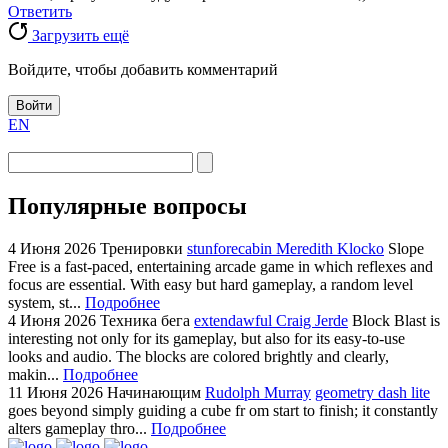
Ответить
Загрузить ещё
Войдите, чтобы добавить комментарий
Войти
EN
Популярные вопросы
4 Июня 2026
Тренировки
stunforecabin Meredith Klocko
Slope
Free is a fast-paced, entertaining arcade game in which reflexes and
focus are essential. With easy but hard gameplay, a random level
system, st...
Подробнее
4 Июня 2026
Техника бега
extendawful Craig Jerde
Block Blast is
interesting not only for its gameplay, but also for its easy-to-use
looks and audio. The blocks are colored brightly and clearly,
makin...
Подробнее
11 Июня 2026
Начинающим
Rudolph Murray
geometry dash lite
goes beyond simply guiding a cube fr om start to finish; it constantly
alters gameplay thro...
Подробнее