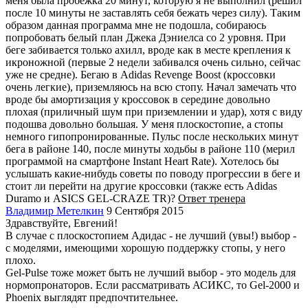
меня была пробежка 20 минут, которую я не выполнил (решил
после 10 минуты не заставлять себя бежать через силу). Таким
образом данная программа мне не подошла, собираюсь
попробовать белый план Джека Дэниелса со 2 уровня. При
беге забивается только ахилл, вроде как в месте крепления к
икроножной (первые 2 недели забивался очень сильно, сейчас
уже не средне). Бегаю в Adidas Revenge Boost (кроссовки
очень легкие), приземляюсь на всю стопу. Начал замечать что
вроде бы амортизация у кроссовок в середине довольно
плохая (приличный шум при приземлении и удар), хотя с виду
подошва довольно большая. У меня плоскостопие, а стопы
немного гипопронированные. Пульс после нескольких минут
бега в районе 140, после минуты ходьбы в районе 110 (мерил
программой на смартфоне Instant Heart Rate). Хотелось бы
услышать какие-нибудь советы по поводу прогрессии в беге и
стоит ли перейти на другие кроссовки (также есть Adidas
Duramo и ASICS GEL-CRAZE TR)?
Ответ тренера
Владимир Метелкин
9 Сентября 2015
Здравствуйте, Евгений!
В случае с плоскостопием Адидас - не лучший (увы!) выбор -
с моделями, имеющими хорошую поддержку стопы, у него
плохо.
Gel-Pulse тоже может быть не лучший выбор - это модель для
нормопронаторов. Если рассматривать АСИКС, то Gel-2000 и
Phoenix выглядят предпочтительнее.