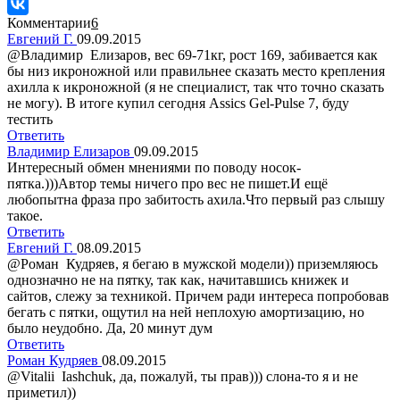
Комментарии
6
Евгений Г.
09.09.2015
@Владимир Елизаров, вес 69-71кг, рост 169, забивается как
бы низ икроножной или правильнее сказать место крепления
ахилла к икроножной (я не специалист, так что точно сказать
не могу). В итоге купил сегодня Assics Gel-Pulse 7, буду
тестить
Ответить
Владимир Елизаров
09.09.2015
Интересный обмен мнениями по поводу носок-
пятка.)))Автор темы ничего про вес не пишет.И ещё
любопытна фраза про забитость ахила.Что первый раз слышу
такое.
Ответить
Евгений Г.
08.09.2015
@Роман Кудряев, я бегаю в мужской модели)) приземляюсь
однозначно не на пятку, так как, начитавшись книжек и
сайтов, слежу за техникой. Причем ради интереса попробовав
бегать с пятки, ощутил на ней неплохую амортизацию, но
было неудобно. Да, 20 минут дум
Ответить
Роман Кудряев
08.09.2015
@Vitalii Iashchuk, да, пожалуй, ты прав))) слона-то я и не
приметил))