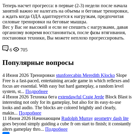
Теперь насчет прогресса: в первые (2-3) недели после начала
занятий важно не налегать на объемы и беговые тренировки,
а ждать когда ОДА адаптируется к нагрузкам, предпочитая
силовые тренировки на беговые мышцы.
Вес у Вас не высокий и если не спешить с нагрузками, давая
организму вовремя восстановиться, после фазы втягивания,
постановки техники, Вы можете неплохо прогрессировать.
6
705
Популярные вопросы
4 Июня 2026
Тренировки
stunforecabin Meredith Klocko
Slope
Free is a fast-paced, entertaining arcade game in which reflexes and
focus are essential. With easy but hard gameplay, a random level
system, st...
Подробнее
4 Июня 2026
Техника бега
extendawful Craig Jerde
Block Blast is
interesting not only for its gameplay, but also for its easy-to-use
looks and audio. The blocks are colored brightly and clearly,
makin...
Подробнее
11 Июня 2026
Начинающим
Rudolph Murray
geometry dash lite
goes beyond simply guiding a cube fr om start to finish; it constantly
alters gameplay thro...
Подробнее