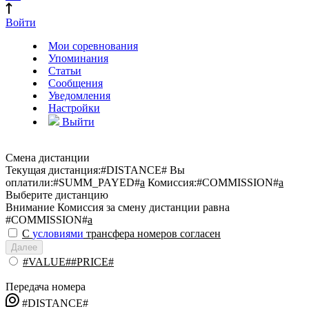
Войти
Мои соревнования
Упоминания
Статьи
Сообщения
Уведомления
Настройки
Выйти
Смена дистанции
Текущая дистанция:
#DISTANCE#
Вы
оплатили:
#SUMM_PAYED#
a
Комиссия:
#COMMISSION#
a
Выберите дистанцию
Внимание
Комиссия за смену дистанции равна
#COMMISSION#
a
С
условиями
трансфера номеров согласен
Далее
#VALUE##PRICE#
Передача номера
#DISTANCE#