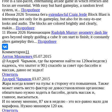
Free is a fast-paced, entertaining arcade game in which reflexes and
focus are essential. With easy but hard gameplay, a random level
system, st...
Подробнее
4 Июня 2026
Техника бега
extendawful Craig Jerde
Block Blast is
interesting not only for its gameplay, but also for its easy-to-use
looks and audio. The blocks are colored brightly and clearly,
makin...
Подробнее
11 Июня 2026
Начинающим
Rudolph Murray
geometry dash lite
goes beyond simply guiding a cube fr om start to finish; it constantly
alters gameplay thro...
Подробнее
Комментарии
11
Антон Мицкевич
05.07.2015
@Андрей Чарыков, где бы времени найти на 120км/неделя:)
надеюсь, что хватит и 90:) спасибо за совет про бассейн и
массаж, давно не ходил!
Ответить
Андрей Чарыков
03.07.2015
Жара всегда влияет на пульс в сторону его повышения. Также
может иметь место фактор не довосстановления организма:
обязательно нужно ходить в бассейн, делать массаж и,
главное, высыпаться.
И по моему мнению, 87 км в неделю - это все-равно мало для
марафона. Нужно минимум 120 км.
Ответить