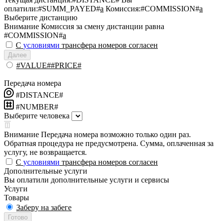
оплатили:
#SUMM_PAYED#
a
Комиссия:
#COMMISSION#
a
Выберите дистанцию
Внимание
Комиссия за смену дистанции равна
#COMMISSION#
a
С
условиями
трансфера номеров согласен
Далее
#VALUE##PRICE#
Передача номера
#DISTANCE#
#NUMBER#
Выберите человека
Внимание
Передача номера возможно только один раз.
Обратная процедура не предусмотрена. Сумма, оплаченная за
услугу, не возвращается.
С
условиями
трансфера номеров согласен
Дополнительные услуги
Вы оплатили дополнительные услуги и сервисы
Услуги
Товары
Заберу на забеге
Готово