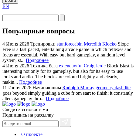
Войти
EN
Популярные вопросы
4 Июня 2026
Тренировки
stunforecabin Meredith Klocko
Slope
Free is a fast-paced, entertaining arcade game in which reflexes and
focus are essential. With easy but hard gameplay, a random level
system, st...
Подробнее
4 Июня 2026
Техника бега
extendawful Craig Jerde
Block Blast is
interesting not only for its gameplay, but also for its easy-to-use
looks and audio. The blocks are colored brightly and clearly,
makin...
Подробнее
11 Июня 2026
Начинающим
Rudolph Murray
geometry dash lite
goes beyond simply guiding a cube fr om start to finish; it constantly
alters gameplay thro...
Подробнее
Следите за новостями
Подпишись на рассылку
О проекте