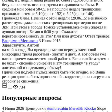
схема), а 2 недели назад решил по совету одного опытного
бегуна включить все спец.трены и наращивать объем. В
среднем мой объем 58-65, на прошлой неделе тренировки
проходили в темпе 5:10(ср.чсс 152) и 5:25(ср.чсс 146).
Пробежал 87км. Начиная с этой недели (29.06.15) неизбежно
растет пульс даже на легких тренировках примерно после
3км. При этом в городе Томске установилась очень жаркая и
душная погода. Бегаю в 6:30 утра. Скажите:
перетренированность ли это? Или изза духоты?
Ответ тренера
Владимир Метелкин
3 Июля 2015
Здравствуйте, Антон!
на мой взгляд, Вы преждевременно перегружаете свой
микроцикл тремя работами - хватит и двух. А вот объем уже
важен причем важнее темповой работы. Если сил бегать темп
не будет - спокойно убирайте и эту тренировку "в угоду"
длительной и недельному объему!
Причиной подъема пульса может быть что кгодно, но Ваша
реакция должна быть однозначной - корректировка нагрузки в
сторону ее снижения!
11
734
Популярные вопросы
4 Июня 2026
Тренировки
stunforecabin Meredith Klocko
Slope