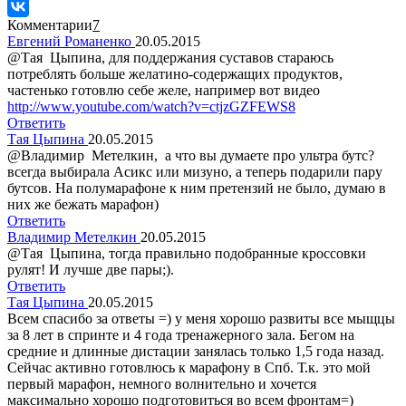
Комментарии
7
Евгений Романенко
20.05.2015
@Тая Цыпинa, для поддержания суставов стараюсь
потреблять больше желатино-содержащих продуктов,
частенько готовлю себе желе, например вот видео
http://www.youtube.com/watch?v=ctjzGZFEWS8
Ответить
Тая Цыпинa
20.05.2015
@Владимир Метелкин, а что вы думаете про ультра бутс?
всегда выбирала Асикс или мизуно, а теперь подарили пару
бутсов. На полумарафоне к ним претензий не было, думаю в
них же бежать марафон)
Ответить
Владимир Метелкин
20.05.2015
@Тая Цыпинa, тогда правильно подобранные кроссовки
рулят! И лучше две пары;).
Ответить
Тая Цыпинa
20.05.2015
Всем спасибо за ответы =) у меня хорошо развиты все мыщцы
за 8 лет в спринте и 4 года тренажерного зала. Бегом на
средние и длинные дистации занялась только 1,5 года назад.
Сейчас активно готовлюсь к марафону в Спб. Т.к. это мой
первый марафон, немного волнительно и хочется
максимально хорошо подготовиться во всем фронтам=)