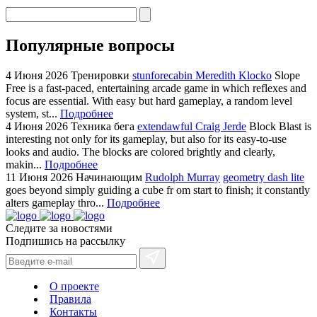
Популярные вопросы
4 Июня 2026
Тренировки
stunforecabin Meredith Klocko
Slope
Free is a fast-paced, entertaining arcade game in which reflexes and
focus are essential. With easy but hard gameplay, a random level
system, st...
Подробнее
4 Июня 2026
Техника бега
extendawful Craig Jerde
Block Blast is
interesting not only for its gameplay, but also for its easy-to-use
looks and audio. The blocks are colored brightly and clearly,
makin...
Подробнее
11 Июня 2026
Начинающим
Rudolph Murray
geometry dash lite
goes beyond simply guiding a cube fr om start to finish; it constantly
alters gameplay thro...
Подробнее
Следите за новостями
Подпишись на рассылку
О проекте
Правила
Контакты