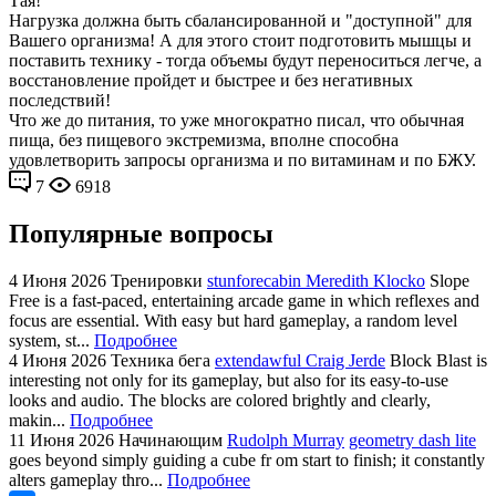
Тая!
Нагрузка должна быть сбалансированной и "доступной" для
Вашего организма! А для этого стоит подготовить мышцы и
поставить технику - тогда объемы будут переноситься легче, а
восстановление пройдет и быстрее и без негативных
последствий!
Что же до питания, то уже многократно писал, что обычная
пища, без пищевого экстремизма, вполне способна
удовлетворить запросы организма и по витаминам и по БЖУ.
7
6918
Популярные вопросы
4 Июня 2026
Тренировки
stunforecabin Meredith Klocko
Slope
Free is a fast-paced, entertaining arcade game in which reflexes and
focus are essential. With easy but hard gameplay, a random level
system, st...
Подробнее
4 Июня 2026
Техника бега
extendawful Craig Jerde
Block Blast is
interesting not only for its gameplay, but also for its easy-to-use
looks and audio. The blocks are colored brightly and clearly,
makin...
Подробнее
11 Июня 2026
Начинающим
Rudolph Murray
geometry dash lite
goes beyond simply guiding a cube fr om start to finish; it constantly
alters gameplay thro...
Подробнее