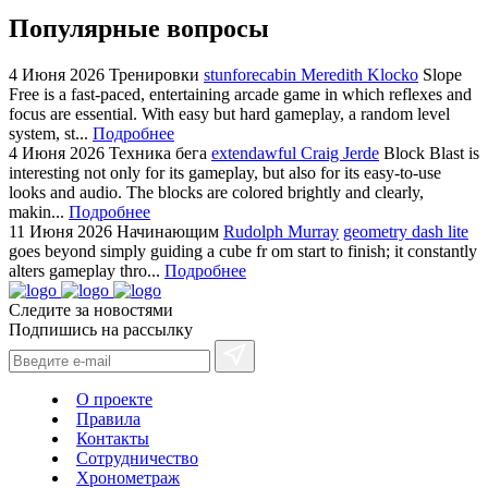
Популярные вопросы
4 Июня 2026
Тренировки
stunforecabin Meredith Klocko
Slope
Free is a fast-paced, entertaining arcade game in which reflexes and
focus are essential. With easy but hard gameplay, a random level
system, st...
Подробнее
4 Июня 2026
Техника бега
extendawful Craig Jerde
Block Blast is
interesting not only for its gameplay, but also for its easy-to-use
looks and audio. The blocks are colored brightly and clearly,
makin...
Подробнее
11 Июня 2026
Начинающим
Rudolph Murray
geometry dash lite
goes beyond simply guiding a cube fr om start to finish; it constantly
alters gameplay thro...
Подробнее
Следите за новостями
Подпишись на рассылку
О проекте
Правила
Контакты
Сотрудничество
Хронометраж