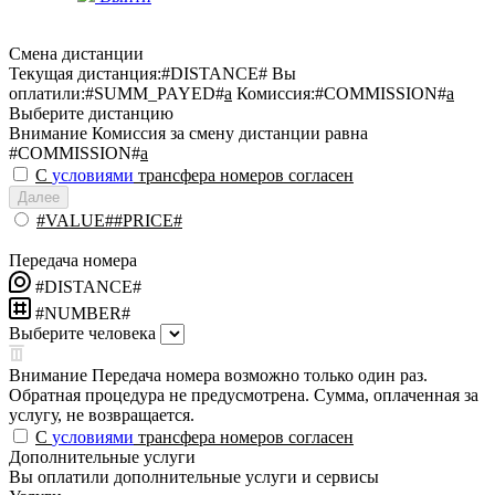
Смена дистанции
Текущая дистанция:
#DISTANCE#
Вы
оплатили:
#SUMM_PAYED#
a
Комиссия:
#COMMISSION#
a
Выберите дистанцию
Внимание
Комиссия за смену дистанции равна
#COMMISSION#
a
С
условиями
трансфера номеров согласен
Далее
#VALUE##PRICE#
Передача номера
#DISTANCE#
#NUMBER#
Выберите человека
Внимание
Передача номера возможно только один раз.
Обратная процедура не предусмотрена. Сумма, оплаченная за
услугу, не возвращается.
С
условиями
трансфера номеров согласен
Дополнительные услуги
Вы оплатили дополнительные услуги и сервисы