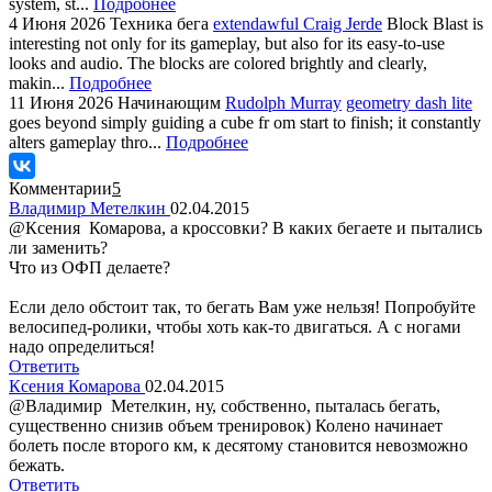
system, st...
Подробнее
4 Июня 2026
Техника бега
extendawful Craig Jerde
Block Blast is
interesting not only for its gameplay, but also for its easy-to-use
looks and audio. The blocks are colored brightly and clearly,
makin...
Подробнее
11 Июня 2026
Начинающим
Rudolph Murray
geometry dash lite
goes beyond simply guiding a cube fr om start to finish; it constantly
alters gameplay thro...
Подробнее
Комментарии
5
Владимир Метелкин
02.04.2015
@Ксения Комарова, а кроссовки? В каких бегаете и пытались
ли заменить?
Что из ОФП делаете?
Если дело обстоит так, то бегать Вам уже нельзя! Попробуйте
велосипед-ролики, чтобы хоть как-то двигаться. А с ногами
надо определиться!
Ответить
Ксения Комарова
02.04.2015
@Владимир Метелкин, ну, собственно, пыталась бегать,
существенно снизив объем тренировок) Колено начинает
болеть после второго км, к десятому становится невозможно
бежать.
Ответить