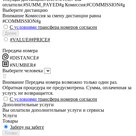
оплатили:
#SUMM_PAYED#
a
Комиссия:
#COMMISSION#
a
Выберите дистанцию
Внимание
Комиссия за смену дистанции равна
#COMMISSION#
a
С
условиями
трансфера номеров согласен
Далее
#VALUE##PRICE#
Передача номера
#DISTANCE#
#NUMBER#
Выберите человека
Внимание
Передача номера возможно только один раз.
Обратная процедура не предусмотрена. Сумма, оплаченная за
услугу, не возвращается.
С
условиями
трансфера номеров согласен
Дополнительные услуги
Вы оплатили дополнительные услуги и сервисы
Услуги
Товары
Заберу на забеге
Готово