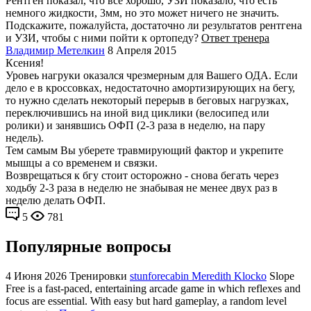
Рентген показал, что все хорошо, УЗИ показало, что есть
немного жидкости, 3мм, но это может ничего не значить.
Подскажите, пожалуйста, достаточно ли результатов рентгена
и УЗИ, чтобы с ними пойти к ортопеду?
Ответ тренера
Владимир Метелкин
8 Апреля 2015
Ксения!
Уровеь нагруки оказался чрезмерным для Вашего ОДА. Если
дело е в кроссовках, недостаточно амортизирующих на бегу,
то нужно сделать некоторый перерыв в беговых нагрузках,
переключившись на иной вид циклики (велосипед или
ролики) и занявшись ОФП (2-3 раза в неделю, на пару
недель).
Тем самым Вы уберете травмирующий фактор и укрепите
мышцы а со временем и связки.
Возврещаться к бгу стоит осторожно - снова бегать через
ходьбу 2-3 раза в неделю не знабывая не менее двух раз в
неделю делать ОФП.
5
781
Популярные вопросы
4 Июня 2026
Тренировки
stunforecabin Meredith Klocko
Slope
Free is a fast-paced, entertaining arcade game in which reflexes and
focus are essential. With easy but hard gameplay, a random level