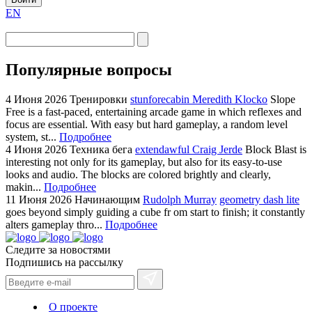
EN
Популярные вопросы
4 Июня 2026
Тренировки
stunforecabin Meredith Klocko
Slope
Free is a fast-paced, entertaining arcade game in which reflexes and
focus are essential. With easy but hard gameplay, a random level
system, st...
Подробнее
4 Июня 2026
Техника бега
extendawful Craig Jerde
Block Blast is
interesting not only for its gameplay, but also for its easy-to-use
looks and audio. The blocks are colored brightly and clearly,
makin...
Подробнее
11 Июня 2026
Начинающим
Rudolph Murray
geometry dash lite
goes beyond simply guiding a cube fr om start to finish; it constantly
alters gameplay thro...
Подробнее
Следите за новостями
Подпишись на рассылку
О проекте