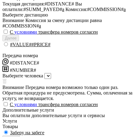
Текущая дистанция:
#DISTANCE#
Вы
оплатили:
#SUMM_PAYED#
a
Комиссия:
#COMMISSION#
a
Выберите дистанцию
Внимание
Комиссия за смену дистанции равна
#COMMISSION#
a
С
условиями
трансфера номеров согласен
Далее
#VALUE##PRICE#
Передача номера
#DISTANCE#
#NUMBER#
Выберите человека
Внимание
Передача номера возможно только один раз.
Обратная процедура не предусмотрена. Сумма, оплаченная за
услугу, не возвращается.
С
условиями
трансфера номеров согласен
Дополнительные услуги
Вы оплатили дополнительные услуги и сервисы
Услуги
Товары
Заберу на забеге