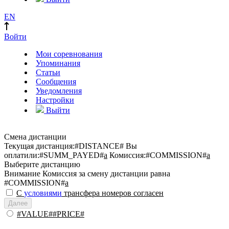
EN
Войти
Мои соревнования
Упоминания
Статьи
Сообщения
Уведомления
Настройки
Выйти
Смена дистанции
Текущая дистанция:
#DISTANCE#
Вы
оплатили:
#SUMM_PAYED#
a
Комиссия:
#COMMISSION#
a
Выберите дистанцию
Внимание
Комиссия за смену дистанции равна
#COMMISSION#
a
С
условиями
трансфера номеров согласен
Далее
#VALUE##PRICE#