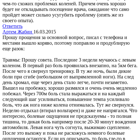
чем-то схожих проблемах коленей. Причем очень хорошо
будет не откладывать посещение врача, ожидание что само
пройдет может сильно усугубить проблему (опять же из
своего опыта).
Ответить
Артем Жабин
16.03.2015
Прошу прощения за основной вопрос, писал с телефона и
местами вышло коряво, поэтому поправлю и продублирую
еще разок:
Травмы: Прошу совета. Последние 3 недели мучаюсь с левым
коленом. В первый раз боль проявилась внезапно, на 5км бега.
После чего я свернул тренировку. В ту же ночь, были дикие
боли при сгибе (небольшом от выпрямленной ноги). На след
день хромал, еще через день стало легче, почти незаметно.
Вышел на пробежку, хорошо размялся и очень очень медленно
побежал. Через 700м боль стала выражаться и на каждый
следующий шаг усиливаться, повышение темпа усиливало
боль, что аж нога ниже колена отнималась. Тут же свернулся.
Неделю отдыхал (втирал вольтарен) и даже не напрягался. Что
интересно, болевые ощущения не предсказуемы - то полная
тишина, то дикая боль например после 20-30 минут вождения
автомобиля. Левая нога чуть согнута, выжимаю сцепление.
После это выхожу и пока не расхожусь немного болевые
ощущения остаются. Если их описывать, то боль где-то в