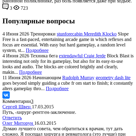
районной поликлинике, раз боль появляется даже при ходьбе.
3
723
Популярные вопросы
4 Июня 2026
Тренировки
stunforecabin Meredith Klocko
Slope
Free is a fast-paced, entertaining arcade game in which reflexes and
focus are essential. With easy but hard gameplay, a random level
system, st...
Подробнее
4 Июня 2026
Техника бега
extendawful Craig Jerde
Block Blast is
interesting not only for its gameplay, but also for its easy-to-use
looks and audio. The blocks are colored brightly and clearly,
makin...
Подробнее
11 Июня 2026
Начинающим
Rudolph Murray
geometry dash lite
goes beyond simply guiding a cube fr om start to finish; it constantly
alters gameplay thro...
Подробнее
Комментарии
3
Сергей Швец
17.03.2015
Путь, -хирург-рентген-заключение.
Ответить
Олег Миторун
16.03.2015
Думаю лучшего совета, чем обратиться к врачам, тут дать
сложно. Я посещал хирурга и ревматолога (это лучше) при