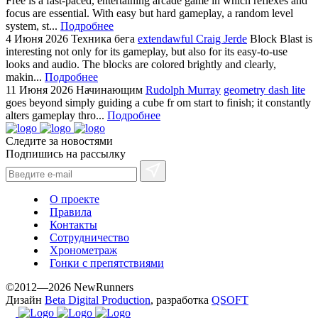
Free is a fast-paced, entertaining arcade game in which reflexes and
focus are essential. With easy but hard gameplay, a random level
system, st...
Подробнее
4 Июня 2026
Техника бега
extendawful Craig Jerde
Block Blast is
interesting not only for its gameplay, but also for its easy-to-use
looks and audio. The blocks are colored brightly and clearly,
makin...
Подробнее
11 Июня 2026
Начинающим
Rudolph Murray
geometry dash lite
goes beyond simply guiding a cube fr om start to finish; it constantly
alters gameplay thro...
Подробнее
Следите за новостями
Подпишись на рассылку
О проекте
Правила
Контакты
Сотрудничество
Хронометраж
Гонки с препятствиями
©2012—2026 NewRunners
Дизайн
Beta Digital Production
, разработка
QSOFT