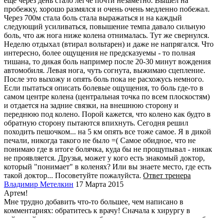
еще через день стало легче почти незаметно. Вышел на
пробежку, хорошо размялся и очень очень медленно побежал.
Через 700м стала боль стала выражаться и на каждый
следующий усиливаться, повышение темпа давало сильную
боль, что аж нога ниже колена отнималась. Тут же свернулся.
Неделю отдыхал (втирал вольтарен) и даже не напрягался. Что
интересно, более ощущения не предсказуемы - то полная
тишана, то дикая боль например после 20-30 минут вождения
автомобиля. Левая нога, чуть согнута, выжимаю сцепление.
После это выхожу и опять боль пока не расхожусь немного.
Если пытаться описать болевые ощущения, то боль где-то в
самом центре колена (центральная точка по всем плоскостям)
и отдается на задние связки, на внешнюю сторону и
переднюю под колено. Порой кажется, что колено как будто в
обратную сторону пытаются впихнуть. Сегодня решил
походить пешочком... на 5 км опять все тоже самое. Я в дикой
печали, никогда такого не было =( Самое обидное, что не
понимаю где в итоге болячка, куда бы не прощупывал - никак
не проявляется. Друзья, может у кого есть знакомый доктор,
который "понимает" в коленях? Или вы знаете место, где есть
такой доктор... Посоветуйте пожалуйста.
Ответ тренера
Владимир Метелкин
17 Марта 2015
Артем!
Мне трудно добавить что-то большее, чем написано в
комментариях: обратитесь к врачу! Сначала к хирургу в