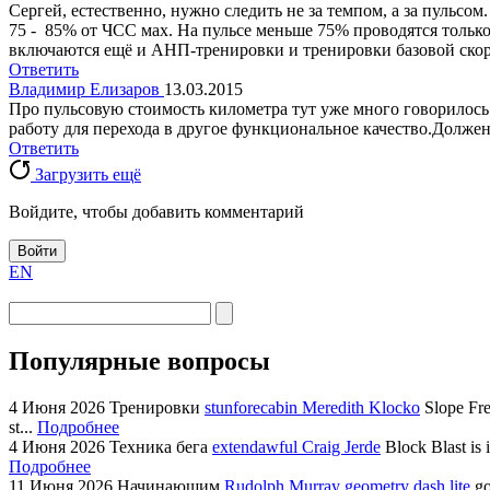
Сергей, естественно, нужно следить не за темпом, а за пульс
75 - 85% от ЧСС мах. На пульсе меньше 75% проводятся только 
включаются ещё и АНП-тренировки и тренировки базовой скоро
Ответить
Владимир Елизаров
13.03.2015
Про пульсовую стоимость километра тут уже много говорилось
работу для перехода в другое функциональное качество.Должен
Ответить
Загрузить ещё
Войдите, чтобы добавить комментарий
Войти
EN
Популярные вопросы
4 Июня 2026
Тренировки
stunforecabin Meredith Klocko
Slope Fre
st...
Подробнее
4 Июня 2026
Техника бега
extendawful Craig Jerde
Block Blast is 
Подробнее
11 Июня 2026
Начинающим
Rudolph Murray
geometry dash lite
go