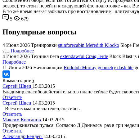
Собственно говоря, если Вы готовитесь к старту и, проделав о
возрос), то стоит перейти к следующей фзе подготовке - как 
В то же время незьзя забывать про восстановление - длительн
5
679
Популярные вопросы
4 Июня 2026
Тренировки
stunforecabin Meredith Klocko
Slope Fre
st...
Подробнее
4 Июня 2026
Техника бега
extendawful Craig Jerde
Block Blast is 
Подробнее
11 Июня 2026
Начинающим
Rudolph Murray
geometry dash lite
go
Комментарии
5
Сергей Швец
15.03.2015
Владимир,спасибо,действительно,в плане сейчас будут скоростн
Ответить
Сергей Швец
14.03.2015
Всем весьма признателен,спасибо .
Ответить
Максим Колганов
14.03.2015
Придерживаться пульса. Согласно Д.Дэниэлса раз в три недели
Ответить
Александр Бендер
14.03.2015