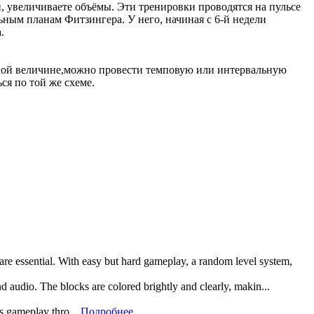
, увеличиваете объёмы. Эти тренировки проводятся на пульсе
ьным планам Фитзингера. У него, начиная с 6-й недели
.
ённой величине,можно провести темповую или интервальную
ся по той же схеме.
 are essential. With easy but hard gameplay, a random level system,
and audio. The blocks are colored brightly and clearly, makin...
rs gameplay thro...
Подробнее