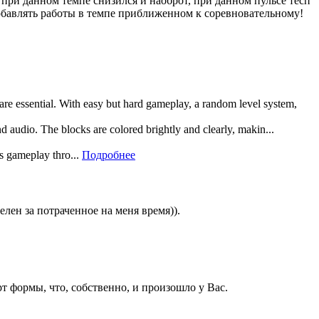
 при данном темпе снизился и наоброт, при данном пульсе тесп
 добавлять работы в темпе приближенном к соревновательному!
 are essential. With easy but hard gameplay, a random level system,
and audio. The blocks are colored brightly and clearly, makin...
rs gameplay thro...
Подробнее
лен за потраченное на меня время)).
т формы, что, собственно, и произошло у Вас.