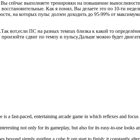
ом. Вы сейчас выполняете тренировки на повышение выносливости
восстановительные. Как я понял, Вы делаете это по 10-ти недел
сти, на которых пульс долэен доходить до 95-99% от максимума
.Так вот,если ПС на разных темпах близка к какой то определ
 произойти сдвиг по темпу и пульсу.Дальше можно будет двигать
e is a fast-paced, entertaining arcade game in which reflexes and focus
interesting not only for its gameplay, but also for its easy-to-use looks 
es beyond simply guiding a cube fr om start to finish; it constantly alte