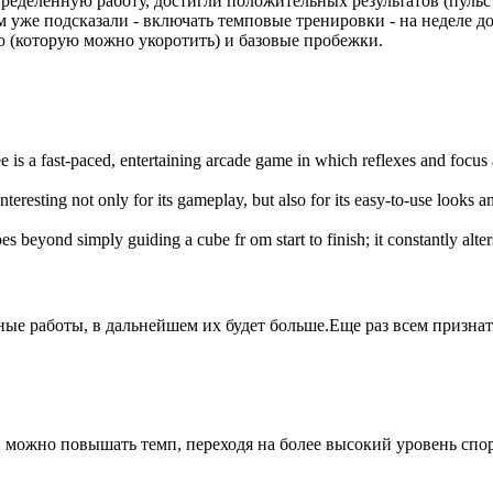
пределенную работу, достигли положительных результатов (пульс
Вам уже подсказали - включать темповые тренировки - на неделе
ую (которую можно укоротить) и базовые пробежки.
e is a fast-paced, entertaining arcade game in which reflexes and focus
interesting not only for its gameplay, but also for its easy-to-use looks 
es beyond simply guiding a cube fr om start to finish; it constantly alte
ые работы, в дальнейшем их будет больше.Еще раз всем признате
 можно повышать темп, переходя на более высокий уровень спор